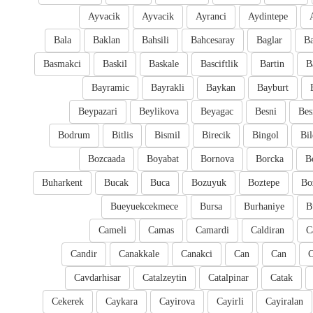
Ayvacik
Ayvacik
Ayranci
Aydintepe
Bala
Baklan
Bahsili
Bahcesaray
Baglar
Ba
Basmakci
Baskil
Baskale
Basciftlik
Bartin
B
Bayramic
Bayrakli
Baykan
Bayburt
Beypazari
Beylikova
Beyagac
Besni
Bes
Bodrum
Bitlis
Bismil
Birecik
Bingol
Bil
Bozcaada
Boyabat
Bornova
Borcka
B
Buharkent
Bucak
Buca
Bozuyuk
Boztepe
Bo
Bueyuekcekmece
Bursa
Burhaniye
B
Cameli
Camas
Camardi
Caldiran
C
Candir
Canakkale
Canakci
Can
Can
Cavdarhisar
Catalzeytin
Catalpinar
Catak
Cekerek
Caykara
Cayirova
Cayirli
Cayiralan