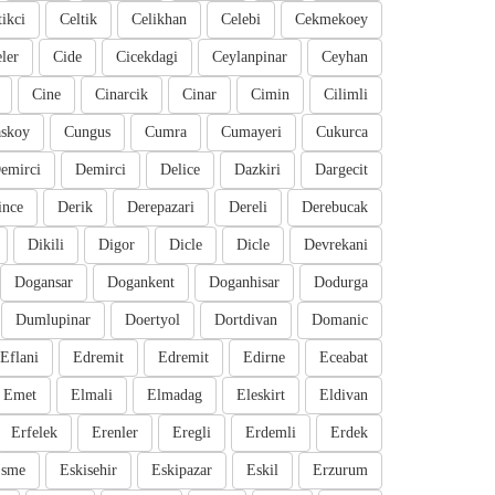
tikci
Celtik
Celikhan
Celebi
Cekmekoey
eler
Cide
Cicekdagi
Ceylanpinar
Ceyhan
Cine
Cinarcik
Cinar
Cimin
Cilimli
skoy
Cungus
Cumra
Cumayeri
Cukurca
emirci
Demirci
Delice
Dazkiri
Dargecit
ince
Derik
Derepazari
Dereli
Derebucak
Dikili
Digor
Dicle
Dicle
Devrekani
Dogansar
Dogankent
Doganhisar
Dodurga
Dumlupinar
Doertyol
Dortdivan
Domanic
Eflani
Edremit
Edremit
Edirne
Eceabat
Emet
Elmali
Elmadag
Eleskirt
Eldivan
Erfelek
Erenler
Eregli
Erdemli
Erdek
sme
Eskisehir
Eskipazar
Eskil
Erzurum