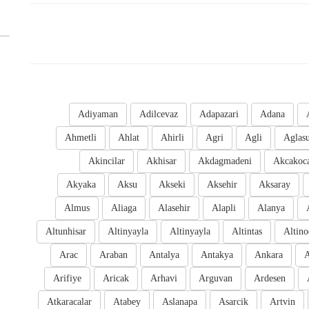
Adiyaman
Adilcevaz
Adapazari
Adana
Ahmetli
Ahlat
Ahirli
Agri
Agli
Aglas
Akincilar
Akhisar
Akdagmadeni
Akcakoc
Akyaka
Aksu
Akseki
Aksehir
Aksaray
Almus
Aliaga
Alasehir
Alapli
Alanya
Altunhisar
Altinyayla
Altinyayla
Altintas
Altino
Arac
Araban
Antalya
Antakya
Ankara
A
Arifiye
Aricak
Arhavi
Arguvan
Ardesen
Atkaracalar
Atabey
Aslanapa
Asarcik
Artvin