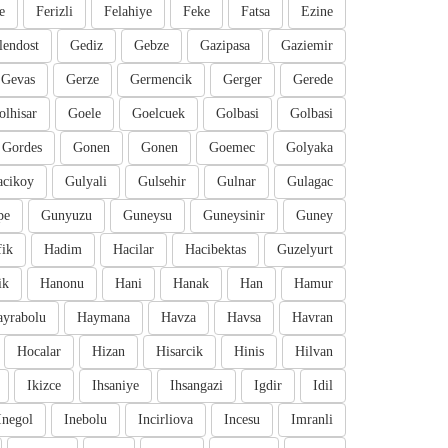
e
Ferizli
Felahiye
Feke
Fatsa
Ezine
lendost
Gediz
Gebze
Gazipasa
Gaziemir
Gevas
Gerze
Germencik
Gerger
Gerede
olhisar
Goele
Goelcuek
Golbasi
Golbasi
Gordes
Gonen
Gonen
Goemec
Golyaka
cikoy
Gulyali
Gulsehir
Gulnar
Gulagac
pe
Gunyuzu
Guneysu
Guneysinir
Guney
fik
Hadim
Hacilar
Hacibektas
Guzelyurt
ik
Hanonu
Hani
Hanak
Han
Hamur
ayrabolu
Haymana
Havza
Havsa
Havran
Hocalar
Hizan
Hisarcik
Hinis
Hilvan
Ikizce
Ihsaniye
Ihsangazi
Igdir
Idil
Inegol
Inebolu
Incirliova
Incesu
Imranli