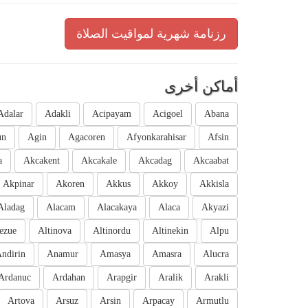
رزنامة شهرية لمواقيت الصلاة
أماكن أخرى
Adalar
Adakli
Acipayam
Acigoel
Abana
un
Agin
Agacoren
Afyonkarahisar
Afsin
a
Akcakent
Akcakale
Akcadag
Akcaabat
Akpinar
Akoren
Akkus
Akkoy
Akkisla
Aladag
Alacam
Alacakaya
Alaca
Akyazi
ezue
Altinova
Altinordu
Altinekin
Alpu
ndirin
Anamur
Amasya
Amasra
Alucra
Ardanuc
Ardahan
Arapgir
Aralik
Arakli
Artova
Arsuz
Arsin
Arpacay
Armutlu