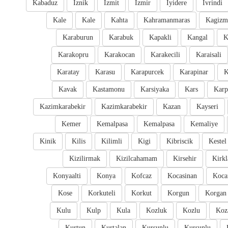
Kabaduz
Iznik
Izmit
Izmir
Iyidere
Ivrindi
Kale
Kale
Kahta
Kahramanmaras
Kagizm
Karaburun
Karabuk
Kapakli
Kangal
K
Karakopru
Karakocan
Karakecili
Karaisali
Karatay
Karasu
Karapurcek
Karapinar
K
Kavak
Kastamonu
Karsiyaka
Kars
Karp
Kazimkarabekir
Kazimkarabekir
Kazan
Kayseri
Kemer
Kemalpasa
Kemalpasa
Kemaliye
Kinik
Kilis
Kilimli
Kigi
Kibriscik
Kestel
Kizilirmak
Kizilcahamam
Kirsehir
Kirkl
Konyaalti
Konya
Kofcaz
Kocasinan
Kocar
Kose
Korkuteli
Korkut
Korgun
Korgan
Kulu
Kulp
Kula
Kozluk
Kozlu
Koz
Kurtun
Kurtalan
Kursunlu
Kursunlu