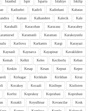
Istanbul
Ispir
Isparta
Islahiye
Iskilip
an
Kadisehri
Kadirli
Kadinhani
Kabatas
andira
Kaman
Kalkandere
Kalecik
Kale
Karahalli
Karacoban
Karacasu
Karacabey
aramursel
Karamanli
Karaman
Karakoyunlu
uzlu
Karliova
Karkamis
Kargi
Karayazi
Kaynasli
Kaynarca
Kayapinar
Kavaklidere
Kemah
Kelkit
Keles
Keciborlu
Keban
Keskin
Kesap
Kesan
Kepsut
Kepez
areli
Kirkagac
Kirikkale
Kirikhan
Kiraz
li
Kocakoy
Kocaali
Kiziltepe
Kiziloren
Korfez
Koprukoy
Koprubasi
Koprubasi
an
Kozakli
Koyulhisar
Kovancilar
Kosk
Kure
Kumru
Kumluca
Kumlu
Kuluncak