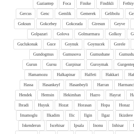
Gaziantep
Foca
Finike
Findikli
Fethiy
Gercus
Genc
Gemlik
Gemerek
Gelibolu
Ge
Goksun
Gokcebey
Gokceada
Giresun
Geyve
Golpazari
Golova
Golmarmara
Golkoy
G
Guclukonak
Guce
Goynuk
Goynucek
Gorele
Gundogmus
Gumusova
Gumushane
Gumusha
Gurun
Gursu
Gurpinar
Guroymak
Gurgente
Hamamozu
Halkapinar
Halfeti
Hakkari
Ha
Hassa
Hasankeyf
Hasanbeyli
Harran
Harmanc
Hendek
Hemsin
Hekimhan
Hazro
Hayrat
H
Ibradi
Huyuk
Hozat
Horasan
Hopa
Honaz
Imamoglu
Ilkadim
Ilic
Ilgin
Ilgaz
Ikizdere
Iskenderun
Iscehisar
Ipsala
Inonu
Inhisar