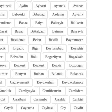
Aydincik
Aydin
Aybasti
Ayancik
Avanos
fra
Babaeski
Babadag
Azdavay
Ayvalik
andirma
Banaz
Balya
Baliseyh
Balikesir
Bayat
Bayat
Battalgazi
Batman
Basyayla
iri
Besikduzu
Belen
Bekilli
Bayramoren
ecik
Bigadic
Biga
Beytussebap
Beysehir
or
Bolvadin
Bolu
Bogazliyan
Bogazkale
zova
Bozkurt
Bozkurt
Bozkir
Bozdogan
urdur
Bunyan
Buldan
Bulanik
Bulancak
al
Caglayancerit
Buyukorhan
Buyukcekmece
Camoluk
Camliyayla
Camlihemsin
Camlidere
Cat
Carsibasi
Carsamba
Cardak
Cankiri
Cayeli
Caycuma
Caybasi
Cay
Cavdir