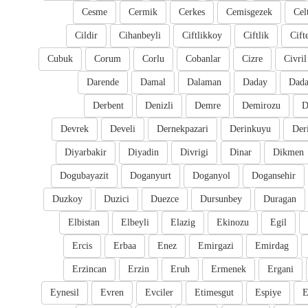
Cesme
Cermik
Cerkes
Cemisgezek
Cel
Cildir
Cihanbeyli
Ciftlikkoy
Ciftlik
Cift
Cubuk
Corum
Corlu
Cobanlar
Cizre
Civril
Darende
Damal
Dalaman
Daday
Dada
Derbent
Denizli
Demre
Demirozu
D
Devrek
Develi
Dernekpazari
Derinkuyu
Der
Diyarbakir
Diyadin
Divrigi
Dinar
Dikmen
Dogubayazit
Doganyurt
Doganyol
Dogansehir
Duzkoy
Duzici
Duezce
Dursunbey
Duragan
Elbistan
Elbeyli
Elazig
Ekinozu
Egil
Ercis
Erbaa
Enez
Emirgazi
Emirdag
Erzincan
Erzin
Eruh
Ermenek
Ergani
Eynesil
Evren
Evciler
Etimesgut
Espiye
E