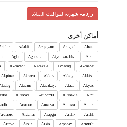
رزنامة شهرية لمواقيت الصلاة
أماكن أخرى
Adalar
Adakli
Acipayam
Acigoel
Abana
un
Agin
Agacoren
Afyonkarahisar
Afsin
a
Akcakent
Akcakale
Akcadag
Akcaabat
Akpinar
Akoren
Akkus
Akkoy
Akkisla
Aladag
Alacam
Alacakaya
Alaca
Akyazi
ezue
Altinova
Altinordu
Altinekin
Alpu
ndirin
Anamur
Amasya
Amasra
Alucra
Ardanuc
Ardahan
Arapgir
Aralik
Arakli
Artova
Arsuz
Arsin
Arpacay
Armutlu