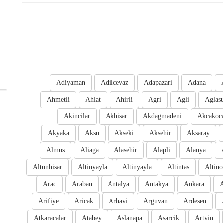
Adiyaman
Adilcevaz
Adapazari
Adana
Ahmetli
Ahlat
Ahirli
Agri
Agli
Aglas
Akincilar
Akhisar
Akdagmadeni
Akcakoc
Akyaka
Aksu
Akseki
Aksehir
Aksaray
Almus
Aliaga
Alasehir
Alapli
Alanya
Altunhisar
Altinyayla
Altinyayla
Altintas
Altino
Arac
Araban
Antalya
Antakya
Ankara
A
Arifiye
Aricak
Arhavi
Arguvan
Ardesen
Atkaracalar
Atabey
Aslanapa
Asarcik
Artvin