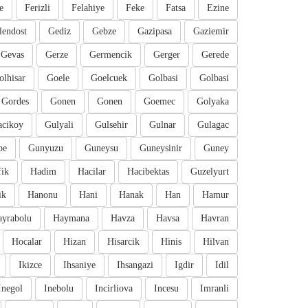
e
Ferizli
Felahiye
Feke
Fatsa
Ezine
lendost
Gediz
Gebze
Gazipasa
Gaziemir
Gevas
Gerze
Germencik
Gerger
Gerede
olhisar
Goele
Goelcuek
Golbasi
Golbasi
Gordes
Gonen
Gonen
Goemec
Golyaka
cikoy
Gulyali
Gulsehir
Gulnar
Gulagac
pe
Gunyuzu
Guneysu
Guneysinir
Guney
fik
Hadim
Hacilar
Hacibektas
Guzelyurt
ik
Hanonu
Hani
Hanak
Han
Hamur
ayrabolu
Haymana
Havza
Havsa
Havran
Hocalar
Hizan
Hisarcik
Hinis
Hilvan
Ikizce
Ihsaniye
Ihsangazi
Igdir
Idil
Inegol
Inebolu
Incirliova
Incesu
Imranli