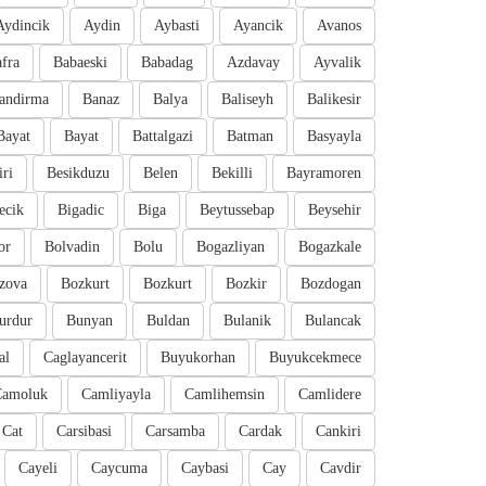
Aydincik
Aydin
Aybasti
Ayancik
Avanos
fra
Babaeski
Babadag
Azdavay
Ayvalik
andirma
Banaz
Balya
Baliseyh
Balikesir
Bayat
Bayat
Battalgazi
Batman
Basyayla
iri
Besikduzu
Belen
Bekilli
Bayramoren
ecik
Bigadic
Biga
Beytussebap
Beysehir
or
Bolvadin
Bolu
Bogazliyan
Bogazkale
zova
Bozkurt
Bozkurt
Bozkir
Bozdogan
urdur
Bunyan
Buldan
Bulanik
Bulancak
al
Caglayancerit
Buyukorhan
Buyukcekmece
Camoluk
Camliyayla
Camlihemsin
Camlidere
Cat
Carsibasi
Carsamba
Cardak
Cankiri
Cayeli
Caycuma
Caybasi
Cay
Cavdir