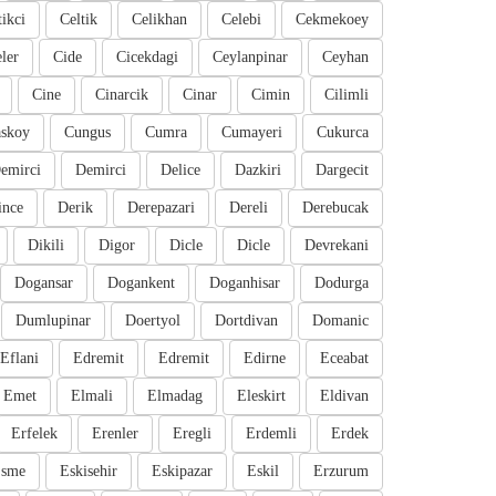
tikci
Celtik
Celikhan
Celebi
Cekmekoey
eler
Cide
Cicekdagi
Ceylanpinar
Ceyhan
Cine
Cinarcik
Cinar
Cimin
Cilimli
skoy
Cungus
Cumra
Cumayeri
Cukurca
emirci
Demirci
Delice
Dazkiri
Dargecit
ince
Derik
Derepazari
Dereli
Derebucak
Dikili
Digor
Dicle
Dicle
Devrekani
Dogansar
Dogankent
Doganhisar
Dodurga
Dumlupinar
Doertyol
Dortdivan
Domanic
Eflani
Edremit
Edremit
Edirne
Eceabat
Emet
Elmali
Elmadag
Eleskirt
Eldivan
Erfelek
Erenler
Eregli
Erdemli
Erdek
sme
Eskisehir
Eskipazar
Eskil
Erzurum