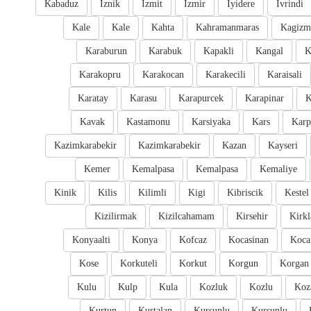
Kabaduz
Iznik
Izmit
Izmir
Iyidere
Ivrindi
Kale
Kale
Kahta
Kahramanmaras
Kagizm
Karaburun
Karabuk
Kapakli
Kangal
K
Karakopru
Karakocan
Karakecili
Karaisali
Karatay
Karasu
Karapurcek
Karapinar
K
Kavak
Kastamonu
Karsiyaka
Kars
Karp
Kazimkarabekir
Kazimkarabekir
Kazan
Kayseri
Kemer
Kemalpasa
Kemalpasa
Kemaliye
Kinik
Kilis
Kilimli
Kigi
Kibriscik
Kestel
Kizilirmak
Kizilcahamam
Kirsehir
Kirkl
Konyaalti
Konya
Kofcaz
Kocasinan
Kocar
Kose
Korkuteli
Korkut
Korgun
Korgan
Kulu
Kulp
Kula
Kozluk
Kozlu
Koz
Kurtun
Kurtalan
Kursunlu
Kursunlu