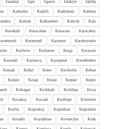
Istanbul
Ispir
Isparta
Islahiye
Iskilip
an
Kadisehri
Kadirli
Kadinhani
Kabatas
andira
Kaman
Kalkandere
Kalecik
Kale
Karahalli
Karacoban
Karacasu
Karacabey
aramursel
Karamanli
Karaman
Karakoyunlu
uzlu
Karliova
Karkamis
Kargi
Karayazi
Kaynasli
Kaynarca
Kayapinar
Kavaklidere
Kemah
Kelkit
Keles
Keciborlu
Keban
Keskin
Kesap
Kesan
Kepsut
Kepez
areli
Kirkagac
Kirikkale
Kirikhan
Kiraz
li
Kocakoy
Kocaali
Kiziltepe
Kiziloren
Korfez
Koprukoy
Koprubasi
Koprubasi
an
Kozakli
Koyulhisar
Kovancilar
Kosk
Kure
Kumru
Kumluca
Kumlu
Kuluncak