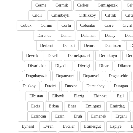
Cesme
Cermik
Cerkes
Cemisgezek
Cel
Cildir
Cihanbeyli
Ciftlikkoy
Ciftlik
Cift
Cubuk
Corum
Corlu
Cobanlar
Cizre
Civril
Darende
Damal
Dalaman
Daday
Dada
Derbent
Denizli
Demre
Demirozu
D
Devrek
Develi
Dernekpazari
Derinkuyu
Der
Diyarbakir
Diyadin
Divrigi
Dinar
Dikmen
Dogubayazit
Doganyurt
Doganyol
Dogansehir
Duzkoy
Duzici
Duezce
Dursunbey
Duragan
Elbistan
Elbeyli
Elazig
Ekinozu
Egil
Ercis
Erbaa
Enez
Emirgazi
Emirdag
Erzincan
Erzin
Eruh
Ermenek
Ergani
Eynesil
Evren
Evciler
Etimesgut
Espiye
E