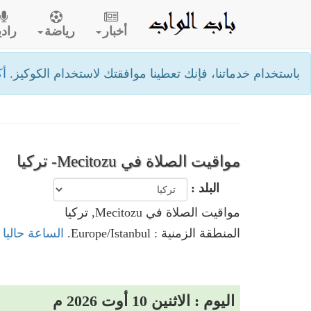
أخبار
رياضة
رادي
باستخدام خدماتنا، فإنك تعطينا موافقتك لاستخدام الكوكيز.
أك
مواقيت الصلاة في Mecitozu- تركيا
البلد :
مواقيت الصلاة في Mecitozu, تركيا
المنطقة الزمنية : Europe/Istanbul.
الساعة حاليا في Mecitozu
اليوم : الاثنين 10 أوت 2026 م