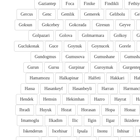
Gaziantep
Foca
Finike
Findikli
Fethiy
Gercus
Genc
Gemlik
Gemerek
Gelibolu
Ge
Goksun
Gokcebey
Gokceada
Giresun
Geyve
Golpazari
Golova
Golmarmara
Golkoy
G
Guclukonak
Guce
Goynuk
Goynucek
Gorele
Gundogmus
Gumusova
Gumushane
Gumusha
Gurun
Gursu
Gurpinar
Guroymak
Gurgente
Hamamozu
Halkapinar
Halfeti
Hakkari
Ha
Hassa
Hasankeyf
Hasanbeyli
Harran
Harmanc
Hendek
Hemsin
Hekimhan
Hazro
Hayrat
H
Ibradi
Huyuk
Hozat
Horasan
Hopa
Honaz
Imamoglu
Ilkadim
Ilic
Ilgin
Ilgaz
Ikizdere
Iskenderun
Iscehisar
Ipsala
Inonu
Inhisar