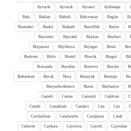
Ayvacik
Ayvacik
Ayranci
Aydintepe
Bala
Baklan
Bahsili
Bahcesaray
Baglar
Ba
Basmakci
Baskil
Baskale
Basciftlik
Bartin
B
Bayramic
Bayrakli
Baykan
Bayburt
Beypazari
Beylikova
Beyagac
Besni
Bes
Bodrum
Bitlis
Bismil
Birecik
Bingol
Bil
Bozcaada
Boyabat
Bornova
Borcka
B
Buharkent
Bucak
Buca
Bozuyuk
Boztepe
Bo
Bueyuekcekmece
Bursa
Burhaniye
B
Cameli
Camas
Camardi
Caldiran
C
Candir
Canakkale
Canakci
Can
Can
Cavdarhisar
Catalzeytin
Catalpinar
Catak
Cekerek
Caykara
Cayirova
Cayirli
Cayiralan