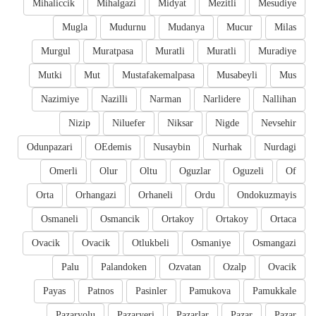
Mihaliccik
Mihalgazi
Midyat
Mezitli
Mesudiye
Mugla
Mudurnu
Mudanya
Mucur
Milas
Murgul
Muratpasa
Muratli
Muratli
Muradiye
Mutki
Mut
Mustafakemalpasa
Musabeyli
Mus
Nazimiye
Nazilli
Narman
Narlidere
Nallihan
Nizip
Niluefer
Niksar
Nigde
Nevsehir
Odunpazari
OEdemis
Nusaybin
Nurhak
Nurdagi
Omerli
Olur
Oltu
Oguzlar
Oguzeli
Of
Orta
Orhangazi
Orhaneli
Ordu
Ondokuzmayis
Osmaneli
Osmancik
Ortakoy
Ortakoy
Ortaca
Ovacik
Ovacik
Otlukbeli
Osmaniye
Osmangazi
Palu
Palandoken
Ozvatan
Ozalp
Ovacik
Payas
Patnos
Pasinler
Pamukova
Pamukkale
Pazaryolu
Pazaryeri
Pazarlar
Pazar
Pazar