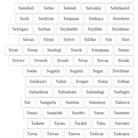
Semdinli
Selim
Selendi
Selcuklu
Sehitkamil
Serik
Serdivan
Senpazar
Senkaya
Senirkent
Seyitgazi
Seyhan
Seydisehir
Seydiler
Serinhisar
Silvan
Silopi
Silivri
Silifke
Sile
Siirt
Siran
Sinop
Sindirgi
Sincik
Sinanpasa
Simav
Sivrice
Siverek
Sivasli
Sivas
Sirvan
Sirnak
Soeke
Sogutlu
Sogutlu
Sogut
Sivrihisar
Sulakyurt
Suhut
Sorgun
Soma
Solhan
Sultanhisar
Sultanhani
Sultandagi
Sueloglu
Sur
Sungurlu
Sumbas
Sulusaray
Suluova
Susuz
Susurluk
Susehri
Suruc
Surmene
Taskent
Tarsus
Tarakli
Talas
Sutculer
Tavas
Tatvan
Tasova
Taslicay
Taskopru