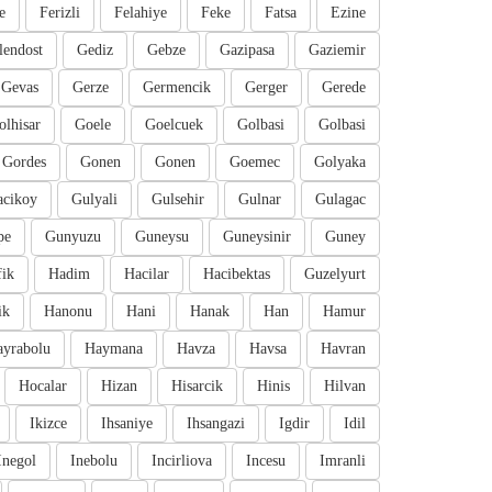
e
Ferizli
Felahiye
Feke
Fatsa
Ezine
lendost
Gediz
Gebze
Gazipasa
Gaziemir
Gevas
Gerze
Germencik
Gerger
Gerede
olhisar
Goele
Goelcuek
Golbasi
Golbasi
Gordes
Gonen
Gonen
Goemec
Golyaka
cikoy
Gulyali
Gulsehir
Gulnar
Gulagac
pe
Gunyuzu
Guneysu
Guneysinir
Guney
fik
Hadim
Hacilar
Hacibektas
Guzelyurt
ik
Hanonu
Hani
Hanak
Han
Hamur
ayrabolu
Haymana
Havza
Havsa
Havran
Hocalar
Hizan
Hisarcik
Hinis
Hilvan
Ikizce
Ihsaniye
Ihsangazi
Igdir
Idil
Inegol
Inebolu
Incirliova
Incesu
Imranli