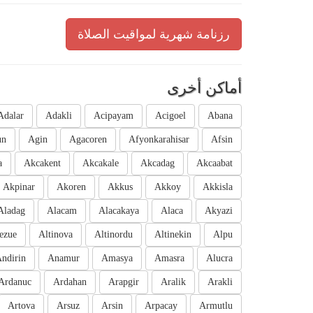
رزنامة شهرية لمواقيت الصلاة
أماكن أخرى
Adalar
Adakli
Acipayam
Acigoel
Abana
un
Agin
Agacoren
Afyonkarahisar
Afsin
a
Akcakent
Akcakale
Akcadag
Akcaabat
Akpinar
Akoren
Akkus
Akkoy
Akkisla
Aladag
Alacam
Alacakaya
Alaca
Akyazi
ezue
Altinova
Altinordu
Altinekin
Alpu
ndirin
Anamur
Amasya
Amasra
Alucra
Ardanuc
Ardahan
Arapgir
Aralik
Arakli
Artova
Arsuz
Arsin
Arpacay
Armutlu