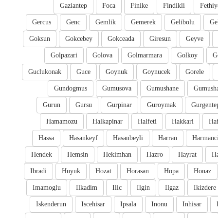
Gaziantep
Foca
Finike
Findikli
Fethiy
Gercus
Genc
Gemlik
Gemerek
Gelibolu
Ge
Goksun
Gokcebey
Gokceada
Giresun
Geyve
Golpazari
Golova
Golmarmara
Golkoy
G
Guclukonak
Guce
Goynuk
Goynucek
Gorele
Gundogmus
Gumusova
Gumushane
Gumusha
Gurun
Gursu
Gurpinar
Guroymak
Gurgente
Hamamozu
Halkapinar
Halfeti
Hakkari
Ha
Hassa
Hasankeyf
Hasanbeyli
Harran
Harmanc
Hendek
Hemsin
Hekimhan
Hazro
Hayrat
H
Ibradi
Huyuk
Hozat
Horasan
Hopa
Honaz
Imamoglu
Ilkadim
Ilic
Ilgin
Ilgaz
Ikizdere
Iskenderun
Iscehisar
Ipsala
Inonu
Inhisar