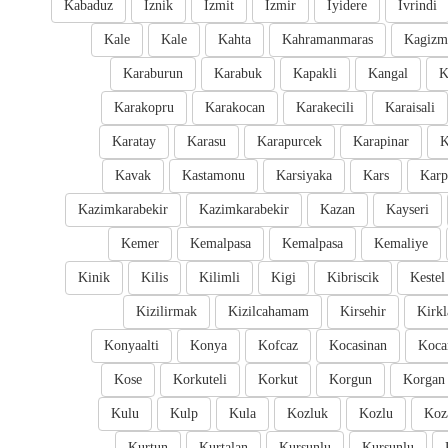
Kabaduz
Iznik
Izmit
Izmir
Iyidere
Ivrindi
Kale
Kale
Kahta
Kahramanmaras
Kagizm
Karaburun
Karabuk
Kapakli
Kangal
K
Karakopru
Karakocan
Karakecili
Karaisali
Karatay
Karasu
Karapurcek
Karapinar
K
Kavak
Kastamonu
Karsiyaka
Kars
Karp
Kazimkarabekir
Kazimkarabekir
Kazan
Kayseri
Kemer
Kemalpasa
Kemalpasa
Kemaliye
Kinik
Kilis
Kilimli
Kigi
Kibriscik
Kestel
Kizilirmak
Kizilcahamam
Kirsehir
Kirkl
Konyaalti
Konya
Kofcaz
Kocasinan
Kocar
Kose
Korkuteli
Korkut
Korgun
Korgan
Kulu
Kulp
Kula
Kozluk
Kozlu
Koz
Kurtun
Kurtalan
Kursunlu
Kursunlu