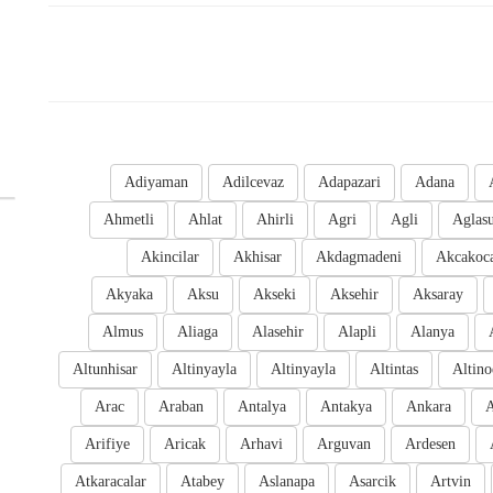
Adiyaman
Adilcevaz
Adapazari
Adana
Ahmetli
Ahlat
Ahirli
Agri
Agli
Aglas
Akincilar
Akhisar
Akdagmadeni
Akcakoc
Akyaka
Aksu
Akseki
Aksehir
Aksaray
Almus
Aliaga
Alasehir
Alapli
Alanya
Altunhisar
Altinyayla
Altinyayla
Altintas
Altino
Arac
Araban
Antalya
Antakya
Ankara
A
Arifiye
Aricak
Arhavi
Arguvan
Ardesen
Atkaracalar
Atabey
Aslanapa
Asarcik
Artvin