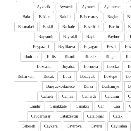
Ayvacik
Ayvacik
Ayranci
Aydintepe
Bala
Baklan
Bahsili
Bahcesaray
Baglar
Ba
Basmakci
Baskil
Baskale
Basciftlik
Bartin
B
Bayramic
Bayrakli
Baykan
Bayburt
Beypazari
Beylikova
Beyagac
Besni
Bes
Bodrum
Bitlis
Bismil
Birecik
Bingol
Bil
Bozcaada
Boyabat
Bornova
Borcka
B
Buharkent
Bucak
Buca
Bozuyuk
Boztepe
Bo
Bueyuekcekmece
Bursa
Burhaniye
B
Cameli
Camas
Camardi
Caldiran
C
Candir
Canakkale
Canakci
Can
Can
Cavdarhisar
Catalzeytin
Catalpinar
Catak
Cekerek
Caykara
Cayirova
Cayirli
Cayiralan