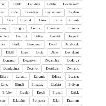
tikci
Celtik
Celikhan
Celebi
Cekmekoey
eler
Cide
Cicekdagi
Ceylanpinar
Ceyhan
Cine
Cinarcik
Cinar
Cimin
Cilimli
skoy
Cungus
Cumra
Cumayeri
Cukurca
emirci
Demirci
Delice
Dazkiri
Dargecit
ince
Derik
Derepazari
Dereli
Derebucak
Dikili
Digor
Dicle
Dicle
Devrekani
Dogansar
Dogankent
Doganhisar
Dodurga
Dumlupinar
Doertyol
Dortdivan
Domanic
Eflani
Edremit
Edremit
Edirne
Eceabat
Emet
Elmali
Elmadag
Eleskirt
Eldivan
Erfelek
Erenler
Eregli
Erdemli
Erdek
sme
Eskisehir
Eskipazar
Eskil
Erzurum