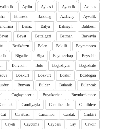
Aydincik
Aydin
Aybasti
Ayancik
Avanos
fra
Babaeski
Babadag
Azdavay
Ayvalik
andirma
Banaz
Balya
Baliseyh
Balikesir
Bayat
Bayat
Battalgazi
Batman
Basyayla
iri
Besikduzu
Belen
Bekilli
Bayramoren
ecik
Bigadic
Biga
Beytussebap
Beysehir
or
Bolvadin
Bolu
Bogazliyan
Bogazkale
zova
Bozkurt
Bozkurt
Bozkir
Bozdogan
urdur
Bunyan
Buldan
Bulanik
Bulancak
al
Caglayancerit
Buyukorhan
Buyukcekmece
Camoluk
Camliyayla
Camlihemsin
Camlidere
Cat
Carsibasi
Carsamba
Cardak
Cankiri
Cayeli
Caycuma
Caybasi
Cay
Cavdir