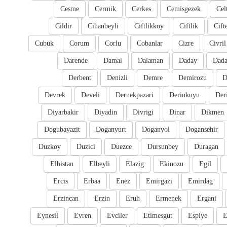
Cesme
Cermik
Cerkes
Cemisgezek
Cel
Cildir
Cihanbeyli
Ciftlikkoy
Ciftlik
Cift
Cubuk
Corum
Corlu
Cobanlar
Cizre
Civril
Darende
Damal
Dalaman
Daday
Dada
Derbent
Denizli
Demre
Demirozu
D
Devrek
Develi
Dernekpazari
Derinkuyu
Der
Diyarbakir
Diyadin
Divrigi
Dinar
Dikmen
Dogubayazit
Doganyurt
Doganyol
Dogansehir
Duzkoy
Duzici
Duezce
Dursunbey
Duragan
Elbistan
Elbeyli
Elazig
Ekinozu
Egil
Ercis
Erbaa
Enez
Emirgazi
Emirdag
Erzincan
Erzin
Eruh
Ermenek
Ergani
Eynesil
Evren
Evciler
Etimesgut
Espiye
E