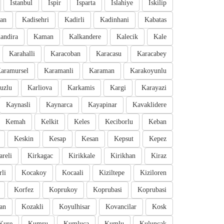
Istanbul
Ispir
Isparta
Islahiye
Iskilip
an
Kadisehri
Kadirli
Kadinhani
Kabatas
andira
Kaman
Kalkandere
Kalecik
Kale
Karahalli
Karacoban
Karacasu
Karacabey
aramursel
Karamanli
Karaman
Karakoyunlu
uzlu
Karliova
Karkamis
Kargi
Karayazi
Kaynasli
Kaynarca
Kayapinar
Kavaklidere
Kemah
Kelkit
Keles
Keciborlu
Keban
Keskin
Kesap
Kesan
Kepsut
Kepez
areli
Kirkagac
Kirikkale
Kirikhan
Kiraz
li
Kocakoy
Kocaali
Kiziltepe
Kiziloren
Korfez
Koprukoy
Koprubasi
Koprubasi
an
Kozakli
Koyulhisar
Kovancilar
Kosk
Kure
Kumru
Kumluca
Kumlu
Kuluncak