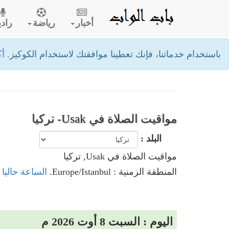
أخبار
رياضة
رادي
باستخدام خدماتنا، فإنك تعطينا موافقتك لاستخدام الكوكيز.
أك
مواقيت الصلاة في Usak- تركيا
البلد :
مواقيت الصلاة في Usak, تركيا
المنطقة الزمنية : Europe/Istanbul.
الساعة حاليا في Usak,
اليوم : السبت 8 أوت 2026 م