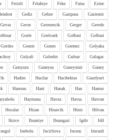
e
Ferizli
Felahiye
Feke
Fatsa
Ezine
lendost
Gediz
Gebze
Gazipasa
Gaziemir
Gevas
Gerze
Germencik
Gerger
Gerede
olhisar
Goele
Goelcuek
Golbasi
Golbasi
Gordes
Gonen
Gonen
Goemec
Golyaka
cikoy
Gulyali
Gulsehir
Gulnar
Gulagac
pe
Gunyuzu
Guneysu
Guneysinir
Guney
fik
Hadim
Hacilar
Hacibektas
Guzelyurt
ik
Hanonu
Hani
Hanak
Han
Hamur
ayrabolu
Haymana
Havza
Havsa
Havran
Hocalar
Hizan
Hisarcik
Hinis
Hilvan
Ikizce
Ihsaniye
Ihsangazi
Igdir
Idil
Inegol
Inebolu
Incirliova
Incesu
Imranli