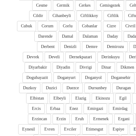
Cesme
Cermik
Cerkes
Cemisgezek
Cel
Cildir
Cihanbeyli
Ciftlikkoy
Ciftlik
Cift
Cubuk
Corum
Corlu
Cobanlar
Cizre
Civril
Darende
Damal
Dalaman
Daday
Dada
Derbent
Denizli
Demre
Demirozu
D
Devrek
Develi
Dernekpazari
Derinkuyu
Der
Diyarbakir
Diyadin
Divrigi
Dinar
Dikmen
Dogubayazit
Doganyurt
Doganyol
Dogansehir
Duzkoy
Duzici
Duezce
Dursunbey
Duragan
Elbistan
Elbeyli
Elazig
Ekinozu
Egil
Ercis
Erbaa
Enez
Emirgazi
Emirdag
Erzincan
Erzin
Eruh
Ermenek
Ergani
Eynesil
Evren
Evciler
Etimesgut
Espiye
E