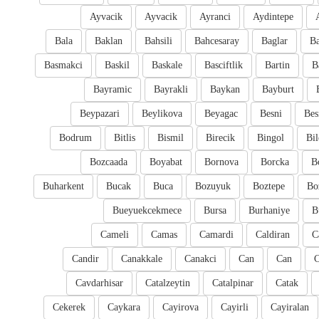
Ayvacik
Ayvacik
Ayranci
Aydintepe
Bala
Baklan
Bahsili
Bahcesaray
Baglar
Ba
Basmakci
Baskil
Baskale
Basciftlik
Bartin
B
Bayramic
Bayrakli
Baykan
Bayburt
Beypazari
Beylikova
Beyagac
Besni
Bes
Bodrum
Bitlis
Bismil
Birecik
Bingol
Bil
Bozcaada
Boyabat
Bornova
Borcka
B
Buharkent
Bucak
Buca
Bozuyuk
Boztepe
Bo
Bueyuekcekmece
Bursa
Burhaniye
B
Cameli
Camas
Camardi
Caldiran
C
Candir
Canakkale
Canakci
Can
Can
Cavdarhisar
Catalzeytin
Catalpinar
Catak
Cekerek
Caykara
Cayirova
Cayirli
Cayiralan