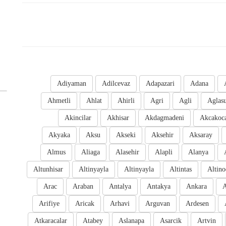
Adiyaman
Adilcevaz
Adapazari
Adana
Ahmetli
Ahlat
Ahirli
Agri
Agli
Aglas
Akincilar
Akhisar
Akdagmadeni
Akcakoc
Akyaka
Aksu
Akseki
Aksehir
Aksaray
Almus
Aliaga
Alasehir
Alapli
Alanya
Altunhisar
Altinyayla
Altinyayla
Altintas
Altino
Arac
Araban
Antalya
Antakya
Ankara
A
Arifiye
Aricak
Arhavi
Arguvan
Ardesen
Atkaracalar
Atabey
Aslanapa
Asarcik
Artvin