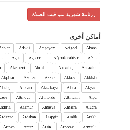
رزنامة شهرية لمواقيت الصلاة
أماكن أخرى
Adalar
Adakli
Acipayam
Acigoel
Abana
un
Agin
Agacoren
Afyonkarahisar
Afsin
a
Akcakent
Akcakale
Akcadag
Akcaabat
Akpinar
Akoren
Akkus
Akkoy
Akkisla
Aladag
Alacam
Alacakaya
Alaca
Akyazi
ezue
Altinova
Altinordu
Altinekin
Alpu
ndirin
Anamur
Amasya
Amasra
Alucra
Ardanuc
Ardahan
Arapgir
Aralik
Arakli
Artova
Arsuz
Arsin
Arpacay
Armutlu