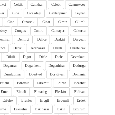
tikci
Celtik
Celikhan
Celebi
Cekmekoey
eler
Cide
Cicekdagi
Ceylanpinar
Ceyhan
Cine
Cinarcik
Cinar
Cimin
Cilimli
skoy
Cungus
Cumra
Cumayeri
Cukurca
emirci
Demirci
Delice
Dazkiri
Dargecit
ince
Derik
Derepazari
Dereli
Derebucak
Dikili
Digor
Dicle
Dicle
Devrekani
Dogansar
Dogankent
Doganhisar
Dodurga
Dumlupinar
Doertyol
Dortdivan
Domanic
Eflani
Edremit
Edremit
Edirne
Eceabat
Emet
Elmali
Elmadag
Eleskirt
Eldivan
Erfelek
Erenler
Eregli
Erdemli
Erdek
sme
Eskisehir
Eskipazar
Eskil
Erzurum