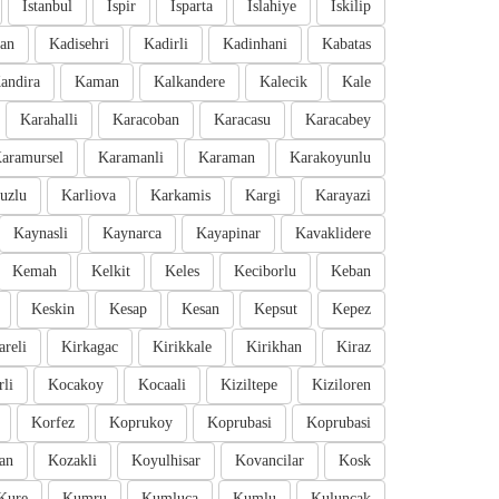
Istanbul
Ispir
Isparta
Islahiye
Iskilip
an
Kadisehri
Kadirli
Kadinhani
Kabatas
andira
Kaman
Kalkandere
Kalecik
Kale
Karahalli
Karacoban
Karacasu
Karacabey
aramursel
Karamanli
Karaman
Karakoyunlu
uzlu
Karliova
Karkamis
Kargi
Karayazi
Kaynasli
Kaynarca
Kayapinar
Kavaklidere
Kemah
Kelkit
Keles
Keciborlu
Keban
Keskin
Kesap
Kesan
Kepsut
Kepez
areli
Kirkagac
Kirikkale
Kirikhan
Kiraz
li
Kocakoy
Kocaali
Kiziltepe
Kiziloren
Korfez
Koprukoy
Koprubasi
Koprubasi
an
Kozakli
Koyulhisar
Kovancilar
Kosk
Kure
Kumru
Kumluca
Kumlu
Kuluncak