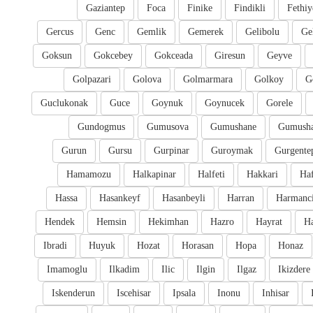
Gaziantep
Foca
Finike
Findikli
Fethiy
Gercus
Genc
Gemlik
Gemerek
Gelibolu
Ge
Goksun
Gokcebey
Gokceada
Giresun
Geyve
Golpazari
Golova
Golmarmara
Golkoy
G
Guclukonak
Guce
Goynuk
Goynucek
Gorele
Gundogmus
Gumusova
Gumushane
Gumusha
Gurun
Gursu
Gurpinar
Guroymak
Gurgente
Hamamozu
Halkapinar
Halfeti
Hakkari
Ha
Hassa
Hasankeyf
Hasanbeyli
Harran
Harmanc
Hendek
Hemsin
Hekimhan
Hazro
Hayrat
H
Ibradi
Huyuk
Hozat
Horasan
Hopa
Honaz
Imamoglu
Ilkadim
Ilic
Ilgin
Ilgaz
Ikizdere
Iskenderun
Iscehisar
Ipsala
Inonu
Inhisar