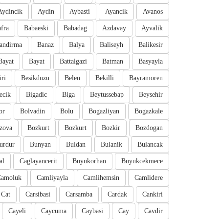
Aydincik
Aydin
Aybasti
Ayancik
Avanos
fra
Babaeski
Babadag
Azdavay
Ayvalik
andirma
Banaz
Balya
Baliseyh
Balikesir
Bayat
Bayat
Battalgazi
Batman
Basyayla
iri
Besikduzu
Belen
Bekilli
Bayramoren
ecik
Bigadic
Biga
Beytussebap
Beysehir
or
Bolvadin
Bolu
Bogazliyan
Bogazkale
zova
Bozkurt
Bozkurt
Bozkir
Bozdogan
urdur
Bunyan
Buldan
Bulanik
Bulancak
al
Caglayancerit
Buyukorhan
Buyukcekmece
Camoluk
Camliyayla
Camlihemsin
Camlidere
Cat
Carsibasi
Carsamba
Cardak
Cankiri
Cayeli
Caycuma
Caybasi
Cay
Cavdir