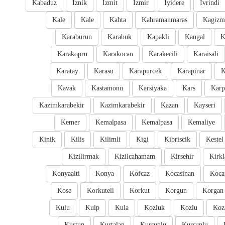
Kabaduz
Iznik
Izmit
Izmir
Iyidere
Ivrindi
Kale
Kale
Kahta
Kahramanmaras
Kagizm
Karaburun
Karabuk
Kapakli
Kangal
K
Karakopru
Karakocan
Karakecili
Karaisali
Karatay
Karasu
Karapurcek
Karapinar
K
Kavak
Kastamonu
Karsiyaka
Kars
Karp
Kazimkarabekir
Kazimkarabekir
Kazan
Kayseri
Kemer
Kemalpasa
Kemalpasa
Kemaliye
Kinik
Kilis
Kilimli
Kigi
Kibriscik
Kestel
Kizilirmak
Kizilcahamam
Kirsehir
Kirkl
Konyaalti
Konya
Kofcaz
Kocasinan
Kocar
Kose
Korkuteli
Korkut
Korgun
Korgan
Kulu
Kulp
Kula
Kozluk
Kozlu
Koz
Kurtun
Kurtalan
Kursunlu
Kursunlu