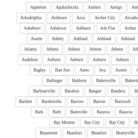
Appleton
Apalachicola
Antlers
Antigo
Ant
Arkadelphia
Ardmore
Arco
Archer City
Arcadi
Asheboro
Ashdown
Ashburn
Ash Flat
Arthur
Asotin
Ashley
Ashland
Ashland
Ashland
Atlanta
Athens
Athens
Athens
Athens
At
Audubon
Auburn
Auburn
Auburn
Auburn
Bagley
Bad Axe
Aztec
Ava
Austin
Ballinger
Baldwin
Bakersville
Bakersf
Barbourville
Baraboo
Bangor
Bandera
B
Bartlett
Bartlesville
Barrow
Barron
Barnwell
Bath
Bath
Batesville
Batavia
Batavia
Bay Minette
Bay City
Bay City
B
Beaumont
Beaufort
Beaufort
Beattyville