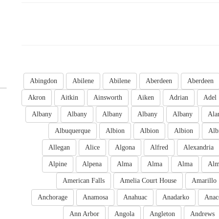
Abingdon
Abilene
Abilene
Aberdeen
Aberdeen
Akron
Aitkin
Ainsworth
Aiken
Adrian
Adel
Albany
Albany
Albany
Albany
Albany
Ala
Albuquerque
Albion
Albion
Albion
Alb
Allegan
Alice
Algona
Alfred
Alexandria
Alpine
Alpena
Alma
Alma
Alma
Al
American Falls
Amelia Court House
Amarillo
Anchorage
Anamosa
Anahuac
Anadarko
Anac
Ann Arbor
Angola
Angleton
Andrews