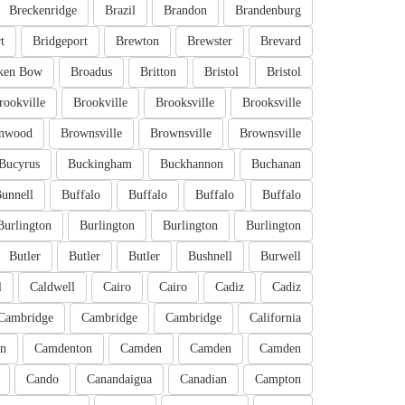
Breckenridge
Brazil
Brandon
Brandenburg
t
Bridgeport
Brewton
Brewster
Brevard
ken Bow
Broadus
Britton
Bristol
Bristol
rookville
Brookville
Brooksville
Brooksville
nwood
Brownsville
Brownsville
Brownsville
Bucyrus
Buckingham
Buckhannon
Buchanan
unnell
Buffalo
Buffalo
Buffalo
Buffalo
Burlington
Burlington
Burlington
Burlington
Butler
Butler
Butler
Bushnell
Burwell
l
Caldwell
Cairo
Cairo
Cadiz
Cadiz
Cambridge
Cambridge
Cambridge
California
n
Camdenton
Camden
Camden
Camden
Cando
Canandaigua
Canadian
Campton