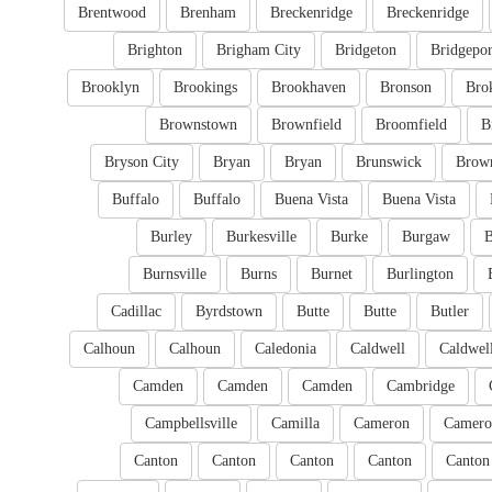
Brentwood
Brenham
Breckenridge
Breckenridge
Brighton
Brigham City
Bridgeton
Bridgepor
Brooklyn
Brookings
Brookhaven
Bronson
Bro
Brownstown
Brownfield
Broomfield
B
Bryson City
Bryan
Bryan
Brunswick
Brow
Buffalo
Buffalo
Buena Vista
Buena Vista
Burley
Burkesville
Burke
Burgaw
B
Burnsville
Burns
Burnet
Burlington
Cadillac
Byrdstown
Butte
Butte
Butler
Calhoun
Calhoun
Caledonia
Caldwell
Caldwel
Camden
Camden
Camden
Cambridge
Campbellsville
Camilla
Cameron
Camero
Canton
Canton
Canton
Canton
Canton