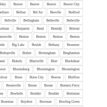
kley
Beaver
Beaver
Beaver
Beaver City
ellaire
Belfast
Bel Air
Beeville
Bedford
Bellville
Bellingham
Belleville
Belleville
kelman
Benjamin
Bend
Bemidji
Belzoni
ntonville
Benton
Benton
Benton
Benton
pids
Big Lake
Beulah
Bethany
Bessemer
Bishopville
Bisbee
Birmingham
Binghamton
and
Blakely
Blairsville
Blair
Blackshear
town
Bloomsburg
Bloomington
Bloomington
olivar
Boise
Boise City
Boerne
Bluffton
Booneville
Boone
Boone
Bonners Ferry
en
Bowbells
Boulder
Boulder
Bottineau
Bozeman
Boydton
Bowman
Bowling Green