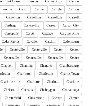
ay Court House
Canyon
Canyon City
Canton
rnesville
Carmi
Carmel
Carlyle
Carlton
Carrollton
Carrollton
Carrollton
Carroll
Carthage
Cartersville
Carson
Carson City
Cassopolis
Casper
Cascade
Caruthersville
Cedar Rapids
Cavalier
Catskill
Catlettsburg
le
Centerville
Centerville
Center
Center
Centreville
Centreville
Centreville
Centre
Chappell
Channing
Chandler
Chambersburg
rleston
Charleston
Charleston
Charles Town
Charlottesville
Charlotte
Charlotte
Charlotte
Chelsea
Chehalis
Cheboygan
Chattanooga
Chesterfield
Chesterfield
Chester
Chester
Chillicothe
Childress
Chickasha
Chicago