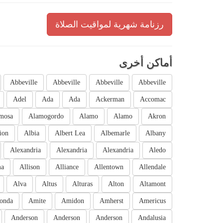
رزنامة شهرية لمواقيت الصلاة
أماكن أخرى
Abbeville
Abbeville
Abbeville
Abbeville
Adel
Ada
Ada
Ackerman
Accomac
mosa
Alamogordo
Alamo
Alamo
Akron
ion
Albia
Albert Lea
Albemarle
Albany
Alexandria
Alexandria
Alexandria
Aledo
ma
Allison
Alliance
Allentown
Allendale
Alva
Altus
Alturas
Alton
Altamont
onda
Amite
Amidon
Amherst
Americus
Anderson
Anderson
Anderson
Andalusia