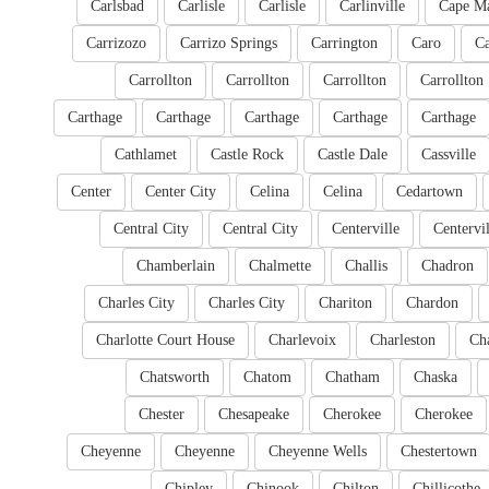
Carlsbad
Carlisle
Carlisle
Carlinville
Cape M
Carrizozo
Carrizo Springs
Carrington
Caro
Ca
Carrollton
Carrollton
Carrollton
Carrollton
Carthage
Carthage
Carthage
Carthage
Carthage
Cathlamet
Castle Rock
Castle Dale
Cassville
Center
Center City
Celina
Celina
Cedartown
Central City
Central City
Centerville
Centervil
Chamberlain
Chalmette
Challis
Chadron
Charles City
Charles City
Chariton
Chardon
Charlotte Court House
Charlevoix
Charleston
Cha
Chatsworth
Chatom
Chatham
Chaska
Chester
Chesapeake
Cherokee
Cherokee
Cheyenne
Cheyenne
Cheyenne Wells
Chestertown
Chipley
Chinook
Chilton
Chillicothe