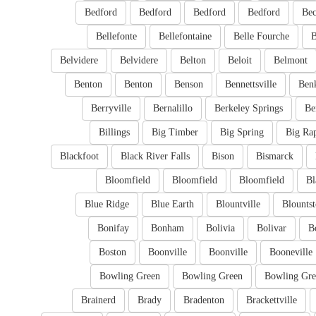
Bedford
Bedford
Bedford
Bedford
Bec
Bellefonte
Bellefontaine
Belle Fourche
B
Belvidere
Belvidere
Belton
Beloit
Belmont
Benton
Benton
Benson
Bennettsville
Ben
Berryville
Bernalillo
Berkeley Springs
Be
Billings
Big Timber
Big Spring
Big Ra
Blackfoot
Black River Falls
Bison
Bismarck
Bloomfield
Bloomfield
Bloomfield
Bl
Blue Ridge
Blue Earth
Blountville
Blounts
Bonifay
Bonham
Bolivia
Bolivar
B
Boston
Boonville
Boonville
Booneville
Bowling Green
Bowling Green
Bowling Gre
Brainerd
Brady
Bradenton
Brackettville