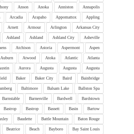
hony
Anson
Anoka
Anniston
Annapolis
a
Arcadia
Arapaho
Appomattox
Appling
Arnett
Armour
Arlington
Arkansas City
Ashland
Ashland
Ashland City
Asheville
hens
Atchison
Astoria
Aspermont
Aspen
Auburn
Atwood
Atoka
Atlantic
Atlanta
Austin
Aurora
Augusta
Augusta
Augusta
ield
Baker
Baker City
Baird
Bainbridge
amberg
Baltimore
Balsam Lake
Ballston Spa
Barnstable
Barnesville
Bardwell
Bardstown
Bastrop
Bastrop
Bassett
Basin
Bartow
axley
Baudette
Battle Mountain
Baton Rouge
Beatrice
Beach
Bayboro
Bay Saint Louis