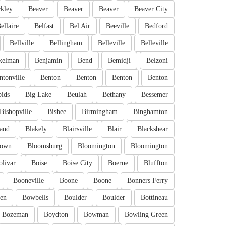
kley
Beaver
Beaver
Beaver
Beaver City
ellaire
Belfast
Bel Air
Beeville
Bedford
Bellville
Bellingham
Belleville
Belleville
kelman
Benjamin
Bend
Bemidji
Belzoni
ntonville
Benton
Benton
Benton
Benton
pids
Big Lake
Beulah
Bethany
Bessemer
Bishopville
Bisbee
Birmingham
Binghamton
and
Blakely
Blairsville
Blair
Blackshear
town
Bloomsburg
Bloomington
Bloomington
olivar
Boise
Boise City
Boerne
Bluffton
Booneville
Boone
Boone
Bonners Ferry
en
Bowbells
Boulder
Boulder
Bottineau
Bozeman
Boydton
Bowman
Bowling Green