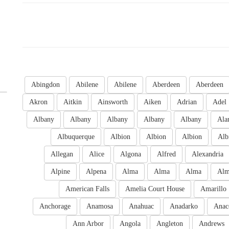
Abingdon
Abilene
Abilene
Aberdeen
Aberdeen
Akron
Aitkin
Ainsworth
Aiken
Adrian
Adel
Albany
Albany
Albany
Albany
Albany
Ala
Albuquerque
Albion
Albion
Albion
Alb
Allegan
Alice
Algona
Alfred
Alexandria
Alpine
Alpena
Alma
Alma
Alma
Al
American Falls
Amelia Court House
Amarillo
Anchorage
Anamosa
Anahuac
Anadarko
Anac
Ann Arbor
Angola
Angleton
Andrews