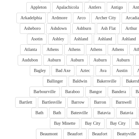
Appleton
Apalachicola
Antlers
Antigo
Ant
Arkadelphia
Ardmore
Arco
Archer City
Arcadi
Asheboro
Ashdown
Ashburn
Ash Flat
Arthur
Asotin
Ashley
Ashland
Ashland
Ashland
Atlanta
Athens
Athens
Athens
Athens
At
Audubon
Auburn
Auburn
Auburn
Auburn
Bagley
Bad Axe
Aztec
Ava
Austin
Ballinger
Baldwin
Bakersville
Bakersf
Barbourville
Baraboo
Bangor
Bandera
B
Bartlett
Bartlesville
Barrow
Barron
Barnwell
Bath
Bath
Batesville
Batavia
Batavia
Bay Minette
Bay City
Bay City
B
Beaumont
Beaufort
Beaufort
Beattyville