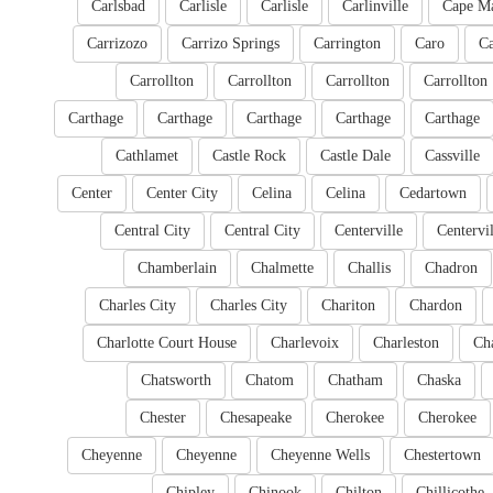
Carlsbad
Carlisle
Carlisle
Carlinville
Cape M
Carrizozo
Carrizo Springs
Carrington
Caro
Ca
Carrollton
Carrollton
Carrollton
Carrollton
Carthage
Carthage
Carthage
Carthage
Carthage
Cathlamet
Castle Rock
Castle Dale
Cassville
Center
Center City
Celina
Celina
Cedartown
Central City
Central City
Centerville
Centervil
Chamberlain
Chalmette
Challis
Chadron
Charles City
Charles City
Chariton
Chardon
Charlotte Court House
Charlevoix
Charleston
Cha
Chatsworth
Chatom
Chatham
Chaska
Chester
Chesapeake
Cherokee
Cherokee
Cheyenne
Cheyenne
Cheyenne Wells
Chestertown
Chipley
Chinook
Chilton
Chillicothe