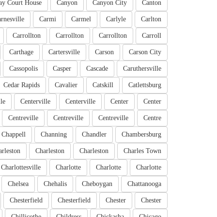
ay Court House
Canyon
Canyon City
Canton
rnesville
Carmi
Carmel
Carlyle
Carlton
Carrollton
Carrollton
Carrollton
Carroll
Carthage
Cartersville
Carson
Carson City
Cassopolis
Casper
Cascade
Caruthersville
Cedar Rapids
Cavalier
Catskill
Catlettsburg
le
Centerville
Centerville
Center
Center
Centreville
Centreville
Centreville
Centre
Chappell
Channing
Chandler
Chambersburg
rleston
Charleston
Charleston
Charles Town
Charlottesville
Charlotte
Charlotte
Charlotte
Chelsea
Chehalis
Cheboygan
Chattanooga
Chesterfield
Chesterfield
Chester
Chester
Chillicothe
Childress
Chickasha
Chicago