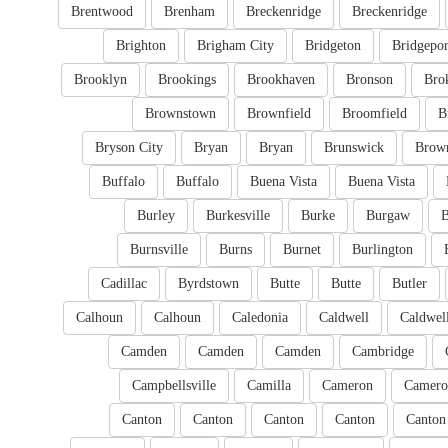
Brentwood
Brenham
Breckenridge
Breckenridge
Brighton
Brigham City
Bridgeton
Bridgepor
Brooklyn
Brookings
Brookhaven
Bronson
Bro
Brownstown
Brownfield
Broomfield
B
Bryson City
Bryan
Bryan
Brunswick
Brow
Buffalo
Buffalo
Buena Vista
Buena Vista
Burley
Burkesville
Burke
Burgaw
B
Burnsville
Burns
Burnet
Burlington
Cadillac
Byrdstown
Butte
Butte
Butler
Calhoun
Calhoun
Caledonia
Caldwell
Caldwel
Camden
Camden
Camden
Cambridge
Campbellsville
Camilla
Cameron
Camero
Canton
Canton
Canton
Canton
Canton