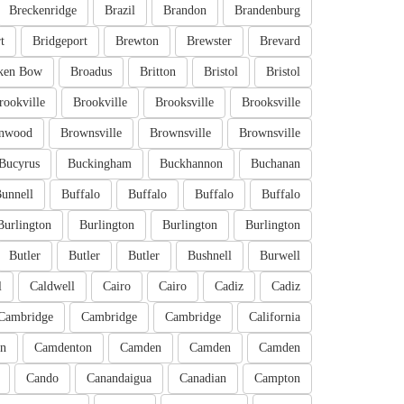
Breckenridge
Brazil
Brandon
Brandenburg
t
Bridgeport
Brewton
Brewster
Brevard
ken Bow
Broadus
Britton
Bristol
Bristol
rookville
Brookville
Brooksville
Brooksville
nwood
Brownsville
Brownsville
Brownsville
Bucyrus
Buckingham
Buckhannon
Buchanan
unnell
Buffalo
Buffalo
Buffalo
Buffalo
Burlington
Burlington
Burlington
Burlington
Butler
Butler
Butler
Bushnell
Burwell
l
Caldwell
Cairo
Cairo
Cadiz
Cadiz
Cambridge
Cambridge
Cambridge
California
n
Camdenton
Camden
Camden
Camden
Cando
Canandaigua
Canadian
Campton