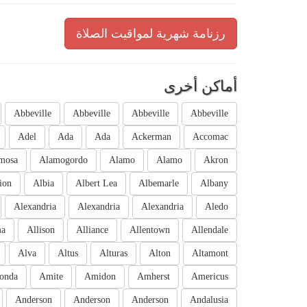
رزنامة شهرية لمواقيت الصلاة
أماكن أخرى
Abbeville
Abbeville
Abbeville
Abbeville
Adel
Ada
Ada
Ackerman
Accomac
mosa
Alamogordo
Alamo
Alamo
Akron
ion
Albia
Albert Lea
Albemarle
Albany
Alexandria
Alexandria
Alexandria
Aledo
ma
Allison
Alliance
Allentown
Allendale
Alva
Altus
Alturas
Alton
Altamont
onda
Amite
Amidon
Amherst
Americus
Anderson
Anderson
Anderson
Andalusia