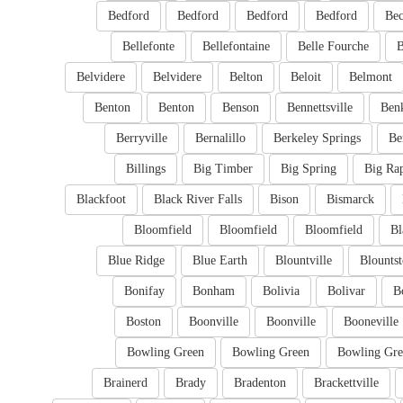
Bedford
Bedford
Bedford
Bedford
Bec
Bellefonte
Bellefontaine
Belle Fourche
B
Belvidere
Belvidere
Belton
Beloit
Belmont
Benton
Benton
Benson
Bennettsville
Ben
Berryville
Bernalillo
Berkeley Springs
Be
Billings
Big Timber
Big Spring
Big Ra
Blackfoot
Black River Falls
Bison
Bismarck
Bloomfield
Bloomfield
Bloomfield
Bl
Blue Ridge
Blue Earth
Blountville
Blounts
Bonifay
Bonham
Bolivia
Bolivar
B
Boston
Boonville
Boonville
Booneville
Bowling Green
Bowling Green
Bowling Gre
Brainerd
Brady
Bradenton
Brackettville