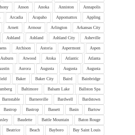
hony
Anson
Anoka
Anniston
Annapolis
a
Arcadia
Arapaho
Appomattox
Appling
Arnett
Armour
Arlington
Arkansas City
Ashland
Ashland
Ashland City
Asheville
hens
Atchison
Astoria
Aspermont
Aspen
Auburn
Atwood
Atoka
Atlantic
Atlanta
Austin
Aurora
Augusta
Augusta
Augusta
ield
Baker
Baker City
Baird
Bainbridge
amberg
Baltimore
Balsam Lake
Ballston Spa
Barnstable
Barnesville
Bardwell
Bardstown
Bastrop
Bastrop
Bassett
Basin
Bartow
axley
Baudette
Battle Mountain
Baton Rouge
Beatrice
Beach
Bayboro
Bay Saint Louis