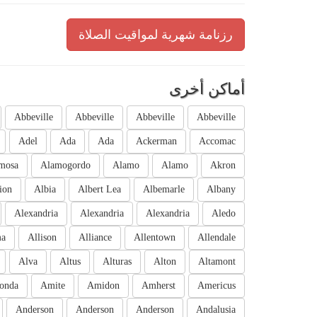
رزنامة شهرية لمواقيت الصلاة
أماكن أخرى
Abbeville
Abbeville
Abbeville
Abbeville
Adel
Ada
Ada
Ackerman
Accomac
mosa
Alamogordo
Alamo
Alamo
Akron
ion
Albia
Albert Lea
Albemarle
Albany
Alexandria
Alexandria
Alexandria
Aledo
ma
Allison
Alliance
Allentown
Allendale
Alva
Altus
Alturas
Alton
Altamont
onda
Amite
Amidon
Amherst
Americus
Anderson
Anderson
Anderson
Andalusia