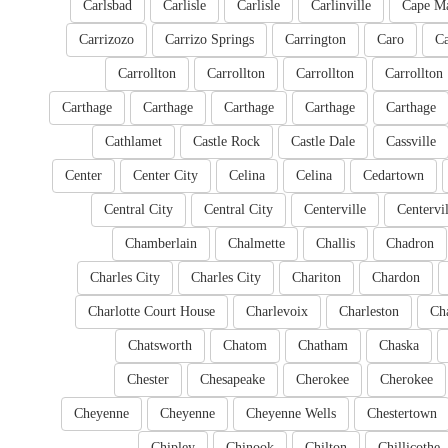
Carlsbad
Carlisle
Carlisle
Carlinville
Cape M
Carrizozo
Carrizo Springs
Carrington
Caro
Ca
Carrollton
Carrollton
Carrollton
Carrollton
Carthage
Carthage
Carthage
Carthage
Carthage
Cathlamet
Castle Rock
Castle Dale
Cassville
Center
Center City
Celina
Celina
Cedartown
Central City
Central City
Centerville
Centervil
Chamberlain
Chalmette
Challis
Chadron
Charles City
Charles City
Chariton
Chardon
Charlotte Court House
Charlevoix
Charleston
Cha
Chatsworth
Chatom
Chatham
Chaska
Chester
Chesapeake
Cherokee
Cherokee
Cheyenne
Cheyenne
Cheyenne Wells
Chestertown
Chipley
Chinook
Chilton
Chillicothe