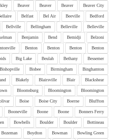
kley
Beaver
Beaver
Beaver
Beaver City
ellaire
Belfast
Bel Air
Beeville
Bedford
Bellville
Bellingham
Belleville
Belleville
kelman
Benjamin
Bend
Bemidji
Belzoni
ntonville
Benton
Benton
Benton
Benton
pids
Big Lake
Beulah
Bethany
Bessemer
Bishopville
Bisbee
Birmingham
Binghamton
and
Blakely
Blairsville
Blair
Blackshear
town
Bloomsburg
Bloomington
Bloomington
olivar
Boise
Boise City
Boerne
Bluffton
Booneville
Boone
Boone
Bonners Ferry
en
Bowbells
Boulder
Boulder
Bottineau
Bozeman
Boydton
Bowman
Bowling Green