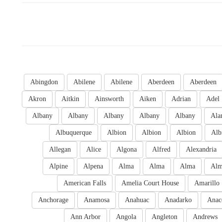
Abingdon
Abilene
Abilene
Aberdeen
Aberdeen
Akron
Aitkin
Ainsworth
Aiken
Adrian
Adel
Albany
Albany
Albany
Albany
Albany
Ala
Albuquerque
Albion
Albion
Albion
Alb
Allegan
Alice
Algona
Alfred
Alexandria
Alpine
Alpena
Alma
Alma
Alma
Al
American Falls
Amelia Court House
Amarillo
Anchorage
Anamosa
Anahuac
Anadarko
Anac
Ann Arbor
Angola
Angleton
Andrews