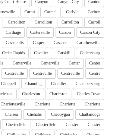
ay Court House
Canyon
Canyon City
Canton
rnesville
Carmi
Carmel
Carlyle
Carlton
Carrollton
Carrollton
Carrollton
Carroll
Carthage
Cartersville
Carson
Carson City
Cassopolis
Casper
Cascade
Caruthersville
Cedar Rapids
Cavalier
Catskill
Catlettsburg
le
Centerville
Centerville
Center
Center
Centreville
Centreville
Centreville
Centre
Chappell
Channing
Chandler
Chambersburg
rleston
Charleston
Charleston
Charles Town
Charlottesville
Charlotte
Charlotte
Charlotte
Chelsea
Chehalis
Cheboygan
Chattanooga
Chesterfield
Chesterfield
Chester
Chester
Chillicothe
Childress
Chickasha
Chicago