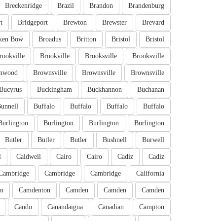
Breckenridge
Brazil
Brandon
Brandenburg
t
Bridgeport
Brewton
Brewster
Brevard
ken Bow
Broadus
Britton
Bristol
Bristol
rookville
Brookville
Brooksville
Brooksville
nwood
Brownsville
Brownsville
Brownsville
Bucyrus
Buckingham
Buckhannon
Buchanan
unnell
Buffalo
Buffalo
Buffalo
Buffalo
Burlington
Burlington
Burlington
Burlington
Butler
Butler
Butler
Bushnell
Burwell
l
Caldwell
Cairo
Cairo
Cadiz
Cadiz
Cambridge
Cambridge
Cambridge
California
n
Camdenton
Camden
Camden
Camden
Cando
Canandaigua
Canadian
Campton