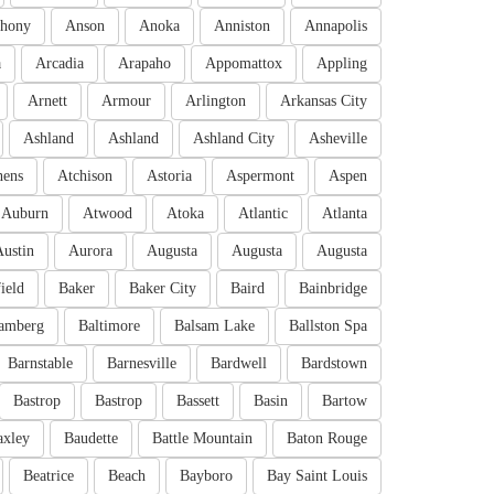
hony
Anson
Anoka
Anniston
Annapolis
a
Arcadia
Arapaho
Appomattox
Appling
Arnett
Armour
Arlington
Arkansas City
Ashland
Ashland
Ashland City
Asheville
hens
Atchison
Astoria
Aspermont
Aspen
Auburn
Atwood
Atoka
Atlantic
Atlanta
Austin
Aurora
Augusta
Augusta
Augusta
ield
Baker
Baker City
Baird
Bainbridge
amberg
Baltimore
Balsam Lake
Ballston Spa
Barnstable
Barnesville
Bardwell
Bardstown
Bastrop
Bastrop
Bassett
Basin
Bartow
axley
Baudette
Battle Mountain
Baton Rouge
Beatrice
Beach
Bayboro
Bay Saint Louis