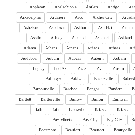
Appleton
Apalachicola
Antlers
Antigo
Ant
Arkadelphia
Ardmore
Arco
Archer City
Arcadi
Asheboro
Ashdown
Ashburn
Ash Flat
Arthur
Asotin
Ashley
Ashland
Ashland
Ashland
Atlanta
Athens
Athens
Athens
Athens
At
Audubon
Auburn
Auburn
Auburn
Auburn
Bagley
Bad Axe
Aztec
Ava
Austin
Ballinger
Baldwin
Bakersville
Bakersf
Barbourville
Baraboo
Bangor
Bandera
B
Bartlett
Bartlesville
Barrow
Barron
Barnwell
Bath
Bath
Batesville
Batavia
Batavia
Bay Minette
Bay City
Bay City
B
Beaumont
Beaufort
Beaufort
Beattyville