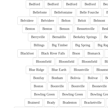
Bedford
Bedford
Bedford
Bedford
Bec
Bellefonte
Bellefontaine
Belle Fourche
B
Belvidere
Belvidere
Belton
Beloit
Belmont
Benton
Benton
Benson
Bennettsville
Ben
Berryville
Bernalillo
Berkeley Springs
Be
Billings
Big Timber
Big Spring
Big Ra
Blackfoot
Black River Falls
Bison
Bismarck
Bloomfield
Bloomfield
Bloomfield
Bl
Blue Ridge
Blue Earth
Blountville
Blounts
Bonifay
Bonham
Bolivia
Bolivar
B
Boston
Boonville
Boonville
Booneville
Bowling Green
Bowling Green
Bowling Gre
Brainerd
Brady
Bradenton
Brackettville