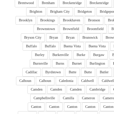
Brentwood
Brenham
Breckenridge
Breckenridge
Brighton
Brigham City
Bridgeton
Bridgepor
Brooklyn
Brookings
Brookhaven
Bronson
Bro
Brownstown
Brownfield
Broomfield
B
Bryson City
Bryan
Bryan
Brunswick
Brow
Buffalo
Buffalo
Buena Vista
Buena Vista
Burley
Burkesville
Burke
Burgaw
B
Burnsville
Burns
Burnet
Burlington
Cadillac
Byrdstown
Butte
Butte
Butler
Calhoun
Calhoun
Caledonia
Caldwell
Caldwel
Camden
Camden
Camden
Cambridge
Campbellsville
Camilla
Cameron
Camero
Canton
Canton
Canton
Canton
Canton