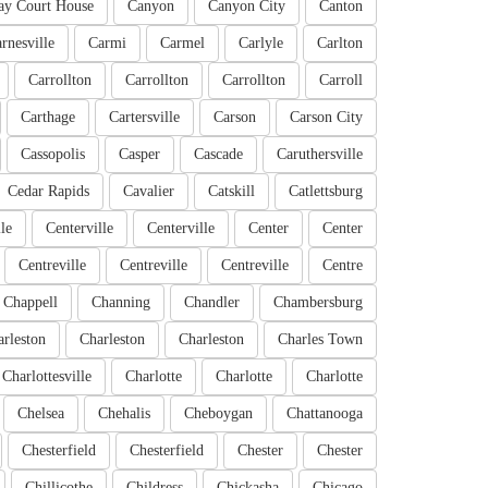
ay Court House
Canyon
Canyon City
Canton
rnesville
Carmi
Carmel
Carlyle
Carlton
Carrollton
Carrollton
Carrollton
Carroll
Carthage
Cartersville
Carson
Carson City
Cassopolis
Casper
Cascade
Caruthersville
Cedar Rapids
Cavalier
Catskill
Catlettsburg
le
Centerville
Centerville
Center
Center
Centreville
Centreville
Centreville
Centre
Chappell
Channing
Chandler
Chambersburg
rleston
Charleston
Charleston
Charles Town
Charlottesville
Charlotte
Charlotte
Charlotte
Chelsea
Chehalis
Cheboygan
Chattanooga
Chesterfield
Chesterfield
Chester
Chester
Chillicothe
Childress
Chickasha
Chicago