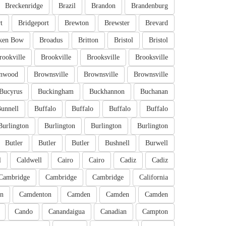
Breckenridge
Brazil
Brandon
Brandenburg
t
Bridgeport
Brewton
Brewster
Brevard
ken Bow
Broadus
Britton
Bristol
Bristol
rookville
Brookville
Brooksville
Brooksville
nwood
Brownsville
Brownsville
Brownsville
Bucyrus
Buckingham
Buckhannon
Buchanan
unnell
Buffalo
Buffalo
Buffalo
Buffalo
Burlington
Burlington
Burlington
Burlington
Butler
Butler
Butler
Bushnell
Burwell
l
Caldwell
Cairo
Cairo
Cadiz
Cadiz
Cambridge
Cambridge
Cambridge
California
n
Camdenton
Camden
Camden
Camden
Cando
Canandaigua
Canadian
Campton