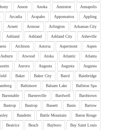
hony
Anson
Anoka
Anniston
Annapolis
a
Arcadia
Arapaho
Appomattox
Appling
Arnett
Armour
Arlington
Arkansas City
Ashland
Ashland
Ashland City
Asheville
hens
Atchison
Astoria
Aspermont
Aspen
Auburn
Atwood
Atoka
Atlantic
Atlanta
Austin
Aurora
Augusta
Augusta
Augusta
ield
Baker
Baker City
Baird
Bainbridge
amberg
Baltimore
Balsam Lake
Ballston Spa
Barnstable
Barnesville
Bardwell
Bardstown
Bastrop
Bastrop
Bassett
Basin
Bartow
axley
Baudette
Battle Mountain
Baton Rouge
Beatrice
Beach
Bayboro
Bay Saint Louis