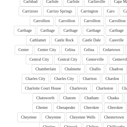
Carlsbad
Carlisle
Carlisle
Carlinville
Cape M
Carrizozo
Carrizo Springs
Carrington
Caro
Ca
Carrollton
Carrollton
Carrollton
Carrollton
Carthage
Carthage
Carthage
Carthage
Carthage
Cathlamet
Castle Rock
Castle Dale
Cassville
Center
Center City
Celina
Celina
Cedartown
Central City
Central City
Centerville
Centervil
Chamberlain
Chalmette
Challis
Chadron
Charles City
Charles City
Chariton
Chardon
Charlotte Court House
Charlevoix
Charleston
Cha
Chatsworth
Chatom
Chatham
Chaska
Chester
Chesapeake
Cherokee
Cherokee
Cheyenne
Cheyenne
Cheyenne Wells
Chestertown
Chipley
Chinook
Chilton
Chillicothe