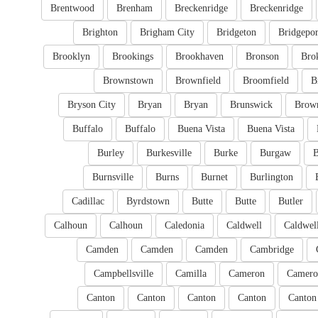
Brentwood
Brenham
Breckenridge
Breckenridge
Brighton
Brigham City
Bridgeton
Bridgepor
Brooklyn
Brookings
Brookhaven
Bronson
Bro
Brownstown
Brownfield
Broomfield
B
Bryson City
Bryan
Bryan
Brunswick
Brow
Buffalo
Buffalo
Buena Vista
Buena Vista
Burley
Burkesville
Burke
Burgaw
B
Burnsville
Burns
Burnet
Burlington
Cadillac
Byrdstown
Butte
Butte
Butler
Calhoun
Calhoun
Caledonia
Caldwell
Caldwel
Camden
Camden
Camden
Cambridge
Campbellsville
Camilla
Cameron
Camero
Canton
Canton
Canton
Canton
Canton