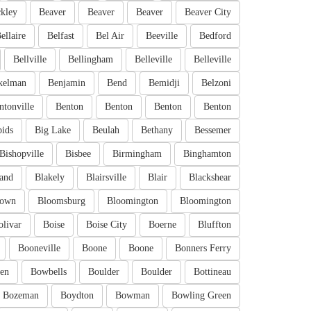
kley
Beaver
Beaver
Beaver
Beaver City
ellaire
Belfast
Bel Air
Beeville
Bedford
Bellville
Bellingham
Belleville
Belleville
kelman
Benjamin
Bend
Bemidji
Belzoni
ntonville
Benton
Benton
Benton
Benton
pids
Big Lake
Beulah
Bethany
Bessemer
Bishopville
Bisbee
Birmingham
Binghamton
and
Blakely
Blairsville
Blair
Blackshear
town
Bloomsburg
Bloomington
Bloomington
olivar
Boise
Boise City
Boerne
Bluffton
Booneville
Boone
Boone
Bonners Ferry
en
Bowbells
Boulder
Boulder
Bottineau
Bozeman
Boydton
Bowman
Bowling Green