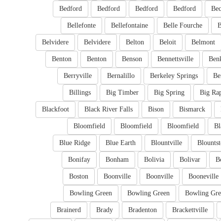
Bedford
Bedford
Bedford
Bedford
Bec
Bellefonte
Bellefontaine
Belle Fourche
B
Belvidere
Belvidere
Belton
Beloit
Belmont
Benton
Benton
Benson
Bennettsville
Ben
Berryville
Bernalillo
Berkeley Springs
Be
Billings
Big Timber
Big Spring
Big Ra
Blackfoot
Black River Falls
Bison
Bismarck
Bloomfield
Bloomfield
Bloomfield
Bl
Blue Ridge
Blue Earth
Blountville
Blounts
Bonifay
Bonham
Bolivia
Bolivar
B
Boston
Boonville
Boonville
Booneville
Bowling Green
Bowling Green
Bowling Gre
Brainerd
Brady
Bradenton
Brackettville