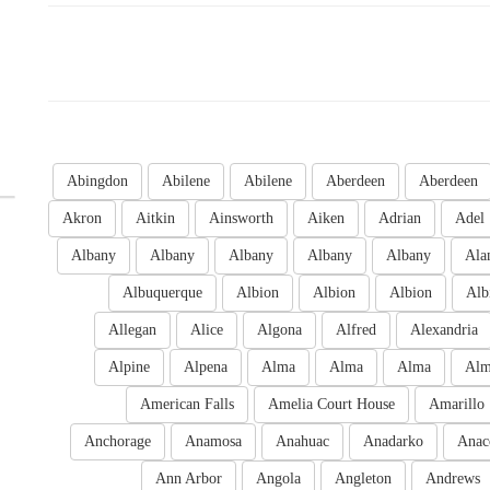
Abingdon
Abilene
Abilene
Aberdeen
Aberdeen
Akron
Aitkin
Ainsworth
Aiken
Adrian
Adel
Albany
Albany
Albany
Albany
Albany
Ala
Albuquerque
Albion
Albion
Albion
Alb
Allegan
Alice
Algona
Alfred
Alexandria
Alpine
Alpena
Alma
Alma
Alma
Al
American Falls
Amelia Court House
Amarillo
Anchorage
Anamosa
Anahuac
Anadarko
Anac
Ann Arbor
Angola
Angleton
Andrews