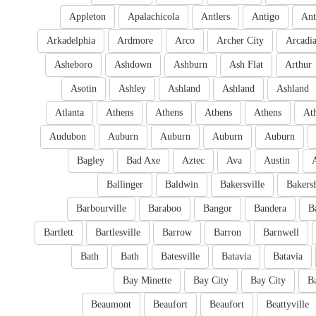
Appleton
Apalachicola
Antlers
Antigo
Ant
Arkadelphia
Ardmore
Arco
Archer City
Arcadi
Asheboro
Ashdown
Ashburn
Ash Flat
Arthur
Asotin
Ashley
Ashland
Ashland
Ashland
Atlanta
Athens
Athens
Athens
Athens
At
Audubon
Auburn
Auburn
Auburn
Auburn
Bagley
Bad Axe
Aztec
Ava
Austin
Ballinger
Baldwin
Bakersville
Bakersf
Barbourville
Baraboo
Bangor
Bandera
B
Bartlett
Bartlesville
Barrow
Barron
Barnwell
Bath
Bath
Batesville
Batavia
Batavia
Bay Minette
Bay City
Bay City
B
Beaumont
Beaufort
Beaufort
Beattyville