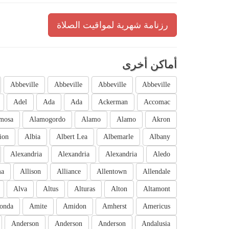
رزنامة شهرية لمواقيت الصلاة
أماكن أخرى
Abbeville
Abbeville
Abbeville
Abbeville
Adel
Ada
Ada
Ackerman
Accomac
mosa
Alamogordo
Alamo
Alamo
Akron
ion
Albia
Albert Lea
Albemarle
Albany
Alexandria
Alexandria
Alexandria
Aledo
ma
Allison
Alliance
Allentown
Allendale
Alva
Altus
Alturas
Alton
Altamont
onda
Amite
Amidon
Amherst
Americus
Anderson
Anderson
Anderson
Andalusia