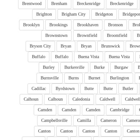
Brentwood
Brenham
Breckenridge
Breckenridge
Brighton
Brigham City
Bridgeton
Bridgepor
Brooklyn
Brookings
Brookhaven
Bronson
Bro
Brownstown
Brownfield
Broomfield
B
Bryson City
Bryan
Bryan
Brunswick
Brow
Buffalo
Buffalo
Buena Vista
Buena Vista
Burley
Burkesville
Burke
Burgaw
B
Burnsville
Burns
Burnet
Burlington
Cadillac
Byrdstown
Butte
Butte
Butler
Calhoun
Calhoun
Caledonia
Caldwell
Caldwel
Camden
Camden
Camden
Cambridge
Campbellsville
Camilla
Cameron
Camero
Canton
Canton
Canton
Canton
Canton