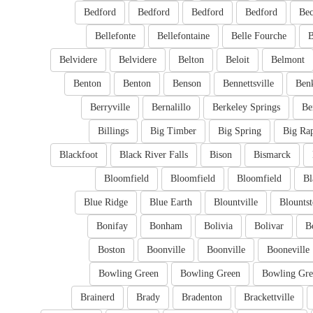
Bedford
Bedford
Bedford
Bedford
Bec
Bellefonte
Bellefontaine
Belle Fourche
B
Belvidere
Belvidere
Belton
Beloit
Belmont
Benton
Benton
Benson
Bennettsville
Ben
Berryville
Bernalillo
Berkeley Springs
Be
Billings
Big Timber
Big Spring
Big Ra
Blackfoot
Black River Falls
Bison
Bismarck
Bloomfield
Bloomfield
Bloomfield
Bl
Blue Ridge
Blue Earth
Blountville
Blounts
Bonifay
Bonham
Bolivia
Bolivar
B
Boston
Boonville
Boonville
Booneville
Bowling Green
Bowling Green
Bowling Gre
Brainerd
Brady
Bradenton
Brackettville