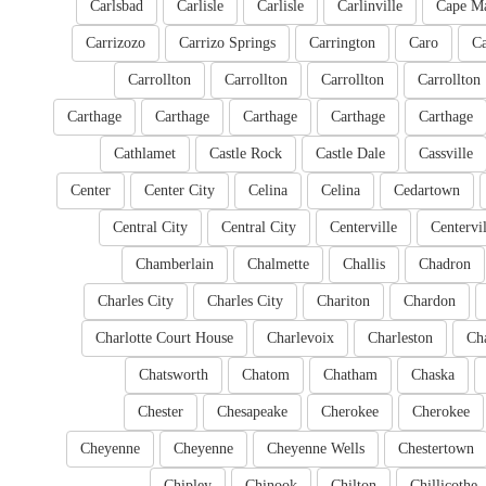
Carlsbad
Carlisle
Carlisle
Carlinville
Cape M
Carrizozo
Carrizo Springs
Carrington
Caro
Ca
Carrollton
Carrollton
Carrollton
Carrollton
Carthage
Carthage
Carthage
Carthage
Carthage
Cathlamet
Castle Rock
Castle Dale
Cassville
Center
Center City
Celina
Celina
Cedartown
Central City
Central City
Centerville
Centervil
Chamberlain
Chalmette
Challis
Chadron
Charles City
Charles City
Chariton
Chardon
Charlotte Court House
Charlevoix
Charleston
Cha
Chatsworth
Chatom
Chatham
Chaska
Chester
Chesapeake
Cherokee
Cherokee
Cheyenne
Cheyenne
Cheyenne Wells
Chestertown
Chipley
Chinook
Chilton
Chillicothe