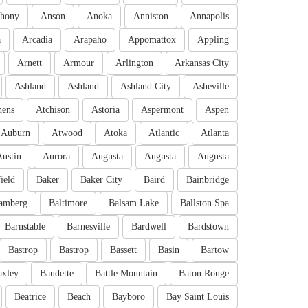
hony
Anson
Anoka
Anniston
Annapolis
a
Arcadia
Arapaho
Appomattox
Appling
Arnett
Armour
Arlington
Arkansas City
Ashland
Ashland
Ashland City
Asheville
hens
Atchison
Astoria
Aspermont
Aspen
Auburn
Atwood
Atoka
Atlantic
Atlanta
Austin
Aurora
Augusta
Augusta
Augusta
ield
Baker
Baker City
Baird
Bainbridge
amberg
Baltimore
Balsam Lake
Ballston Spa
Barnstable
Barnesville
Bardwell
Bardstown
Bastrop
Bastrop
Bassett
Basin
Bartow
axley
Baudette
Battle Mountain
Baton Rouge
Beatrice
Beach
Bayboro
Bay Saint Louis