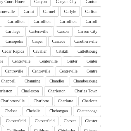
ay Court House
Canyon
Canyon City
Canton
rnesville
Carmi
Carmel
Carlyle
Carlton
Carrollton
Carrollton
Carrollton
Carroll
Carthage
Cartersville
Carson
Carson City
Cassopolis
Casper
Cascade
Caruthersville
Cedar Rapids
Cavalier
Catskill
Catlettsburg
le
Centerville
Centerville
Center
Center
Centreville
Centreville
Centreville
Centre
Chappell
Channing
Chandler
Chambersburg
rleston
Charleston
Charleston
Charles Town
Charlottesville
Charlotte
Charlotte
Charlotte
Chelsea
Chehalis
Cheboygan
Chattanooga
Chesterfield
Chesterfield
Chester
Chester
Chillicothe
Childress
Chickasha
Chicago