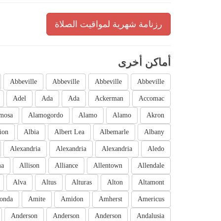
رزنامة شهرية لمواقيت الصلاة
أماكن أخرى
Abbeville
Abbeville
Abbeville
Abbeville
Adel
Ada
Ada
Ackerman
Accomac
mosa
Alamogordo
Alamo
Alamo
Akron
ion
Albia
Albert Lea
Albemarle
Albany
Alexandria
Alexandria
Alexandria
Aledo
ma
Allison
Alliance
Allentown
Allendale
Alva
Altus
Alturas
Alton
Altamont
onda
Amite
Amidon
Amherst
Americus
Anderson
Anderson
Anderson
Andalusia