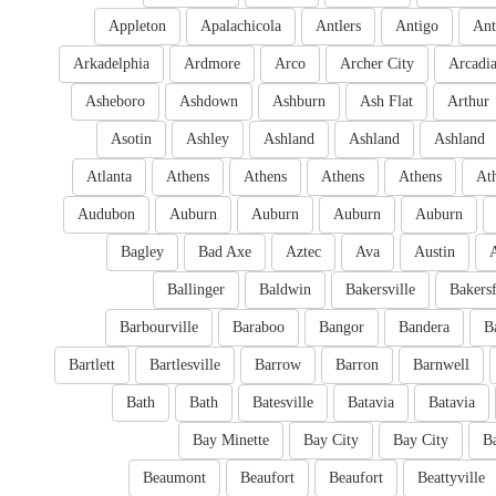
Appleton
Apalachicola
Antlers
Antigo
Ant
Arkadelphia
Ardmore
Arco
Archer City
Arcadi
Asheboro
Ashdown
Ashburn
Ash Flat
Arthur
Asotin
Ashley
Ashland
Ashland
Ashland
Atlanta
Athens
Athens
Athens
Athens
At
Audubon
Auburn
Auburn
Auburn
Auburn
Bagley
Bad Axe
Aztec
Ava
Austin
Ballinger
Baldwin
Bakersville
Bakersf
Barbourville
Baraboo
Bangor
Bandera
B
Bartlett
Bartlesville
Barrow
Barron
Barnwell
Bath
Bath
Batesville
Batavia
Batavia
Bay Minette
Bay City
Bay City
B
Beaumont
Beaufort
Beaufort
Beattyville