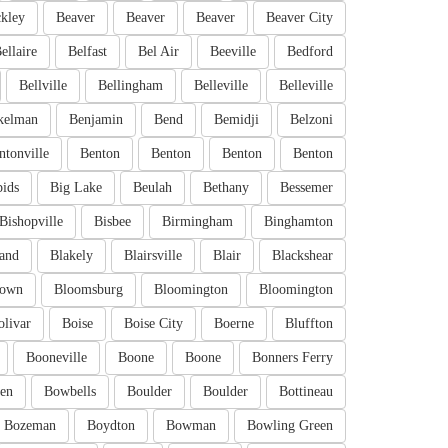
kley
Beaver
Beaver
Beaver
Beaver City
ellaire
Belfast
Bel Air
Beeville
Bedford
Bellville
Bellingham
Belleville
Belleville
kelman
Benjamin
Bend
Bemidji
Belzoni
ntonville
Benton
Benton
Benton
Benton
pids
Big Lake
Beulah
Bethany
Bessemer
Bishopville
Bisbee
Birmingham
Binghamton
and
Blakely
Blairsville
Blair
Blackshear
town
Bloomsburg
Bloomington
Bloomington
olivar
Boise
Boise City
Boerne
Bluffton
Booneville
Boone
Boone
Bonners Ferry
en
Bowbells
Boulder
Boulder
Bottineau
Bozeman
Boydton
Bowman
Bowling Green