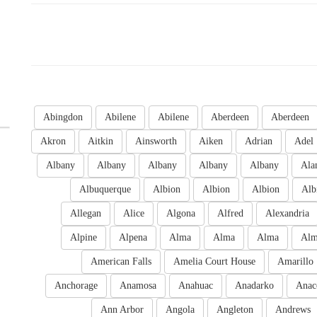
Abingdon
Abilene
Abilene
Aberdeen
Aberdeen
Akron
Aitkin
Ainsworth
Aiken
Adrian
Adel
Albany
Albany
Albany
Albany
Albany
Ala
Albuquerque
Albion
Albion
Albion
Alb
Allegan
Alice
Algona
Alfred
Alexandria
Alpine
Alpena
Alma
Alma
Alma
Al
American Falls
Amelia Court House
Amarillo
Anchorage
Anamosa
Anahuac
Anadarko
Anac
Ann Arbor
Angola
Angleton
Andrews