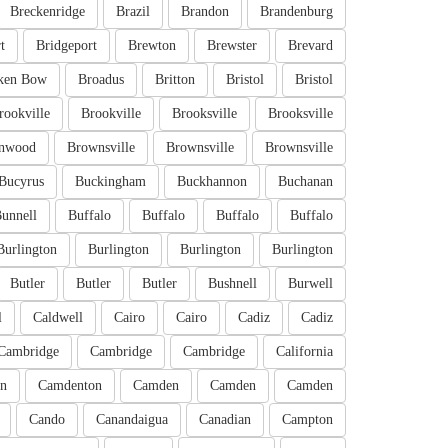
Breckenridge
Brazil
Brandon
Brandenburg
t
Bridgeport
Brewton
Brewster
Brevard
ken Bow
Broadus
Britton
Bristol
Bristol
rookville
Brookville
Brooksville
Brooksville
nwood
Brownsville
Brownsville
Brownsville
Bucyrus
Buckingham
Buckhannon
Buchanan
unnell
Buffalo
Buffalo
Buffalo
Buffalo
Burlington
Burlington
Burlington
Burlington
Butler
Butler
Butler
Bushnell
Burwell
l
Caldwell
Cairo
Cairo
Cadiz
Cadiz
Cambridge
Cambridge
Cambridge
California
n
Camdenton
Camden
Camden
Camden
Cando
Canandaigua
Canadian
Campton