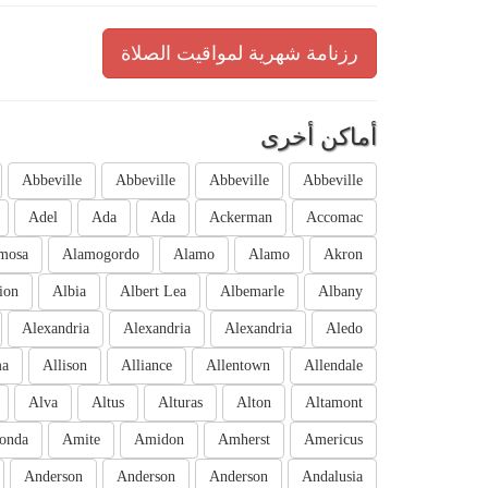
رزنامة شهرية لمواقيت الصلاة
أماكن أخرى
Abbeville
Abbeville
Abbeville
Abbeville
Adel
Ada
Ada
Ackerman
Accomac
mosa
Alamogordo
Alamo
Alamo
Akron
ion
Albia
Albert Lea
Albemarle
Albany
Alexandria
Alexandria
Alexandria
Aledo
ma
Allison
Alliance
Allentown
Allendale
Alva
Altus
Alturas
Alton
Altamont
onda
Amite
Amidon
Amherst
Americus
Anderson
Anderson
Anderson
Andalusia