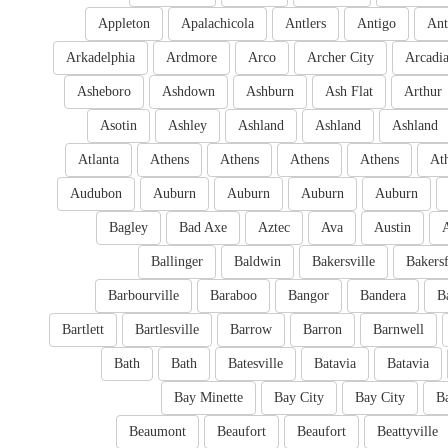
Appleton
Apalachicola
Antlers
Antigo
Ant
Arkadelphia
Ardmore
Arco
Archer City
Arcadi
Asheboro
Ashdown
Ashburn
Ash Flat
Arthur
Asotin
Ashley
Ashland
Ashland
Ashland
Atlanta
Athens
Athens
Athens
Athens
At
Audubon
Auburn
Auburn
Auburn
Auburn
Bagley
Bad Axe
Aztec
Ava
Austin
Ballinger
Baldwin
Bakersville
Bakersf
Barbourville
Baraboo
Bangor
Bandera
B
Bartlett
Bartlesville
Barrow
Barron
Barnwell
Bath
Bath
Batesville
Batavia
Batavia
Bay Minette
Bay City
Bay City
B
Beaumont
Beaufort
Beaufort
Beattyville