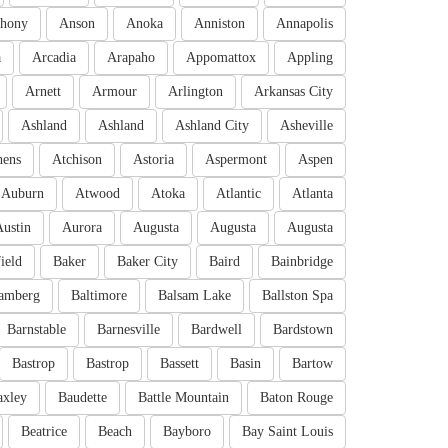
hony
Anson
Anoka
Anniston
Annapolis
a
Arcadia
Arapaho
Appomattox
Appling
Arnett
Armour
Arlington
Arkansas City
Ashland
Ashland
Ashland City
Asheville
hens
Atchison
Astoria
Aspermont
Aspen
Auburn
Atwood
Atoka
Atlantic
Atlanta
Austin
Aurora
Augusta
Augusta
Augusta
ield
Baker
Baker City
Baird
Bainbridge
amberg
Baltimore
Balsam Lake
Ballston Spa
Barnstable
Barnesville
Bardwell
Bardstown
Bastrop
Bastrop
Bassett
Basin
Bartow
axley
Baudette
Battle Mountain
Baton Rouge
Beatrice
Beach
Bayboro
Bay Saint Louis