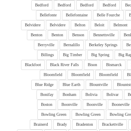
Bedford
Bedford
Bedford
Bedford
Bec
Bellefonte
Bellefontaine
Belle Fourche
B
Belvidere
Belvidere
Belton
Beloit
Belmont
Benton
Benton
Benson
Bennettsville
Ben
Berryville
Bernalillo
Berkeley Springs
Be
Billings
Big Timber
Big Spring
Big Ra
Blackfoot
Black River Falls
Bison
Bismarck
Bloomfield
Bloomfield
Bloomfield
Bl
Blue Ridge
Blue Earth
Blountville
Blounts
Bonifay
Bonham
Bolivia
Bolivar
B
Boston
Boonville
Boonville
Booneville
Bowling Green
Bowling Green
Bowling Gre
Brainerd
Brady
Bradenton
Brackettville