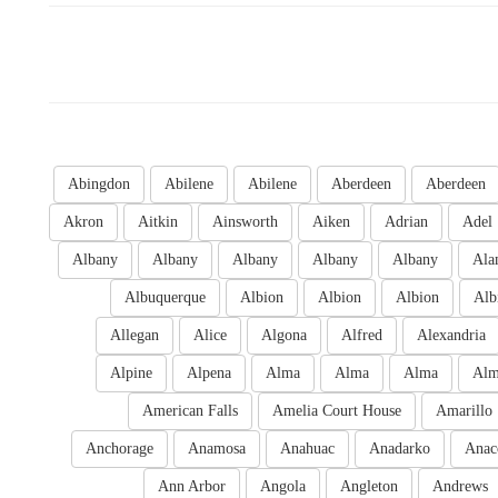
Abingdon
Abilene
Abilene
Aberdeen
Aberdeen
Akron
Aitkin
Ainsworth
Aiken
Adrian
Adel
Albany
Albany
Albany
Albany
Albany
Ala
Albuquerque
Albion
Albion
Albion
Alb
Allegan
Alice
Algona
Alfred
Alexandria
Alpine
Alpena
Alma
Alma
Alma
Al
American Falls
Amelia Court House
Amarillo
Anchorage
Anamosa
Anahuac
Anadarko
Anac
Ann Arbor
Angola
Angleton
Andrews