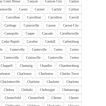
ay Court House
Canyon
Canyon City
Canton
rnesville
Carmi
Carmel
Carlyle
Carlton
Carrollton
Carrollton
Carrollton
Carroll
Carthage
Cartersville
Carson
Carson City
Cassopolis
Casper
Cascade
Caruthersville
Cedar Rapids
Cavalier
Catskill
Catlettsburg
le
Centerville
Centerville
Center
Center
Centreville
Centreville
Centreville
Centre
Chappell
Channing
Chandler
Chambersburg
rleston
Charleston
Charleston
Charles Town
Charlottesville
Charlotte
Charlotte
Charlotte
Chelsea
Chehalis
Cheboygan
Chattanooga
Chesterfield
Chesterfield
Chester
Chester
Chillicothe
Childress
Chickasha
Chicago