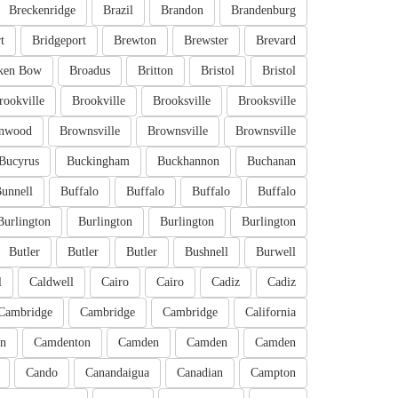
Breckenridge
Brazil
Brandon
Brandenburg
t
Bridgeport
Brewton
Brewster
Brevard
ken Bow
Broadus
Britton
Bristol
Bristol
rookville
Brookville
Brooksville
Brooksville
nwood
Brownsville
Brownsville
Brownsville
Bucyrus
Buckingham
Buckhannon
Buchanan
unnell
Buffalo
Buffalo
Buffalo
Buffalo
Burlington
Burlington
Burlington
Burlington
Butler
Butler
Butler
Bushnell
Burwell
l
Caldwell
Cairo
Cairo
Cadiz
Cadiz
Cambridge
Cambridge
Cambridge
California
n
Camdenton
Camden
Camden
Camden
Cando
Canandaigua
Canadian
Campton