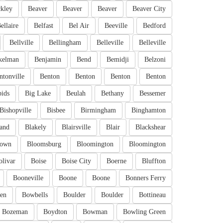
kley
Beaver
Beaver
Beaver
Beaver City
ellaire
Belfast
Bel Air
Beeville
Bedford
Bellville
Bellingham
Belleville
Belleville
kelman
Benjamin
Bend
Bemidji
Belzoni
ntonville
Benton
Benton
Benton
Benton
pids
Big Lake
Beulah
Bethany
Bessemer
Bishopville
Bisbee
Birmingham
Binghamton
and
Blakely
Blairsville
Blair
Blackshear
town
Bloomsburg
Bloomington
Bloomington
olivar
Boise
Boise City
Boerne
Bluffton
Booneville
Boone
Boone
Bonners Ferry
en
Bowbells
Boulder
Boulder
Bottineau
Bozeman
Boydton
Bowman
Bowling Green