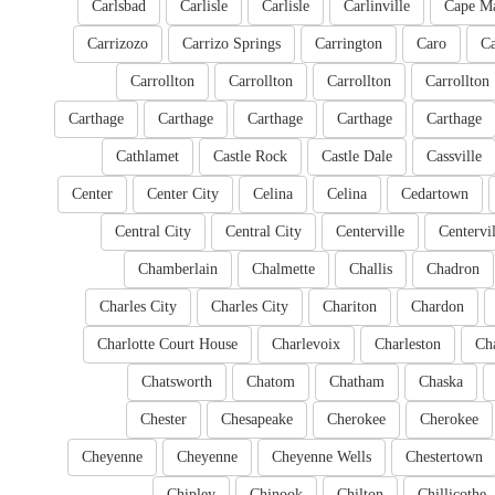
Carlsbad
Carlisle
Carlisle
Carlinville
Cape M
Carrizozo
Carrizo Springs
Carrington
Caro
Ca
Carrollton
Carrollton
Carrollton
Carrollton
Carthage
Carthage
Carthage
Carthage
Carthage
Cathlamet
Castle Rock
Castle Dale
Cassville
Center
Center City
Celina
Celina
Cedartown
Central City
Central City
Centerville
Centervil
Chamberlain
Chalmette
Challis
Chadron
Charles City
Charles City
Chariton
Chardon
Charlotte Court House
Charlevoix
Charleston
Cha
Chatsworth
Chatom
Chatham
Chaska
Chester
Chesapeake
Cherokee
Cherokee
Cheyenne
Cheyenne
Cheyenne Wells
Chestertown
Chipley
Chinook
Chilton
Chillicothe