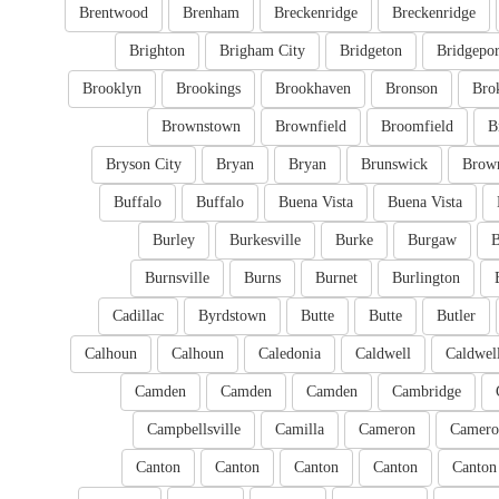
Brentwood
Brenham
Breckenridge
Breckenridge
Brighton
Brigham City
Bridgeton
Bridgepor
Brooklyn
Brookings
Brookhaven
Bronson
Bro
Brownstown
Brownfield
Broomfield
B
Bryson City
Bryan
Bryan
Brunswick
Brow
Buffalo
Buffalo
Buena Vista
Buena Vista
Burley
Burkesville
Burke
Burgaw
B
Burnsville
Burns
Burnet
Burlington
Cadillac
Byrdstown
Butte
Butte
Butler
Calhoun
Calhoun
Caledonia
Caldwell
Caldwel
Camden
Camden
Camden
Cambridge
Campbellsville
Camilla
Cameron
Camero
Canton
Canton
Canton
Canton
Canton