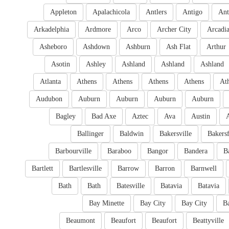
Appleton
Apalachicola
Antlers
Antigo
Ant
Arkadelphia
Ardmore
Arco
Archer City
Arcadi
Asheboro
Ashdown
Ashburn
Ash Flat
Arthur
Asotin
Ashley
Ashland
Ashland
Ashland
Atlanta
Athens
Athens
Athens
Athens
At
Audubon
Auburn
Auburn
Auburn
Auburn
Bagley
Bad Axe
Aztec
Ava
Austin
Ballinger
Baldwin
Bakersville
Bakersf
Barbourville
Baraboo
Bangor
Bandera
B
Bartlett
Bartlesville
Barrow
Barron
Barnwell
Bath
Bath
Batesville
Batavia
Batavia
Bay Minette
Bay City
Bay City
B
Beaumont
Beaufort
Beaufort
Beattyville