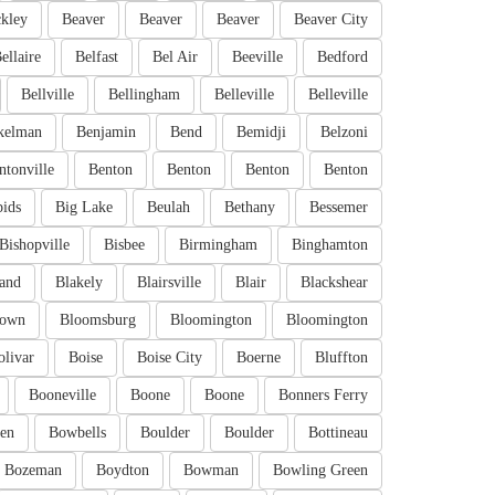
kley
Beaver
Beaver
Beaver
Beaver City
ellaire
Belfast
Bel Air
Beeville
Bedford
Bellville
Bellingham
Belleville
Belleville
kelman
Benjamin
Bend
Bemidji
Belzoni
ntonville
Benton
Benton
Benton
Benton
pids
Big Lake
Beulah
Bethany
Bessemer
Bishopville
Bisbee
Birmingham
Binghamton
and
Blakely
Blairsville
Blair
Blackshear
town
Bloomsburg
Bloomington
Bloomington
olivar
Boise
Boise City
Boerne
Bluffton
Booneville
Boone
Boone
Bonners Ferry
en
Bowbells
Boulder
Boulder
Bottineau
Bozeman
Boydton
Bowman
Bowling Green