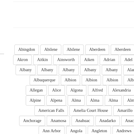
Abingdon
Abilene
Abilene
Aberdeen
Aberdeen
Akron
Aitkin
Ainsworth
Aiken
Adrian
Adel
Albany
Albany
Albany
Albany
Albany
Ala
Albuquerque
Albion
Albion
Albion
Alb
Allegan
Alice
Algona
Alfred
Alexandria
Alpine
Alpena
Alma
Alma
Alma
Al
American Falls
Amelia Court House
Amarillo
Anchorage
Anamosa
Anahuac
Anadarko
Anac
Ann Arbor
Angola
Angleton
Andrews