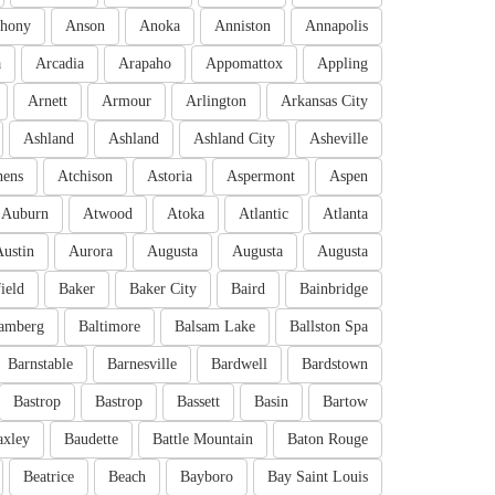
hony
Anson
Anoka
Anniston
Annapolis
a
Arcadia
Arapaho
Appomattox
Appling
Arnett
Armour
Arlington
Arkansas City
Ashland
Ashland
Ashland City
Asheville
hens
Atchison
Astoria
Aspermont
Aspen
Auburn
Atwood
Atoka
Atlantic
Atlanta
Austin
Aurora
Augusta
Augusta
Augusta
ield
Baker
Baker City
Baird
Bainbridge
amberg
Baltimore
Balsam Lake
Ballston Spa
Barnstable
Barnesville
Bardwell
Bardstown
Bastrop
Bastrop
Bassett
Basin
Bartow
axley
Baudette
Battle Mountain
Baton Rouge
Beatrice
Beach
Bayboro
Bay Saint Louis