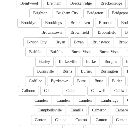
Brentwood
Brenham
Breckenridge
Breckenridge
Brighton
Brigham City
Bridgeton
Bridgepor
Brooklyn
Brookings
Brookhaven
Bronson
Bro
Brownstown
Brownfield
Broomfield
B
Bryson City
Bryan
Bryan
Brunswick
Brow
Buffalo
Buffalo
Buena Vista
Buena Vista
Burley
Burkesville
Burke
Burgaw
B
Burnsville
Burns
Burnet
Burlington
Cadillac
Byrdstown
Butte
Butte
Butler
Calhoun
Calhoun
Caledonia
Caldwell
Caldwel
Camden
Camden
Camden
Cambridge
Campbellsville
Camilla
Cameron
Camero
Canton
Canton
Canton
Canton
Canton