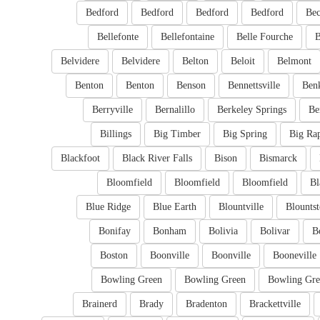
Bedford
Bedford
Bedford
Bedford
Bec
Bellefonte
Bellefontaine
Belle Fourche
B
Belvidere
Belvidere
Belton
Beloit
Belmont
Benton
Benton
Benson
Bennettsville
Ben
Berryville
Bernalillo
Berkeley Springs
Be
Billings
Big Timber
Big Spring
Big Ra
Blackfoot
Black River Falls
Bison
Bismarck
Bloomfield
Bloomfield
Bloomfield
Bl
Blue Ridge
Blue Earth
Blountville
Blounts
Bonifay
Bonham
Bolivia
Bolivar
B
Boston
Boonville
Boonville
Booneville
Bowling Green
Bowling Green
Bowling Gre
Brainerd
Brady
Bradenton
Brackettville