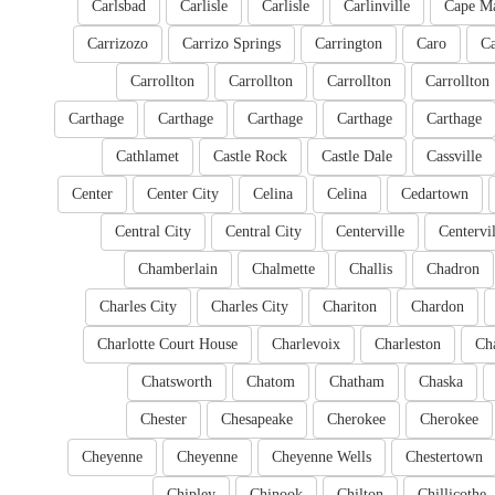
Carlsbad
Carlisle
Carlisle
Carlinville
Cape M
Carrizozo
Carrizo Springs
Carrington
Caro
Ca
Carrollton
Carrollton
Carrollton
Carrollton
Carthage
Carthage
Carthage
Carthage
Carthage
Cathlamet
Castle Rock
Castle Dale
Cassville
Center
Center City
Celina
Celina
Cedartown
Central City
Central City
Centerville
Centervil
Chamberlain
Chalmette
Challis
Chadron
Charles City
Charles City
Chariton
Chardon
Charlotte Court House
Charlevoix
Charleston
Cha
Chatsworth
Chatom
Chatham
Chaska
Chester
Chesapeake
Cherokee
Cherokee
Cheyenne
Cheyenne
Cheyenne Wells
Chestertown
Chipley
Chinook
Chilton
Chillicothe