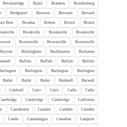
Breckenridge
Brazil
Brandon
Brandenburg
t
Bridgeport
Brewton
Brewster
Brevard
ken Bow
Broadus
Britton
Bristol
Bristol
rookville
Brookville
Brooksville
Brooksville
nwood
Brownsville
Brownsville
Brownsville
Bucyrus
Buckingham
Buckhannon
Buchanan
unnell
Buffalo
Buffalo
Buffalo
Buffalo
Burlington
Burlington
Burlington
Burlington
Butler
Butler
Butler
Bushnell
Burwell
l
Caldwell
Cairo
Cairo
Cadiz
Cadiz
Cambridge
Cambridge
Cambridge
California
n
Camdenton
Camden
Camden
Camden
Cando
Canandaigua
Canadian
Campton