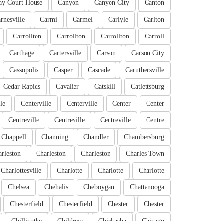
ay Court House
Canyon
Canyon City
Canton
rnesville
Carmi
Carmel
Carlyle
Carlton
Carrollton
Carrollton
Carrollton
Carroll
Carthage
Cartersville
Carson
Carson City
Cassopolis
Casper
Cascade
Caruthersville
Cedar Rapids
Cavalier
Catskill
Catlettsburg
le
Centerville
Centerville
Center
Center
Centreville
Centreville
Centreville
Centre
Chappell
Channing
Chandler
Chambersburg
rleston
Charleston
Charleston
Charles Town
Charlottesville
Charlotte
Charlotte
Charlotte
Chelsea
Chehalis
Cheboygan
Chattanooga
Chesterfield
Chesterfield
Chester
Chester
Chillicothe
Childress
Chickasha
Chicago