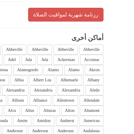
رزنامة شهرية لمواقيت الصلاة
أماكن أخرى
Abbeville
Abbeville
Abbeville
Abbeville
Adel
Ada
Ada
Ackerman
Accomac
mosa
Alamogordo
Alamo
Alamo
Akron
ion
Albia
Albert Lea
Albemarle
Albany
Alexandria
Alexandria
Alexandria
Aledo
ma
Allison
Alliance
Allentown
Allendale
Alva
Altus
Alturas
Alton
Altamont
onda
Amite
Amidon
Amherst
Americus
Anderson
Anderson
Anderson
Andalusia