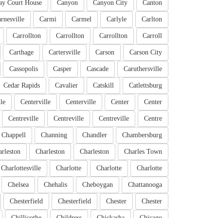
ay Court House
Canyon
Canyon City
Canton
rnesville
Carmi
Carmel
Carlyle
Carlton
Carrollton
Carrollton
Carrollton
Carroll
Carthage
Cartersville
Carson
Carson City
Cassopolis
Casper
Cascade
Caruthersville
Cedar Rapids
Cavalier
Catskill
Catlettsburg
le
Centerville
Centerville
Center
Center
Centreville
Centreville
Centreville
Centre
Chappell
Channing
Chandler
Chambersburg
rleston
Charleston
Charleston
Charles Town
Charlottesville
Charlotte
Charlotte
Charlotte
Chelsea
Chehalis
Cheboygan
Chattanooga
Chesterfield
Chesterfield
Chester
Chester
Chillicothe
Childress
Chickasha
Chicago