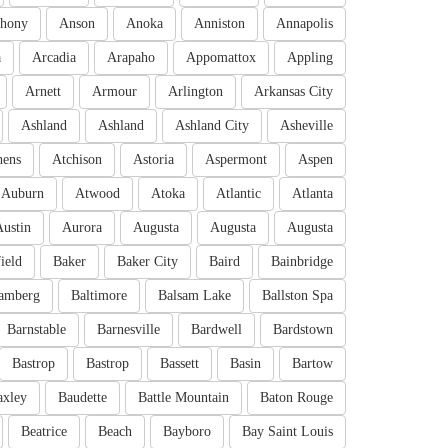
hony
Anson
Anoka
Anniston
Annapolis
a
Arcadia
Arapaho
Appomattox
Appling
Arnett
Armour
Arlington
Arkansas City
Ashland
Ashland
Ashland City
Asheville
hens
Atchison
Astoria
Aspermont
Aspen
Auburn
Atwood
Atoka
Atlantic
Atlanta
Austin
Aurora
Augusta
Augusta
Augusta
ield
Baker
Baker City
Baird
Bainbridge
amberg
Baltimore
Balsam Lake
Ballston Spa
Barnstable
Barnesville
Bardwell
Bardstown
Bastrop
Bastrop
Bassett
Basin
Bartow
axley
Baudette
Battle Mountain
Baton Rouge
Beatrice
Beach
Bayboro
Bay Saint Louis