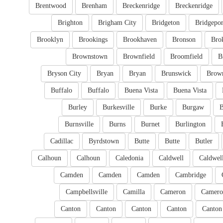
Brentwood
Brenham
Breckenridge
Breckenridge
Brighton
Brigham City
Bridgeton
Bridgepor
Brooklyn
Brookings
Brookhaven
Bronson
Bro
Brownstown
Brownfield
Broomfield
B
Bryson City
Bryan
Bryan
Brunswick
Brow
Buffalo
Buffalo
Buena Vista
Buena Vista
Burley
Burkesville
Burke
Burgaw
B
Burnsville
Burns
Burnet
Burlington
Cadillac
Byrdstown
Butte
Butte
Butler
Calhoun
Calhoun
Caledonia
Caldwell
Caldwel
Camden
Camden
Camden
Cambridge
Campbellsville
Camilla
Cameron
Camero
Canton
Canton
Canton
Canton
Canton