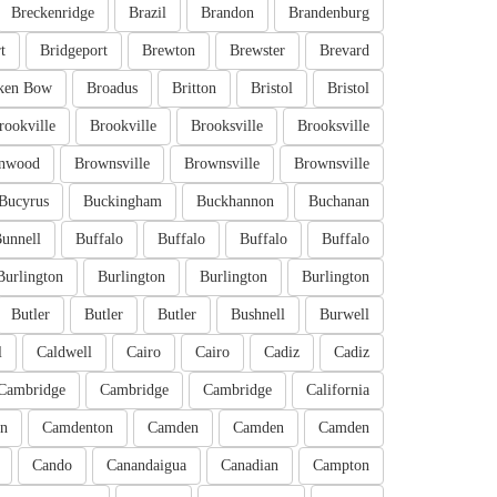
Breckenridge
Brazil
Brandon
Brandenburg
t
Bridgeport
Brewton
Brewster
Brevard
ken Bow
Broadus
Britton
Bristol
Bristol
rookville
Brookville
Brooksville
Brooksville
nwood
Brownsville
Brownsville
Brownsville
Bucyrus
Buckingham
Buckhannon
Buchanan
unnell
Buffalo
Buffalo
Buffalo
Buffalo
Burlington
Burlington
Burlington
Burlington
Butler
Butler
Butler
Bushnell
Burwell
l
Caldwell
Cairo
Cairo
Cadiz
Cadiz
Cambridge
Cambridge
Cambridge
California
n
Camdenton
Camden
Camden
Camden
Cando
Canandaigua
Canadian
Campton