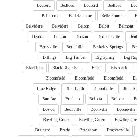
Bedford
Bedford
Bedford
Bedford
Bec
Bellefonte
Bellefontaine
Belle Fourche
B
Belvidere
Belvidere
Belton
Beloit
Belmont
Benton
Benton
Benson
Bennettsville
Ben
Berryville
Bernalillo
Berkeley Springs
Be
Billings
Big Timber
Big Spring
Big Ra
Blackfoot
Black River Falls
Bison
Bismarck
Bloomfield
Bloomfield
Bloomfield
Bl
Blue Ridge
Blue Earth
Blountville
Blounts
Bonifay
Bonham
Bolivia
Bolivar
B
Boston
Boonville
Boonville
Booneville
Bowling Green
Bowling Green
Bowling Gre
Brainerd
Brady
Bradenton
Brackettville