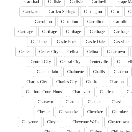
Carlsbad
Carlisle
Carlisle
Carlinville
Cape M
Carrizozo
Carrizo Springs
Carrington
Caro
Ca
Carrollton
Carrollton
Carrollton
Carrollton
Carthage
Carthage
Carthage
Carthage
Carthage
Cathlamet
Castle Rock
Castle Dale
Cassville
Center
Center City
Celina
Celina
Cedartown
Central City
Central City
Centerville
Centervil
Chamberlain
Chalmette
Challis
Chadron
Charles City
Charles City
Chariton
Chardon
Charlotte Court House
Charlevoix
Charleston
Cha
Chatsworth
Chatom
Chatham
Chaska
Chester
Chesapeake
Cherokee
Cherokee
Cheyenne
Cheyenne
Cheyenne Wells
Chestertown
Chipley
Chinook
Chilton
Chillicothe