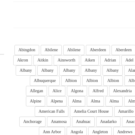
Abingdon
Abilene
Abilene
Aberdeen
Aberdeen
Akron
Aitkin
Ainsworth
Aiken
Adrian
Adel
Albany
Albany
Albany
Albany
Albany
Ala
Albuquerque
Albion
Albion
Albion
Alb
Allegan
Alice
Algona
Alfred
Alexandria
Alpine
Alpena
Alma
Alma
Alma
Al
American Falls
Amelia Court House
Amarillo
Anchorage
Anamosa
Anahuac
Anadarko
Anac
Ann Arbor
Angola
Angleton
Andrews