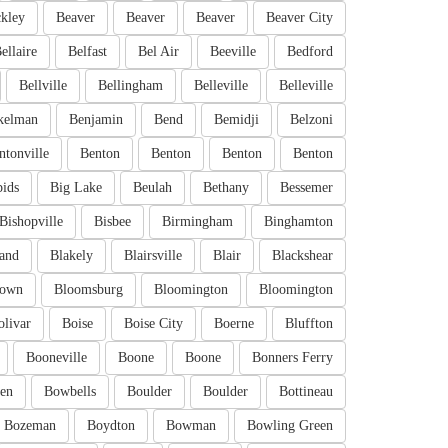
kley
Beaver
Beaver
Beaver
Beaver City
ellaire
Belfast
Bel Air
Beeville
Bedford
Bellville
Bellingham
Belleville
Belleville
kelman
Benjamin
Bend
Bemidji
Belzoni
ntonville
Benton
Benton
Benton
Benton
pids
Big Lake
Beulah
Bethany
Bessemer
Bishopville
Bisbee
Birmingham
Binghamton
and
Blakely
Blairsville
Blair
Blackshear
town
Bloomsburg
Bloomington
Bloomington
olivar
Boise
Boise City
Boerne
Bluffton
Booneville
Boone
Boone
Bonners Ferry
en
Bowbells
Boulder
Boulder
Bottineau
Bozeman
Boydton
Bowman
Bowling Green