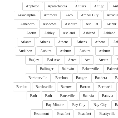
Appleton
Apalachicola
Antlers
Antigo
Ant
Arkadelphia
Ardmore
Arco
Archer City
Arcadi
Asheboro
Ashdown
Ashburn
Ash Flat
Arthur
Asotin
Ashley
Ashland
Ashland
Ashland
Atlanta
Athens
Athens
Athens
Athens
At
Audubon
Auburn
Auburn
Auburn
Auburn
Bagley
Bad Axe
Aztec
Ava
Austin
Ballinger
Baldwin
Bakersville
Bakersf
Barbourville
Baraboo
Bangor
Bandera
B
Bartlett
Bartlesville
Barrow
Barron
Barnwell
Bath
Bath
Batesville
Batavia
Batavia
Bay Minette
Bay City
Bay City
B
Beaumont
Beaufort
Beaufort
Beattyville