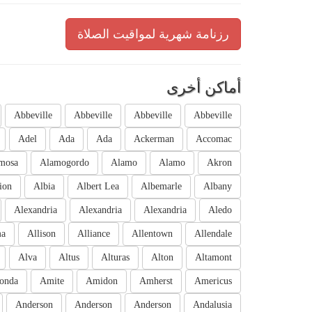
رزنامة شهرية لمواقيت الصلاة
أماكن أخرى
Abbeville
Abbeville
Abbeville
Abbeville
Adel
Ada
Ada
Ackerman
Accomac
mosa
Alamogordo
Alamo
Alamo
Akron
ion
Albia
Albert Lea
Albemarle
Albany
Alexandria
Alexandria
Alexandria
Aledo
ma
Allison
Alliance
Allentown
Allendale
Alva
Altus
Alturas
Alton
Altamont
onda
Amite
Amidon
Amherst
Americus
Anderson
Anderson
Anderson
Andalusia