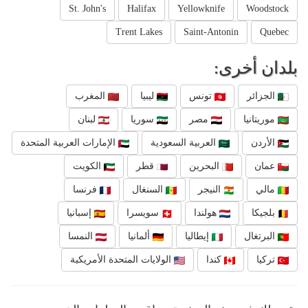
St. John's
Halifax
Yellowknife
Woodstock
Trent Lakes
Saint-Antonin
Quebec
بلدان أخرى:
الجزائر
تونس
ليبيا
المغرب
موريتانيا
مصر
سوريا
لبنان
الأردن
العربية السعودية
الإمارات العربية المتحدة
عمان
البحرين
قطر
الكويت
مالي
النيجر
السنغال
فرنسا
بلجيكا
هولندا
سويسرا
إسبانيا
البرتغال
إيطاليا
ألمانيا
النمسا
تركيا
كندا
الولايات المتحدة الأمريكية