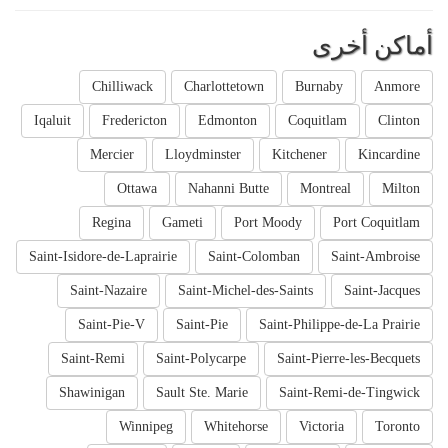
أماكن أخرى
Chilliwack
Charlottetown
Burnaby
Anmore
Iqaluit
Fredericton
Edmonton
Coquitlam
Clinton
Mercier
Lloydminster
Kitchener
Kincardine
Ottawa
Nahanni Butte
Montreal
Milton
Regina
Gameti
Port Moody
Port Coquitlam
Saint-Isidore-de-Laprairie
Saint-Colomban
Saint-Ambroise
Saint-Nazaire
Saint-Michel-des-Saints
Saint-Jacques
Saint-Pie-V
Saint-Pie
Saint-Philippe-de-La Prairie
Saint-Remi
Saint-Polycarpe
Saint-Pierre-les-Becquets
Shawinigan
Sault Ste. Marie
Saint-Remi-de-Tingwick
Winnipeg
Whitehorse
Victoria
Toronto