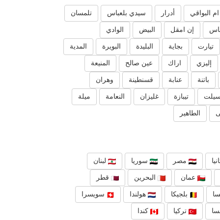
ام البواقي
أدرار
سيدي بلعباس
تلمسان
ناس
إن امقل
البيض
الوادي
تيارت
بجاية
البليدة
البويرة
المدية
إليزي
اراك
عين صالح
المنيعة
باتنة
عنابة
قسنطينة
وهران
سيلت
تيبازة
غليزان
النعامة
ميلة
ى
الطاهير
نيا
مصر
سوريا
لبنان
عمان
البحرين
قطر
ا
بلجيكا
هولندا
سويسرا
سا
تركيا
كندا