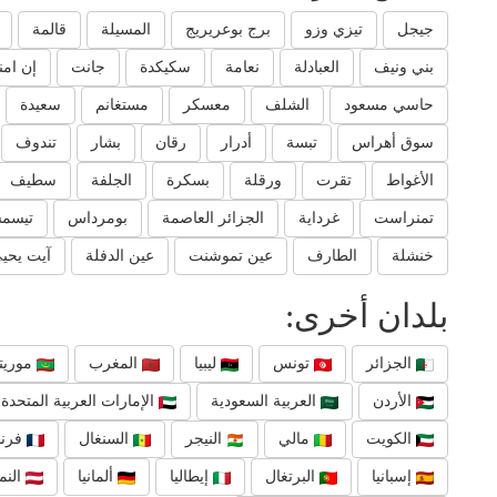
جيجل
تيزي وزو
برج بوعريريج
المسيلة
قالمة
بني ونيف
العبادلة
نعامة
سكيكدة
جانت
إن ام
حاسي مسعود
الشلف
معسكر
مستغانم
سعيدة
سوق أهراس
تبسة
أدرار
رقان
بشار
تندوف
الأغواط
تقرت
ورقلة
بسكرة
الجلفة
سطيف
تمنراست
غرداية
الجزائر العاصمة
بومرداس
تيسم
خنشلة
الطارف
عين تموشنت
عين الدفلة
آيت يحي
بلدان أخرى:
الجزائر
تونس
ليبيا
المغرب
موريتا
الأردن
العربية السعودية
الإمارات العربية المتحدة
الكويت
مالي
النيجر
السنغال
فرنس
إسبانيا
البرتغال
إيطاليا
ألمانيا
النم