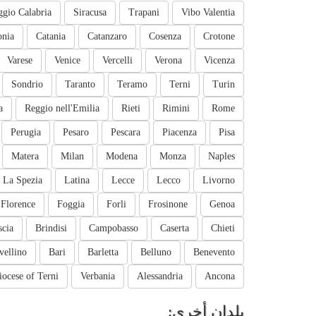
ggio Calabria
Siracusa
Trapani
Vibo Valentia
onia
Catania
Catanzaro
Cosenza
Crotone
Varese
Venice
Vercelli
Verona
Vicenza
Sondrio
Taranto
Teramo
Terni
Turin
a
Reggio nell'Emilia
Rieti
Rimini
Rome
Perugia
Pesaro
Pescara
Piacenza
Pisa
Matera
Milan
Modena
Monza
Naples
La Spezia
Latina
Lecce
Lecco
Livorno
Florence
Foggia
Forli
Frosinone
Genoa
scia
Brindisi
Campobasso
Caserta
Chieti
vellino
Bari
Barletta
Belluno
Benevento
iocese of Terni
Verbania
Alessandria
Ancona
بلدان أخرى: