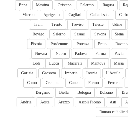
Enna
Messina
Oristano
Palermo
Ragusa
Re
Viterbo
Agrigento
Cagliari
Caltanissetta
Carb
Trani
Trento
Treviso
Trieste
Udine
Rovigo
Salerno
Sassari
Savona
Siena
Pistoia
Pordenone
Potenza
Prato
Ravenn
Novara
Nuoro
Padova
Parma
Pavia
Lodi
Lucca
Macerata
Mantova
Massa
Gorizia
Grosseto
Imperia
Isernia
L'Aquila
Como
Cremona
Cuneo
Fermo
Ferrara
Bergamo
Biella
Bologna
Bolzano
Bre
Andria
Aosta
Arezzo
Ascoli Piceno
Asti
A
Roman catholic d