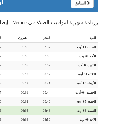
أو
السابق
رزنامة شهرية لمواقيت الصلاة في Venice - إيطاليا
اليوم
الفجر
الشروق
ا
السبت 01 أوت
03:32
05:55
7
الأحد 02 أوت
03:35
05:56
7
الاثنين 03 أوت
03:37
05:57
7
الثلاثاء 04 أوت
03:39
05:58
7
الأربعاء 05 أوت
03:41
05:59
7
الخميس 06 أوت
03:44
06:01
7
الجمعة 07 أوت
03:46
06:02
6
السبت 08 أوت
03:48
06:03
6
الأحد 09 أوت
03:50
06:04
6