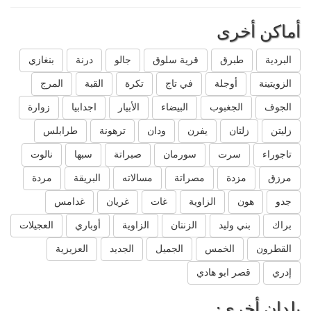
أماكن أخرى
البردية
طبرق
قرية سلوق
جالو
درنة
بنغازي
الزويتينة
أوجلة
في تاج
تكرة
القبة
المرج
الجوف
الجغبوب
البيضاء
الأبيار
اجدابيا
زوارة
زليتن
زلتان
يفرن
ودان
ترهونة
طرابلس
تاجوراء
سرت
سورمان
صبراتة
سبها
نالوت
مرزق
مزدة
مصراتة
مسالاته
البريقة
مردة
جدو
هون
الزاوية
غات
غريان
غدامس
براك
بني وليد
الزنتان
الزاوية
أوباري
العجيلات
القطرون
الخمس
الجميل
الجديد
العزيزية
إدري
قصر ابو هادي
بلدان أخرى: