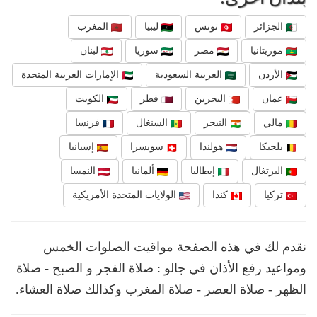
الجزائر
تونس
ليبيا
المغرب
موريتانيا
مصر
سوريا
لبنان
الأردن
العربية السعودية
الإمارات العربية المتحدة
عمان
البحرين
قطر
الكويت
مالي
النيجر
السنغال
فرنسا
بلجيكا
هولندا
سويسرا
إسبانيا
البرتغال
إيطاليا
ألمانيا
النمسا
تركيا
كندا
الولايات المتحدة الأمريكية
نقدم لك في هذه الصفحة مواقيت الصلوات الخمس
ومواعيد رفع الأذان في جالو : صلاة الفجر و الصبح - صلاة
الظهر - صلاة العصر - صلاة المغرب وكذالك صلاة العشاء.