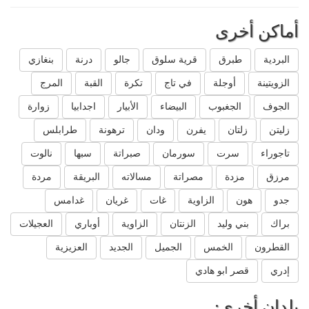
أماكن أخرى
البردية
طبرق
قرية سلوق
جالو
درنة
بنغازي
الزويتينة
أوجلة
في تاج
تكرة
القبة
المرج
الجوف
الجغبوب
البيضاء
الأبيار
اجدابيا
زوارة
زليتن
زلتان
يفرن
ودان
ترهونة
طرابلس
تاجوراء
سرت
سورمان
صبراتة
سبها
نالوت
مرزق
مزدة
مصراتة
مسالاته
البريقة
مردة
جدو
هون
الزاوية
غات
غريان
غدامس
براك
بني وليد
الزنتان
الزاوية
أوباري
العجيلات
القطرون
الخمس
الجميل
الجديد
العزيزية
إدري
قصر ابو هادي
بلدان أخرى: