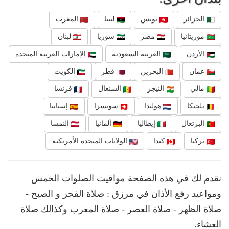
الجزائر
تونس
ليبيا
المغرب
موريتانيا
مصر
سوريا
لبنان
الأردن
العربية السعودية
الإمارات العربية المتحدة
عمان
البحرين
قطر
الكويت
مالي
النيجر
السنغال
فرنسا
بلجيكا
هولندا
سويسرا
إسبانيا
البرتغال
إيطاليا
ألمانيا
النمسا
تركيا
كندا
الولايات المتحدة الأمريكية
نقدم لك في هذه الصفحة مواقيت الصلوات الخمس
ومواعيد رفع الأذان في مرزق : صلاة الفجر و الصبح -
صلاة الظهر - صلاة العصر - صلاة المغرب وكذالك صلاة
العشاء.