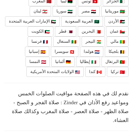
الجزائر
تونس
ليبيا
المغرب
موريتانيا
مصر
سوريا
لبنان
الأردن
العربية السعودية
الإمارات العربية المتحدة
عمان
البحرين
قطر
الكويت
مالي
النيجر
السنغال
فرنسا
بلجيكا
هولندا
سويسرا
إسبانيا
البرتغال
إيطاليا
ألمانيا
النمسا
تركيا
كندا
الولايات المتحدة الأمريكية
نقدم لك في هذه الصفحة مواقيت الصلوات الخمس
ومواعيد رفع الأذان في Zinder : صلاة الفجر و الصبح -
صلاة الظهر - صلاة العصر - صلاة المغرب وكذالك صلاة
العشاء.