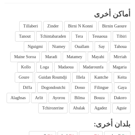
أماكن أخرى
Tillaberi
Zinder
Birni N Konni
Birnin Gaoure
Tanout
Tchintabaraden
Tera
Tessaoua
Tibiri
Nguigmi
Niamey
Ouallam
Say
Tahoua
Maine Soroa
Maradi
Matamey
Mayahi
Mirriah
Kollo
Loga
Madaoua
Madarounfa
Magaria
Goure
Guidan Roumdji
Illela
Kantche
Keita
Diffa
Dogondoutchi
Dosso
Filingue
Gaya
Alaghsas
Arlit
Ayorou
Bilma
Bouza
Dakoro
Tchirozerine
Abalak
Agadez
Aguie
بلدان أخرى: