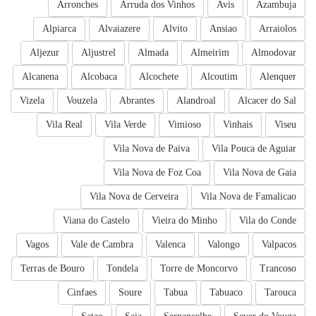
Arronches
Arruda dos Vinhos
Avis
Azambuja
Alpiarca
Alvaiazere
Alvito
Ansiao
Arraiolos
Aljezur
Aljustrel
Almada
Almeirim
Almodovar
Alcanena
Alcobaca
Alcochete
Alcoutim
Alenquer
Vizela
Vouzela
Abrantes
Alandroal
Alcacer do Sal
Vila Real
Vila Verde
Vimioso
Vinhais
Viseu
Vila Nova de Paiva
Vila Pouca de Aguiar
Vila Nova de Foz Coa
Vila Nova de Gaia
Vila Nova de Cerveira
Vila Nova de Famalicao
Viana do Castelo
Vieira do Minho
Vila do Conde
Vagos
Vale de Cambra
Valenca
Valongo
Valpacos
Terras de Bouro
Tondela
Torre de Moncorvo
Trancoso
Cinfaes
Soure
Tabua
Tabuaco
Tarouca