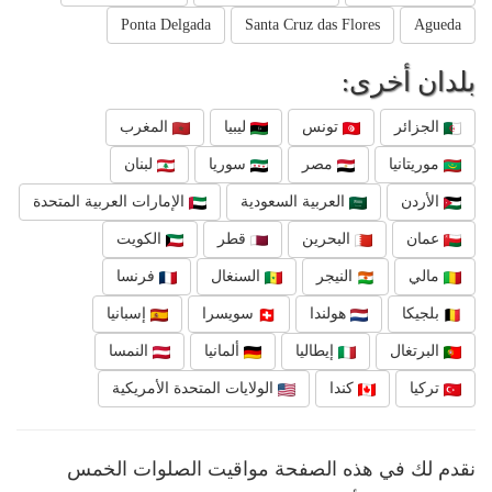
Ponta Delgada
Santa Cruz das Flores
Agueda
بلدان أخرى:
الجزائر
تونس
ليبيا
المغرب
موريتانيا
مصر
سوريا
لبنان
الأردن
العربية السعودية
الإمارات العربية المتحدة
عمان
البحرين
قطر
الكويت
مالي
النيجر
السنغال
فرنسا
بلجيكا
هولندا
سويسرا
إسبانيا
البرتغال
إيطاليا
ألمانيا
النمسا
تركيا
كندا
الولايات المتحدة الأمريكية
نقدم لك في هذه الصفحة مواقيت الصلوات الخمس