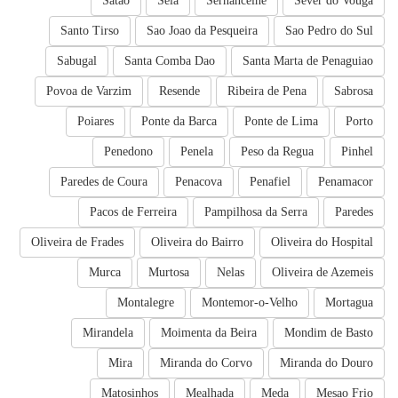
Satao
Seia
Sernancelhe
Sever do Vouga
Santo Tirso
Sao Joao da Pesqueira
Sao Pedro do Sul
Sabugal
Santa Comba Dao
Santa Marta de Penaguiao
Povoa de Varzim
Resende
Ribeira de Pena
Sabrosa
Poiares
Ponte da Barca
Ponte de Lima
Porto
Penedono
Penela
Peso da Regua
Pinhel
Paredes de Coura
Penacova
Penafiel
Penamacor
Pacos de Ferreira
Pampilhosa da Serra
Paredes
Oliveira de Frades
Oliveira do Bairro
Oliveira do Hospital
Murca
Murtosa
Nelas
Oliveira de Azemeis
Montalegre
Montemor-o-Velho
Mortagua
Mirandela
Moimenta da Beira
Mondim de Basto
Mira
Miranda do Corvo
Miranda do Douro
Matosinhos
Mealhada
Meda
Mesao Frio