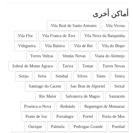
أماكن أخرى
Vila Real de Santo Antonio
Vila Vicosa
Vila Flor
Vila Franca de Xira
Vila Nova da Barquinha
Vidigueira
Vila Baleira
Vila de Rei
Vila do Bispo
Torres Vedras
Vendas Novas
Viana do Alentejo
Sobral de Monte Agraco
Tavira
Tomar
Torres Novas
Serpa
Serta
Setubal
Silves
Sines
Sintra
Santiago do Cacem
Sao Bras de Alportel
Seixal
Rio Maior
Salvaterra de Magos
Santarem
Proenca-a-Nova
Redondo
Reguengos de Monsaraz
Ponte de Sor
Portalegre
Portel
Porto de Mos
Ourique
Palmela
Pedrogao Grande
Pombal