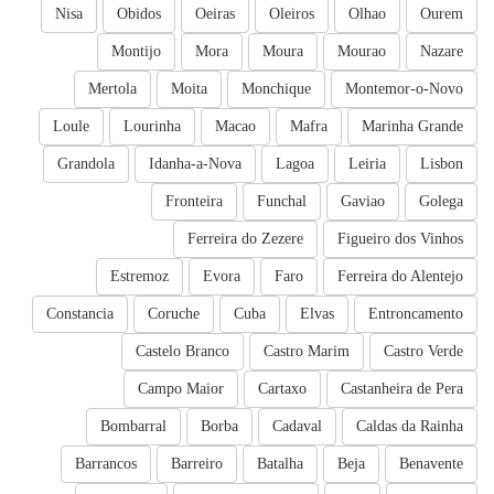
Nisa
Obidos
Oeiras
Oleiros
Olhao
Ourem
Montijo
Mora
Moura
Mourao
Nazare
Mertola
Moita
Monchique
Montemor-o-Novo
Loule
Lourinha
Macao
Mafra
Marinha Grande
Grandola
Idanha-a-Nova
Lagoa
Leiria
Lisbon
Fronteira
Funchal
Gaviao
Golega
Ferreira do Zezere
Figueiro dos Vinhos
Estremoz
Evora
Faro
Ferreira do Alentejo
Constancia
Coruche
Cuba
Elvas
Entroncamento
Castelo Branco
Castro Marim
Castro Verde
Campo Maior
Cartaxo
Castanheira de Pera
Bombarral
Borba
Cadaval
Caldas da Rainha
Barrancos
Barreiro
Batalha
Beja
Benavente