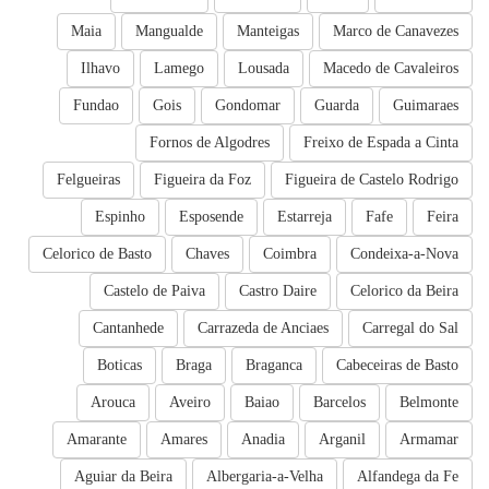
Maia
Mangualde
Manteigas
Marco de Canavezes
Ilhavo
Lamego
Lousada
Macedo de Cavaleiros
Fundao
Gois
Gondomar
Guarda
Guimaraes
Fornos de Algodres
Freixo de Espada a Cinta
Felgueiras
Figueira da Foz
Figueira de Castelo Rodrigo
Espinho
Esposende
Estarreja
Fafe
Feira
Celorico de Basto
Chaves
Coimbra
Condeixa-a-Nova
Castelo de Paiva
Castro Daire
Celorico da Beira
Cantanhede
Carrazeda de Anciaes
Carregal do Sal
Boticas
Braga
Braganca
Cabeceiras de Basto
Arouca
Aveiro
Baiao
Barcelos
Belmonte
Amarante
Amares
Anadia
Arganil
Armamar
Aguiar da Beira
Albergaria-a-Velha
Alfandega da Fe