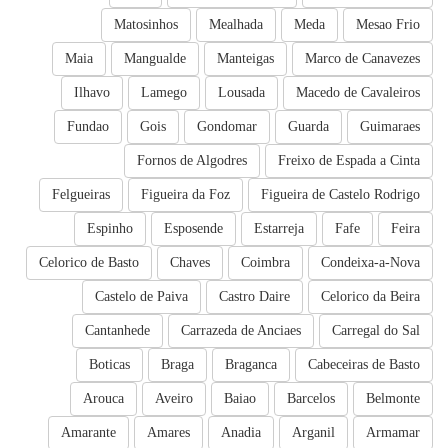
Matosinhos
Mealhada
Meda
Mesao Frio
Maia
Mangualde
Manteigas
Marco de Canavezes
Ilhavo
Lamego
Lousada
Macedo de Cavaleiros
Fundao
Gois
Gondomar
Guarda
Guimaraes
Fornos de Algodres
Freixo de Espada a Cinta
Felgueiras
Figueira da Foz
Figueira de Castelo Rodrigo
Espinho
Esposende
Estarreja
Fafe
Feira
Celorico de Basto
Chaves
Coimbra
Condeixa-a-Nova
Castelo de Paiva
Castro Daire
Celorico da Beira
Cantanhede
Carrazeda de Anciaes
Carregal do Sal
Boticas
Braga
Braganca
Cabeceiras de Basto
Arouca
Aveiro
Baiao
Barcelos
Belmonte
Amarante
Amares
Anadia
Arganil
Armamar