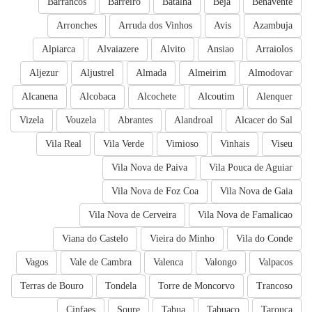
Barrancos
Barreiro
Batalha
Beja
Benavente
Arronches
Arruda dos Vinhos
Avis
Azambuja
Alpiarca
Alvaiazere
Alvito
Ansiao
Arraiolos
Aljezur
Aljustrel
Almada
Almeirim
Almodovar
Alcanena
Alcobaca
Alcochete
Alcoutim
Alenquer
Vizela
Vouzela
Abrantes
Alandroal
Alcacer do Sal
Vila Real
Vila Verde
Vimioso
Vinhais
Viseu
Vila Nova de Paiva
Vila Pouca de Aguiar
Vila Nova de Foz Coa
Vila Nova de Gaia
Vila Nova de Cerveira
Vila Nova de Famalicao
Viana do Castelo
Vieira do Minho
Vila do Conde
Vagos
Vale de Cambra
Valenca
Valongo
Valpacos
Terras de Bouro
Tondela
Torre de Moncorvo
Trancoso
Cinfaes
Soure
Tabua
Tabuaco
Tarouca