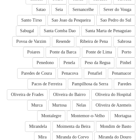
Satao
Seia
Sernancelhe
Sever do Vouga
Santo Tirso
Sao Joao da Pesqueira
Sao Pedro do Sul
Sabugal
Santa Comba Dao
Santa Marta de Penaguiao
Povoa de Varzim
Resende
Ribeira de Pena
Sabrosa
Poiares
Ponte da Barca
Ponte de Lima
Porto
Penedono
Penela
Peso da Regua
Pinhel
Paredes de Coura
Penacova
Penafiel
Penamacor
Pacos de Ferreira
Pampilhosa da Serra
Paredes
Oliveira de Frades
Oliveira do Bairro
Oliveira do Hospital
Murca
Murtosa
Nelas
Oliveira de Azemeis
Montalegre
Montemor-o-Velho
Mortagua
Mirandela
Moimenta da Beira
Mondim de Basto
Mira
Miranda do Corvo
Miranda do Douro