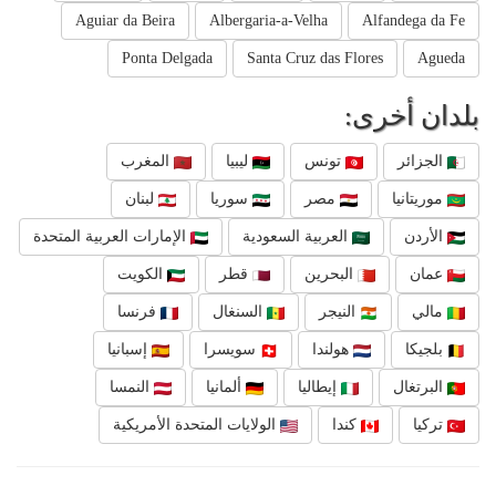
Aguiar da Beira
Albergaria-a-Velha
Alfandega da Fe
Ponta Delgada
Santa Cruz das Flores
Agueda
بلدان أخرى:
الجزائر
تونس
ليبيا
المغرب
موريتانيا
مصر
سوريا
لبنان
الأردن
العربية السعودية
الإمارات العربية المتحدة
عمان
البحرين
قطر
الكويت
مالي
النيجر
السنغال
فرنسا
بلجيكا
هولندا
سويسرا
إسبانيا
البرتغال
إيطاليا
ألمانيا
النمسا
تركيا
كندا
الولايات المتحدة الأمريكية