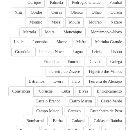
Ourique
Palmela
Pedrogao Grande
Pombal
Nisa
Obidos
Oeiras
Oleiros
Olhao
Ourem
Montijo
Mora
Moura
Mourao
Nazare
Mertola
Moita
Monchique
Montemor-o-Novo
Loule
Lourinha
Macao
Mafra
Marinha Grande
Grandola
Idanha-a-Nova
Lagoa
Leiria
Lisbon
Fronteira
Funchal
Gaviao
Golega
Ferreira do Zezere
Figueiro dos Vinhos
Estremoz
Evora
Faro
Ferreira do Alentejo
Constancia
Coruche
Cuba
Elvas
Entroncamento
Castelo Branco
Castro Marim
Castro Verde
Campo Maior
Cartaxo
Castanheira de Pera
Bombarral
Borba
Cadaval
Caldas da Rainha