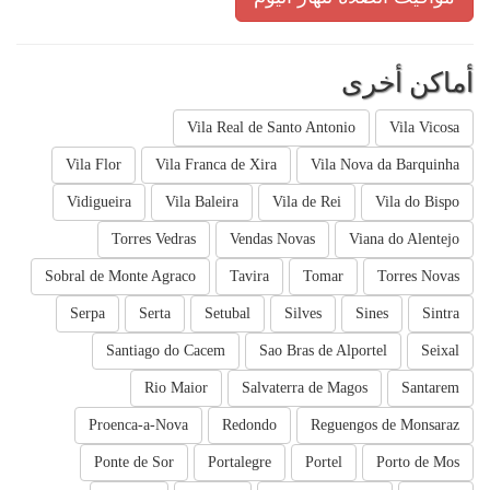
أماكن أخرى
Vila Real de Santo Antonio
Vila Vicosa
Vila Flor
Vila Franca de Xira
Vila Nova da Barquinha
Vidigueira
Vila Baleira
Vila de Rei
Vila do Bispo
Torres Vedras
Vendas Novas
Viana do Alentejo
Sobral de Monte Agraco
Tavira
Tomar
Torres Novas
Serpa
Serta
Setubal
Silves
Sines
Sintra
Santiago do Cacem
Sao Bras de Alportel
Seixal
Rio Maior
Salvaterra de Magos
Santarem
Proenca-a-Nova
Redondo
Reguengos de Monsaraz
Ponte de Sor
Portalegre
Portel
Porto de Mos