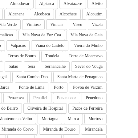
m
Almodovar
Alpiarca
Alvaiazere
Alvito
Alcanena
Alcobaca
Alcochete
Alcoutim
Vila Verde
Vimioso
Vinhais
Viseu
Vizela
malicao
Vila Nova de Foz Coa
Vila Nova de Gaia
o
Valpacos
Viana do Castelo
Vieira do Minho
Terras de Bouro
Tondela
Torre de Moncorvo
Satao
Seia
Sernancelhe
Sever do Vouga
ugal
Santa Comba Dao
Santa Marta de Penaguiao
Barca
Ponte de Lima
Porto
Povoa de Varzim
Penacova
Penafiel
Penamacor
Penedono
a do Bairro
Oliveira do Hospital
Pacos de Ferreira
Montemor-o-Velho
Mortagua
Murca
Murtosa
Miranda do Corvo
Miranda do Douro
Mirandela