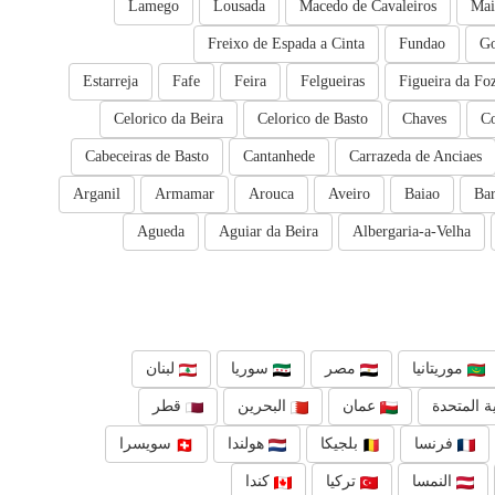
Lamego
Lousada
Macedo de Cavaleiros
Mai
Freixo de Espada a Cinta
Fundao
Go
Estarreja
Fafe
Feira
Felgueiras
Figueira da Fo
Celorico da Beira
Celorico de Basto
Chaves
C
Cabeceiras de Basto
Cantanhede
Carrazeda de Anciaes
Arganil
Armamar
Arouca
Aveiro
Baiao
Bar
Agueda
Aguiar da Beira
Albergaria-a-Velha
موريتانيا
مصر
سوريا
لبنان
ة المتحدة
عمان
البحرين
قطر
فرنسا
بلجيكا
هولندا
سويسرا
النمسا
تركيا
كندا