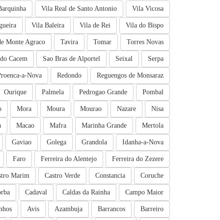
Barquinha
Vila Real de Santo Antonio
Vila Vicosa
gueira
Vila Baleira
Vila de Rei
Vila do Bispo
de Monte Agraco
Tavira
Tomar
Torres Novas
 do Cacem
Sao Bras de Alportel
Seixal
Serpa
Proenca-a-Nova
Redondo
Reguengos de Monsaraz
Ourique
Palmela
Pedrogao Grande
Pombal
o
Mora
Moura
Mourao
Nazare
Nisa
a
Macao
Mafra
Marinha Grande
Mertola
Gaviao
Golega
Grandola
Idanha-a-Nova
Faro
Ferreira do Alentejo
Ferreira do Zezere
stro Marim
Castro Verde
Constancia
Coruche
rba
Cadaval
Caldas da Rainha
Campo Maior
nhos
Avis
Azambuja
Barrancos
Barreiro