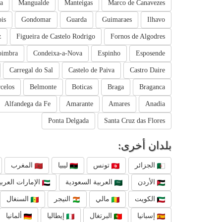
a
Mangualde
Manteigas
Marco de Canavezes
is
Gondomar
Guarda
Guimaraes
Ilhavo
z
Figueira de Castelo Rodrigo
Fornos de Algodres
oimbra
Condeixa-a-Nova
Espinho
Esposende
Carregal do Sal
Castelo de Paiva
Castro Daire
celos
Belmonte
Boticas
Braga
Braganca
Alfandega da Fe
Amarante
Amares
Anadia
Ponta Delgada
Santa Cruz das Flores
بلدان أخرى:
الجزائر
تونس
ليبيا
المغرب
الأردن
العربية السعودية
الإمارات العربي
الكويت
مالي
النيجر
السنغال
إسبانيا
البرتغال
إيطاليا
ألمانيا