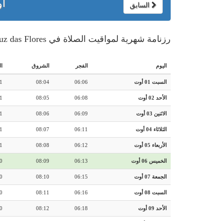
أو
السابق
رزنامة شهرية لمواقيت الصلاة في Santa Cruz das Flores - البرتغال
اليوم
الفجر
الشروق
ا
السبت 01 أوت
06:06
08:04
1
الأحد 02 أوت
06:08
08:05
1
الاثنين 03 أوت
06:09
08:06
1
الثلاثاء 04 أوت
06:11
08:07
1
الأربعاء 05 أوت
06:12
08:08
1
الخميس 06 أوت
06:13
08:09
0
الجمعة 07 أوت
06:15
08:10
0
السبت 08 أوت
06:16
08:11
0
الأحد 09 أوت
06:18
08:12
0