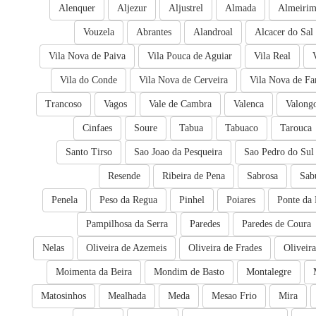
Alenquer
Aljezur
Aljustrel
Almada
Almeiri
Vouzela
Abrantes
Alandroal
Alcacer do Sal
Vila Nova de Paiva
Vila Pouca de Aguiar
Vila Real
Vila do Conde
Vila Nova de Cerveira
Vila Nova de Fa
Trancoso
Vagos
Vale de Cambra
Valenca
Valong
Cinfaes
Soure
Tabua
Tabuaco
Tarouca
Santo Tirso
Sao Joao da Pesqueira
Sao Pedro do Sul
Resende
Ribeira de Pena
Sabrosa
Sab
Penela
Peso da Regua
Pinhel
Poiares
Ponte da 
Pampilhosa da Serra
Paredes
Paredes de Coura
Nelas
Oliveira de Azemeis
Oliveira de Frades
Oliveir
Moimenta da Beira
Mondim de Basto
Montalegre
Matosinhos
Mealhada
Meda
Mesao Frio
Mira