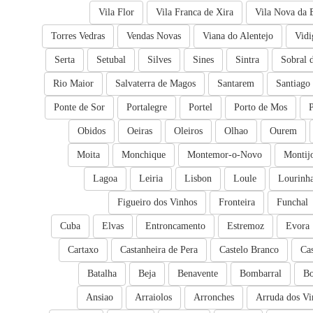
Vila Flor
Vila Franca de Xira
Vila Nova da 
Torres Vedras
Vendas Novas
Viana do Alentejo
Vidi
Serta
Setubal
Silves
Sines
Sintra
Sobral 
Rio Maior
Salvaterra de Magos
Santarem
Santiago
Ponte de Sor
Portalegre
Portel
Porto de Mos
Obidos
Oeiras
Oleiros
Olhao
Ourem
Moita
Monchique
Montemor-o-Novo
Montij
Lagoa
Leiria
Lisbon
Loule
Lourinh
Figueiro dos Vinhos
Fronteira
Funchal
Cuba
Elvas
Entroncamento
Estremoz
Evora
Cartaxo
Castanheira de Pera
Castelo Branco
Ca
Batalha
Beja
Benavente
Bombarral
Bo
Ansiao
Arraiolos
Arronches
Arruda dos Vi