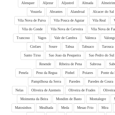
Alenquer
Aljezur
Aljustrel
Almada
Almeiri
Vouzela
Abrantes
Alandroal
Alcacer do Sal
Vila Nova de Paiva
Vila Pouca de Aguiar
Vila Real
Vila do Conde
Vila Nova de Cerveira
Vila Nova de Fa
Trancoso
Vagos
Vale de Cambra
Valenca
Valong
Cinfaes
Soure
Tabua
Tabuaco
Tarouca
Santo Tirso
Sao Joao da Pesqueira
Sao Pedro do Sul
Resende
Ribeira de Pena
Sabrosa
Sab
Penela
Peso da Regua
Pinhel
Poiares
Ponte da 
Pampilhosa da Serra
Paredes
Paredes de Coura
Nelas
Oliveira de Azemeis
Oliveira de Frades
Oliveir
Moimenta da Beira
Mondim de Basto
Montalegre
Matosinhos
Mealhada
Meda
Mesao Frio
Mira