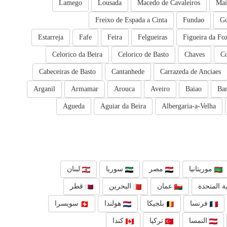
Lamego
Lousada
Macedo de Cavaleiros
Mai
Freixo de Espada a Cinta
Fundao
Go
Estarreja
Fafe
Feira
Felgueiras
Figueira da Fo
Celorico da Beira
Celorico de Basto
Chaves
C
Cabeceiras de Basto
Cantanhede
Carrazeda de Anciaes
Arganil
Armamar
Arouca
Aveiro
Baiao
Bar
Agueda
Aguiar da Beira
Albergaria-a-Velha
موريتانيا
مصر
سوريا
لبنان
ة المتحدة
عمان
البحرين
قطر
فرنسا
بلجيكا
هولندا
سويسرا
النمسا
تركيا
كندا