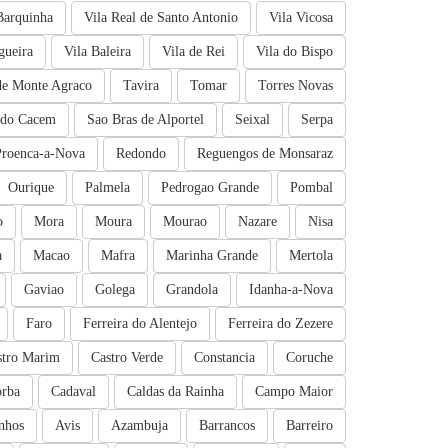
Barquinha
Vila Real de Santo Antonio
Vila Vicosa
gueira
Vila Baleira
Vila de Rei
Vila do Bispo
de Monte Agraco
Tavira
Tomar
Torres Novas
 do Cacem
Sao Bras de Alportel
Seixal
Serpa
Proenca-a-Nova
Redondo
Reguengos de Monsaraz
Ourique
Palmela
Pedrogao Grande
Pombal
o
Mora
Moura
Mourao
Nazare
Nisa
a
Macao
Mafra
Marinha Grande
Mertola
Gaviao
Golega
Grandola
Idanha-a-Nova
Faro
Ferreira do Alentejo
Ferreira do Zezere
stro Marim
Castro Verde
Constancia
Coruche
rba
Cadaval
Caldas da Rainha
Campo Maior
nhos
Avis
Azambuja
Barrancos
Barreiro