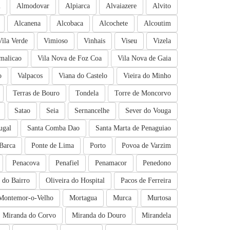
m
Almodovar
Alpiarca
Alvaiazere
Alvito
Alcanena
Alcobaca
Alcochete
Alcoutim
Vila Verde
Vimioso
Vinhais
Viseu
Vizela
malicao
Vila Nova de Foz Coa
Vila Nova de Gaia
o
Valpacos
Viana do Castelo
Vieira do Minho
Terras de Bouro
Tondela
Torre de Moncorvo
Satao
Seia
Sernancelhe
Sever do Vouga
ugal
Santa Comba Dao
Santa Marta de Penaguiao
Barca
Ponte de Lima
Porto
Povoa de Varzim
Penacova
Penafiel
Penamacor
Penedono
a do Bairro
Oliveira do Hospital
Pacos de Ferreira
Montemor-o-Velho
Mortagua
Murca
Murtosa
Miranda do Corvo
Miranda do Douro
Mirandela