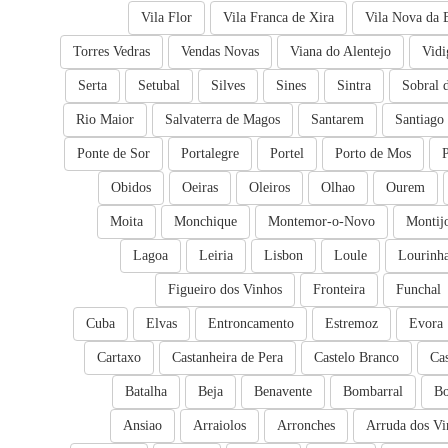
Vila Flor
Vila Franca de Xira
Vila Nova da 
Torres Vedras
Vendas Novas
Viana do Alentejo
Vidi
Serta
Setubal
Silves
Sines
Sintra
Sobral 
Rio Maior
Salvaterra de Magos
Santarem
Santiago
Ponte de Sor
Portalegre
Portel
Porto de Mos
Obidos
Oeiras
Oleiros
Olhao
Ourem
Moita
Monchique
Montemor-o-Novo
Montij
Lagoa
Leiria
Lisbon
Loule
Lourinh
Figueiro dos Vinhos
Fronteira
Funchal
Cuba
Elvas
Entroncamento
Estremoz
Evora
Cartaxo
Castanheira de Pera
Castelo Branco
Ca
Batalha
Beja
Benavente
Bombarral
Bo
Ansiao
Arraiolos
Arronches
Arruda dos Vi