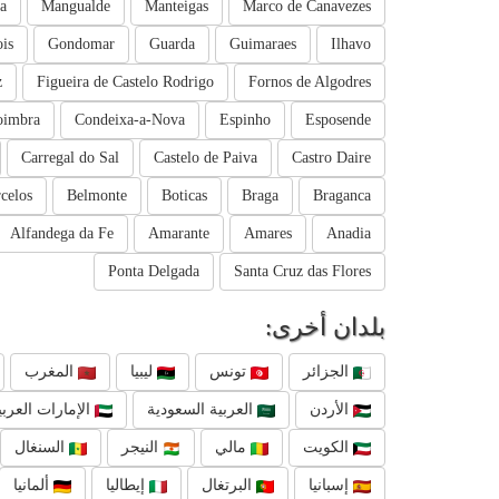
a
Mangualde
Manteigas
Marco de Canavezes
is
Gondomar
Guarda
Guimaraes
Ilhavo
z
Figueira de Castelo Rodrigo
Fornos de Algodres
oimbra
Condeixa-a-Nova
Espinho
Esposende
Carregal do Sal
Castelo de Paiva
Castro Daire
celos
Belmonte
Boticas
Braga
Braganca
Alfandega da Fe
Amarante
Amares
Anadia
Ponta Delgada
Santa Cruz das Flores
بلدان أخرى:
الجزائر
تونس
ليبيا
المغرب
الأردن
العربية السعودية
الإمارات العربي
الكويت
مالي
النيجر
السنغال
إسبانيا
البرتغال
إيطاليا
ألمانيا