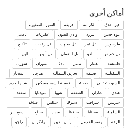
أماكن أخرى
عين حلاق
الكرامة
عريقة
السورة الصغيرة
موه حسن
يبرود
وادي العيون
عقيربات
تاسيل
طرطوس
تل تمر
تل سلهب
تل رفعت
تلكلخ
تل حميس
تالدو
تل الضمان
تل أبيض
تالين
طلبيسة
تفتناز
تدمر
تادف
سوران
سوران
السقيلبية
صلنفة
سرين الشمالية
صرغايا
سنجار
الشيوخ تحتاني
قصبة
فضيلة الشيخ مسكين
شيخ الحديد
شذى
شاران
الشققة
شهبا
صيدنايا
سععد
سرمين
سراقب
سلوك
سلقين
صلخد
السلمية
صحنايا
صافيتا
سداد
صباح
السبع بيار
الرقة
رسم الحرمل
رأس العين
رانكوس
راجو