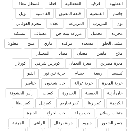
القطيبية
قرقينا
القحطانية
قطنا
قسطل معاف
جاسم
القمصية
قلعة المضيق
القادسية
نوبل
نوى
المزيرب
المزيرعة
الجلاء
محرم الفوقاني
محردة
محمبل
مزرعة بيت جن
مصياف
مسكنة
مشتى الحلو
مسعده
مركدة
ماري
منبج
معلولا
ملاح
ماهين
معدان
مضايا
المعبتلي
معرة مصرين
معرة النعمان
كويرس شرقي
كورناز
كينسيبا
ربيعة
خشام
خربة تين نور
القبو
خربة المعزة
خربة غزالة
خان شيخون
خناصر
خان أرنبة
الخفصة
الغندورة
كساب
رأس الخشوفة
الكريمة
كفر زيتا
كفر تخاريم
كفرنبل
كفر بطنا
جنينات رسلان
جب رملة
جب الجراح
الجيزة
جسر الشغور
جيرود
جوبة برغال
الراعي
الجرنية