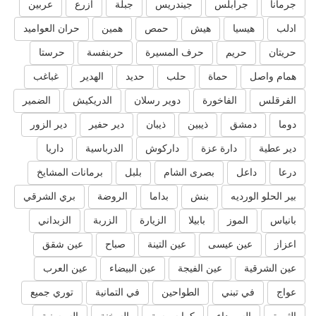
جرمانا
جرابلس
جيندريس
جبلة
ازرع
عربين
ادلب
هيسيا
هيش
حمص
همين
حران العواميد
حريتان
حريم
حرف المسيرة
حربنفسة
حرستا
همام واصل
حماة
حلب
حديد
الهدير
غباغب
الفرقلس
الفاخورة
دوير رسلان
الدريكيش
الضمير
دوما
دمشق
ذيبين
ذيبان
دير حفير
دير الزور
دير عطية
دارة عزة
داركوش
الدرباسية
داريا
درعا
داعل
بصرى الشام
بلبل
برمانات المشايخ
بير الحلو الورديه
بنش
بداما
الروضة
بري الشرقي
بانياس
الموز
بابيلا
الزيارة
الزربة
الزبداني
اعزاز
عين عيسى
عين التينة
صباح
عين شقق
عين الشرقية
عين الفيجة
عين البيضاء
عين العرب
عواج
في تبني
الطواحين
في التمانية
توري جميع