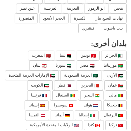
هجين
ابو الزهور
اليعربية
العريشة
عين نصر
نهايات السبع بيار
الكسرة
الحجر الأسود
المنصورة
بيت ياشوت
قينتيري
بلدان أخرى:
الجزائر
تونس
ليبيا
المغرب
موريتانيا
مصر
سوريا
لبنان
الأردن
العربية السعودية
الإمارات العربية المتحدة
عمان
البحرين
قطر
الكويت
مالي
النيجر
السنغال
فرنسا
بلجيكا
هولندا
سويسرا
إسبانيا
البرتغال
إيطاليا
ألمانيا
النمسا
تركيا
كندا
الولايات المتحدة الأمريكية