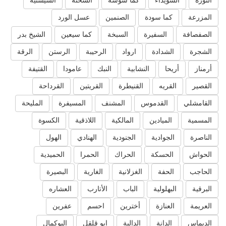
الثورة
السويداء
كما سوسة
السخنة
السيسنية
المزرعة
كما سودة
الصنمين
عسل الورد
الصفصافة
السفيرة
السبخة
كما سيعين
الشيخ بدر
الشجرة
الشدادة
ارواد
الرحيبة
الرستن
الرقة
أرمناز
أريحا
النشابية
النبك
عامودا
القتيفة
القصير
القريه
القنيطرة
القريتين
القرداحة
القامشلي
القدموس
المشنف
المسيفرة
المليحة
المسمية
الميادين
المالكية
اللاذقية
الكسوة
الناصرة
الجوادية
الجنودية
الهنادي
الهول
الحواش
الحسكة
الحراك
الحمرا
الحميدية
الحاجب
الحفة
الغزلانية
الغارية
البصيرة
البرقية
البهلولية
الباب
الأتارب
العشاره
العريمة
العنازة
أخترين
احسم
عفرين
الديماس
الدانة
الدالية
ابو قلقل
البوكمال