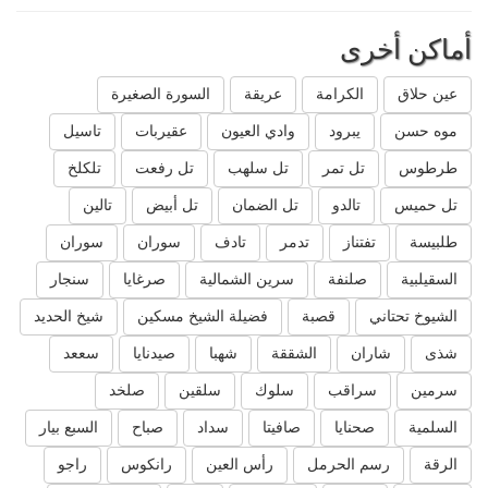
أماكن أخرى
عين حلاق
الكرامة
عريقة
السورة الصغيرة
موه حسن
يبرود
وادي العيون
عقيربات
تاسيل
طرطوس
تل تمر
تل سلهب
تل رفعت
تلكلخ
تل حميس
تالدو
تل الضمان
تل أبيض
تالين
طلبيسة
تفتناز
تدمر
تادف
سوران
سوران
السقيلبية
صلنفة
سرين الشمالية
صرغايا
سنجار
الشيوخ تحتاني
قصبة
فضيلة الشيخ مسكين
شيخ الحديد
شذى
شاران
الشققة
شهبا
صيدنايا
سععد
سرمين
سراقب
سلوك
سلقين
صلخد
السلمية
صحنايا
صافيتا
سداد
صباح
السبع بيار
الرقة
رسم الحرمل
رأس العين
رانكوس
راجو