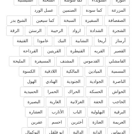
الثورة
السويداء
كما سوسة
السخنة
السيسنية
المزرعة
كما سودة
الصنمين
عسل الورد
الصفصافة
السفيرة
السبخة
كما سيعين
الشيخ بدر
الشجرة
الشدادة
ارواد
الرحيبة
الرستن
الرقة
أرمناز
أريحا
النشابية
النبك
عامودا
القتيفة
القصير
القريه
القنيطرة
القريتين
القرداحة
القامشلي
القدموس
المشنف
المسيفرة
المليحة
المسمية
الميادين
المالكية
اللاذقية
الكسوة
الناصرة
الجوادية
الجنودية
الهنادي
الهول
الحواش
الحسكة
الحراك
الحمرا
الحميدية
الحاجب
الحفة
الغزلانية
الغارية
البصيرة
البرقية
البهلولية
الباب
الأتارب
العشاره
العريمة
العنازة
أخترين
احسم
عفرين
الديماس
الدانة
الدالية
ابو قلقل
البوكمال