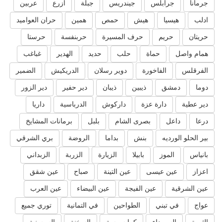
جرمانا
جرابلس
جيندريس
جبلة
ازرع
عربين
ادلب
هيسيا
هيش
حمص
همين
حران العواميد
حريتان
حريم
حرف المسيرة
حربنفسة
حرستا
همام واصل
حماة
حلب
حديد
الهدير
غباغب
الفرقلس
الفاخورة
دوير رسلان
الدريكيش
الضمير
دوما
دمشق
ذيبين
ذيبان
دير حفير
دير الزور
دير عطية
دارة عزة
داركوش
الدرباسية
داريا
درعا
داعل
بصرى الشام
بلبل
برمانات المشايخ
بير الحلو الورديه
بنش
بداما
الروضة
بري الشرقي
بانياس
الموز
بابيلا
الزيارة
الزربة
الزبداني
اعزاز
عين عيسى
عين التينة
صباح
عين شقق
عين الشرقية
عين الفيجة
عين البيضاء
عين العرب
عواج
في تبني
الطواحين
في التمانية
توري جميع