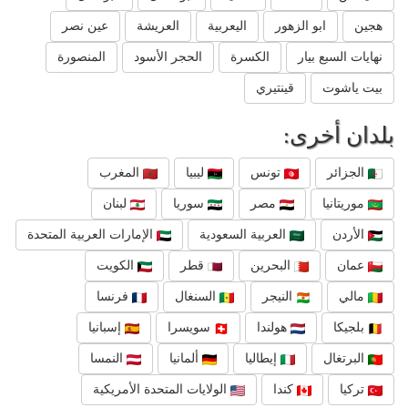
هجين
ابو الزهور
اليعربية
العريشة
عين نصر
نهايات السبع بيار
الكسرة
الحجر الأسود
المنصورة
بيت ياشوت
قينتيري
بلدان أخرى:
الجزائر
تونس
ليبيا
المغرب
موريتانيا
مصر
سوريا
لبنان
الأردن
العربية السعودية
الإمارات العربية المتحدة
عمان
البحرين
قطر
الكويت
مالي
النيجر
السنغال
فرنسا
بلجيكا
هولندا
سويسرا
إسبانيا
البرتغال
إيطاليا
ألمانيا
النمسا
تركيا
كندا
الولايات المتحدة الأمريكية