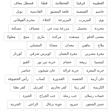
القطيبية
قرقينا
القحطانية
قطنا
قسطل معاف
جاسم
القمصية
قلعة المضيق
القادسية
نوبل
نوى
المزيرب
المزيرعة
الجلاء
محرم الفوقاني
محردة
محمبل
مزرعة بيت جن
مصياف
مسكنة
مشتى الحلو
مسعده
مركدة
ماري
منبج
معلولا
ملاح
ماهين
معدان
مضايا
المعبتلي
معرة مصرين
معرة النعمان
كويرس شرقي
كورناز
كينسيبا
ربيعة
خشام
خربة تين نور
القبو
خربة المعزة
خربة غزالة
خان شيخون
خناصر
خان أرنبة
الخفصة
الغندورة
كساب
رأس الخشوفة
الكريمة
كفر زيتا
كفر تخاريم
كفرنبل
كفر بطنا
جنينات رسلان
جب رملة
جب الجراح
الجيزة
جسر الشغور
جيرود
جوبة برغال
الراعي
الجرنية