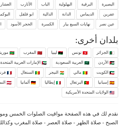
البصيرة
البرقية
البهلولية
الباب
الأتارب
العشاره
عفرين
الديماس
الدانة
الدالية
ابو قلقل
البوكم
عين نصر
نهايات السبع بيار
الكسرة
الحجر الأسود
ا
بلدان أخرى:
الجزائر
تونس
ليبيا
المغرب
موريتا
الأردن
العربية السعودية
الإمارات العربية المتحدة
الكويت
مالي
النيجر
السنغال
فرنس
إسبانيا
البرتغال
إيطاليا
ألمانيا
النم
الولايات المتحدة الأمريكية
نقدم لك في هذه الصفحة مواقيت الصلوات الخمس ومواعيد
الصبح - صلاة الظهر - صلاة العصر - صلاة المغرب وكذالك