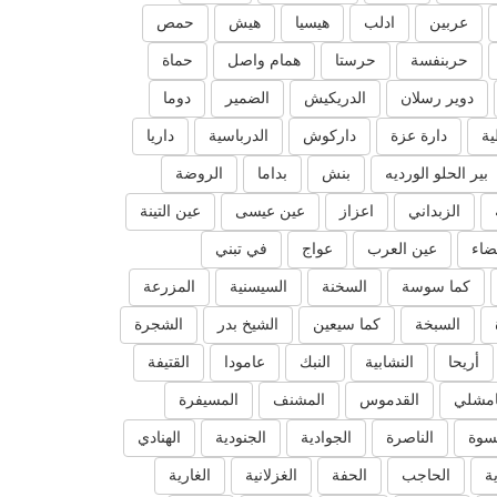
عربين
ادلب
هيسيا
هيش
حمص
حربنفسة
حرستا
همام واصل
حماة
دوير رسلان
الدريكيش
الضمير
دوما
ية
دارة عزة
داركوش
الدرباسية
داريا
بير الحلو الورديه
بنش
بداما
الروضة
الزبداني
اعزاز
عين عيسى
عين التينة
ضاء
عين العرب
عواج
في تبني
كما سوسة
السخنة
السيسنية
المزرعة
السبخة
كما سيعين
الشيخ بدر
الشجرة
أريحا
النشابية
النبك
عامودا
القتيفة
امشلي
القدموس
المشنف
المسيفرة
سوة
الناصرة
الجوادية
الجنودية
الهنادي
ة
الحاجب
الحفة
الغزلانية
الغارية