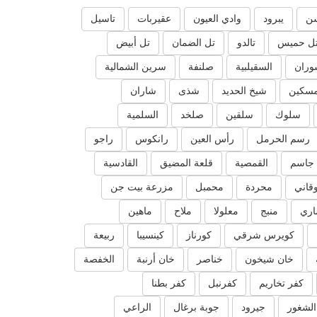
ن
يبرود
وادي العيون
عقيربات
تاسيل
ل حميس
تالدو
تل الضمان
تل أبيض
وران
السقيلبية
صلنفة
سرين الشمالية
مسكين
شيخ الحديد
شذى
شاران
سلوك
سلقين
صلخد
السلمية
رسم الحرمل
رأس العين
رانكوس
راجو
جاسم
القمصية
قلعة المضيق
القادسية
قاني
محردة
محمبل
مزرعة بيت جن
اري
منبج
معلولا
ملاح
ماهين
كويرس شرقي
كورناز
كينسيبا
ربيعة
خان شيخون
خناصر
خان أرنبة
الخفصة
كفر تخاريم
كفرنبل
كفر بطنا
لشغور
جيرود
جوبة برغال
الراعي