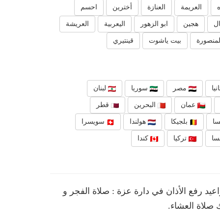
العريمة
العنازة
أخترين
احسم
ال
هجين
ابو الزهور
اليعربية
العريشة
لمنصورة
بيت ياشوت
قينتيري
نيا
مصر
سوريا
لبنان
عمان
البحرين
قطر
ا
بلجيكا
هولندا
سويسرا
سا
تركيا
كندا
 رفع الأذان في دارة عزة : صلاة الفجر و
 صلاة العشاء.