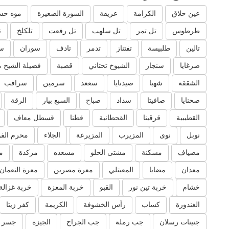
عين حلاق
الكرامة
عريقة
السورة الصغيرة
موه حس
طرطوس
تل تمر
تل سلهب
تل رفعت
تلكلخ
ت
تالين
طلبيسة
تفتناز
تدمر
تادف
سوران
س
صرغايا
سنجار
الشيوخ تحتاني
قصبة
فضيلة الشيخ 
الشققة
شهبا
صيدنايا
سععد
سرمين
سراقب
صحنايا
صافيتا
سداد
صباح
السبع بيار
الرقة
القطيبية
قرقينا
القحطانية
قطنا
قسطل معاف
نوبل
نوى
المزيرب
المزيرعة
الجلاء
محرم الفو
مصياف
مسكنة
مشتى الحلو
مسعده
مركدة
م
معدان
مضايا
المعبتلي
معرة مصرين
معرة النعمان
خشام
خربة تين نور
القبو
خربة المعزة
خربة غزالة
الغندورة
كساب
رأس الخشوفة
الكريمة
كفر زيتا
جنينات رسلان
جب رملة
جب الجراح
الجيزة
جسر ا