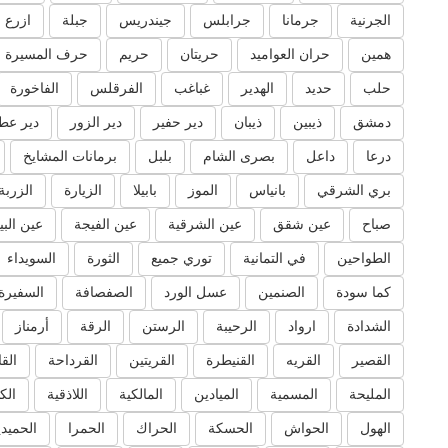
الجرنية
جرمانا
جرابلس
جيندريس
جبلة
ازرع
همين
حران العواميد
حريتان
حريم
حرف المسيرة
حلب
حديد
الهدير
غباغب
الفرقلس
الفاخورة
دمشق
ذيبين
ذيبان
دير حفير
دير الزور
دير عط
درعا
داعل
بصرى الشام
بلبل
برمانات المشايخ
بري الشرقي
بانياس
الموز
بابيلا
الزيارة
الزربة
صباح
عين شقق
عين الشرقية
عين الفيجة
عين البي
الطواحين
في التمانية
توري جميع
الثورة
السويداء
كما سودة
الصنمين
عسل الورد
الصفصافة
السفيرة
الشدادة
ارواد
الرحيبة
الرستن
الرقة
أرمناز
القصير
القريه
القنيطرة
القريتين
القرداحة
الق
المليحة
المسمية
الميادين
المالكية
اللاذقية
الك
الهول
الحواش
الحسكة
الحراك
الحمرا
الحميدي