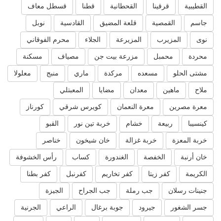
القطيبية
قرقينا
القحطانية
قطنا
قسطل معاف
جاسم
القمصية
قلعة المضيق
القادسية
نوبل
نوى
المزيرب
المزيرعة
الجلاء
محرم الفوقاني
محردة
محمبل
مزرعة بيت جن
مصياف
مسكنة
مشتى الحلو
مسعده
مركدة
ماري
منبج
معلولا
ملاح
ماهين
معدان
مضايا
المعبتلي
معرة مصرين
معرة النعمان
كويرس شرقي
كورناز
كينسيبا
ربيعة
خشام
خربة تين نور
القبو
خربة المعزة
خربة غزالة
خان شيخون
خناصر
خان أرنبة
الخفصة
الغندورة
كساب
رأس الخشوفة
الكريمة
كفر زيتا
كفر تخاريم
كفرنبل
كفر بطنا
جنينات رسلان
جب رملة
جب الجراح
الجيزة
جسر الشغور
جيرود
جوبة برغال
الراعي
الجرنية