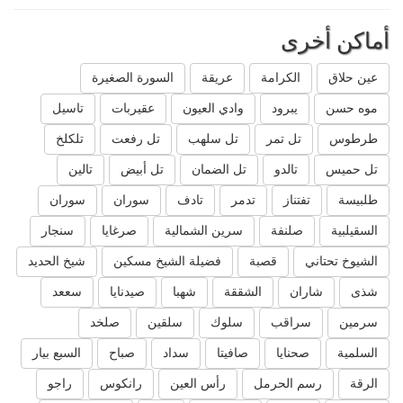
أماكن أخرى
عين حلاق
الكرامة
عريقة
السورة الصغيرة
موه حسن
يبرود
وادي العيون
عقيربات
تاسيل
طرطوس
تل تمر
تل سلهب
تل رفعت
تلكلخ
تل حميس
تالدو
تل الضمان
تل أبيض
تالين
طلبيسة
تفتناز
تدمر
تادف
سوران
سوران
السقيلبية
صلنفة
سرين الشمالية
صرغايا
سنجار
الشيوخ تحتاني
قصبة
فضيلة الشيخ مسكين
شيخ الحديد
شذى
شاران
الشققة
شهبا
صيدنايا
سععد
سرمين
سراقب
سلوك
سلقين
صلخد
السلمية
صحنايا
صافيتا
سداد
صباح
السبع بيار
الرقة
رسم الحرمل
رأس العين
رانكوس
راجو