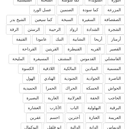
الثورة
السويداء
كما سوسة
السخنة
السيسنية
المزرعة
كما سودة
الصنمين
عسل الورد
الصفصافة
السفيرة
السبخة
كما سيعين
الشيخ بدر
الشجرة
الشدادة
ارواد
الرحيبة
الرستن
الرقة
أرمناز
أريحا
النشابية
النبك
عامودا
القتيفة
القصير
القريه
القنيطرة
القريتين
القرداحة
القامشلي
القدموس
المشنف
المسيفرة
المليحة
المسمية
الميادين
المالكية
اللاذقية
الكسوة
الناصرة
الجوادية
الجنودية
الهنادي
الهول
الحواش
الحسكة
الحراك
الحمرا
الحميدية
الحاجب
الحفة
الغزلانية
الغارية
البصيرة
البرقية
البهلولية
الباب
الأتارب
العشاره
العريمة
العنازة
أخترين
احسم
عفرين
الديماس
الدانة
الدالية
ابو قلقل
البوكمال