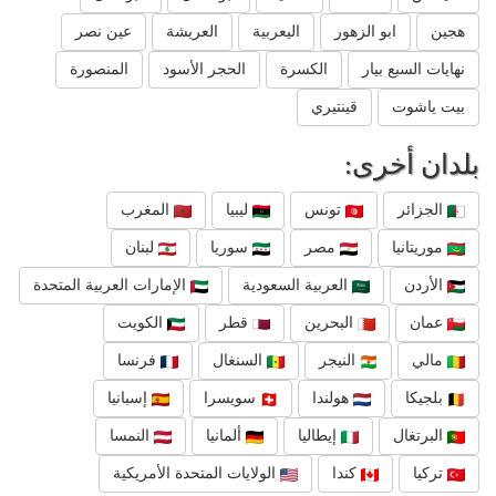
هجين
ابو الزهور
اليعربية
العريشة
عين نصر
نهايات السبع بيار
الكسرة
الحجر الأسود
المنصورة
بيت ياشوت
قينتيري
بلدان أخرى:
الجزائر
تونس
ليبيا
المغرب
موريتانيا
مصر
سوريا
لبنان
الأردن
العربية السعودية
الإمارات العربية المتحدة
عمان
البحرين
قطر
الكويت
مالي
النيجر
السنغال
فرنسا
بلجيكا
هولندا
سويسرا
إسبانيا
البرتغال
إيطاليا
ألمانيا
النمسا
تركيا
كندا
الولايات المتحدة الأمريكية