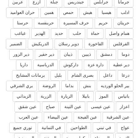
جرمانا
جرابلس
جيندريس
جبلة
ازرع
عربين
ادلب
هيسيا
هيش
حمص
همين
حران العواميد
حريتان
حريم
حرف المسيرة
حربنفسة
حرستا
همام واصل
حماة
حلب
حديد
الهدير
غباغب
الفرقلس
الفاخورة
دوير رسلان
الدريكيش
الضمير
دوما
دمشق
ذيبين
ذيبان
دير حفير
دير الزور
دير عطية
دارة عزة
داركوش
الدرباسية
داريا
درعا
داعل
بصرى الشام
بلبل
برمانات المشايخ
بير الحلو الورديه
بنش
بداما
الروضة
بري الشرقي
بانياس
الموز
بابيلا
الزيارة
الزربة
الزبداني
اعزاز
عين عيسى
عين التينة
صباح
عين شقق
عين الشرقية
عين الفيجة
عين البيضاء
عين العرب
عواج
في تبني
الطواحين
في التمانية
توري جميع