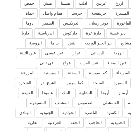
ازرع
عربين
ادلب
هيسيا
هيش
حمص
المسيرة
حربنفسة
حرستا
همام واصل
حماة
لفاخورة
دوير رسلان
الدريكيش
الضمير
دوما
دير عطية
دارة عزة
داركوش
الدرباسية
داريا
مشايخ
بير الحلو الورديه
بنش
بداما
الروضة
الزربة
الزبداني
اعزاز
عين عيسى
عين التينة
عين البيضاء
عين العرب
عواج
في تبني
السويداء
كما سوسة
السخنة
السيسنية
المزرعة
السفيرة
السبخة
كما سيعين
الشيخ بدر
الشجرة
أرمناز
أريحا
النشابية
النبك
عامودا
القتيفة
ة
القامشلي
القدموس
المشنف
المسيفرة
ية
الكسوة
الناصرة
الجوادية
الجنودية
الهنادي
الحميدية
الحاجب
الحفة
الغزلانية
الغارية