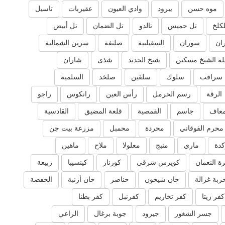
موه حسن
يبرود
وادي العيون
عقيربات
تاسيل
لكلخ
تل حميس
تالدو
تل الضمان
تل أبيض
ان
سوران
السقيلبية
صلنفة
سرين الشمالية
ة الشيخ مسكين
شيخ الحديد
شذى
شاران
سراقب
سلوك
سلقين
صلخد
السلمية
الرقة
رسم الحرمل
رأس العين
رانكوس
راجو
عاف
جاسم
القمصية
قلعة المضيق
القادسية
محرم الفوقاني
محردة
محمبل
مزرعة بيت جن
دة
ماري
منبج
معلولا
ملاح
ماهين
ة النعمان
كويرس شرقي
كورناز
كينسيبا
ربيعة
ربة غزالة
خان شيخون
خناصر
خان أرنبة
الخفصة
كفر زيتا
كفر تخاريم
كفرنبل
كفر بطنا
جسر الشغور
جيرود
جوبة برغال
الراعي