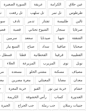
عين حلاق
الكرامة
عريقة
السورة الصغيرة
طرطوس
تل تمر
تل سلهب
تل رفعت
ت
تالين
طلبيسة
تفتناز
تدمر
تادف
سور
صرغايا
سنجار
الشيوخ تحتاني
قصبة
فضيل
الشققة
شهبا
صيدنايا
سععد
سرمين
صحنايا
صافيتا
سداد
صباح
السبع بيار
القطيبية
قرقينا
القحطانية
قطنا
قسطل م
نوبل
نوى
المزيرب
المزيرعة
الجلاء
مصياف
مسكنة
مشتى الحلو
مسعده
مرك
معدان
مضايا
المعبتلي
معرة مصرين
معر
خشام
خربة تين نور
القبو
خربة المعزة
خ
الغندورة
كساب
رأس الخشوفة
الكريمة
جنينات رسلان
جب رملة
جب الجراح
الجيزة