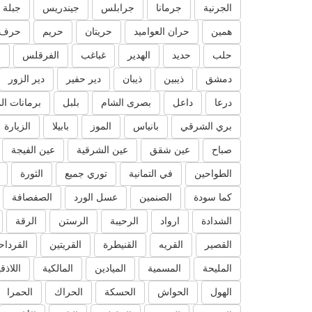
الجرنية
جرمانا
جرابلس
جيندريس
جبلة
همين
حران العواميد
حريتان
حريم
حرف 
حلب
حديد
الهدير
غباغب
الفرقلس
ا
دمشق
ذيبين
ذيبان
دير حفير
دير الزور
درعا
داعل
بصرى الشام
بلبل
برمانات ال
بري الشرقي
بانياس
الموز
بابيلا
الزيارة
صباح
عين شقق
عين الشرقية
عين الفيجة
الطواحين
في التمانية
توري جميع
الثورة
كما سودة
الصنمين
عسل الورد
الصفصافة
الشدادة
ارواد
الرحيبة
الرستن
الرقة
القصير
القريه
القنيطرة
القريتين
القرداح
المليحة
المسمية
الميادين
المالكية
اللاذق
الهول
الحواش
الحسكة
الحراك
الحمرا