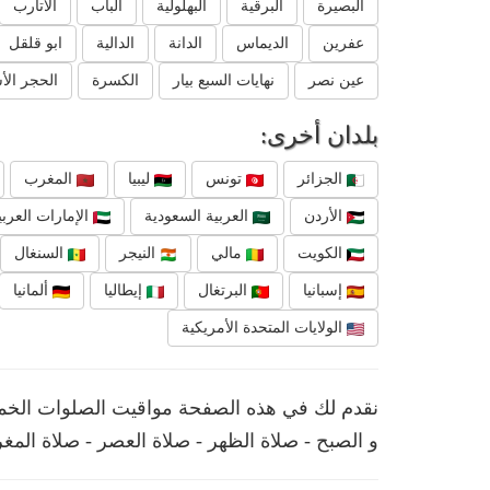
البصيرة
البرقية
البهلولية
الباب
الأتارب
عفرين
الديماس
الدانة
الدالية
ابو قلقل
عين نصر
نهايات السبع بيار
الكسرة
الحجر الأ
بلدان أخرى:
الجزائر
تونس
ليبيا
المغرب
الأردن
العربية السعودية
الإمارات العربي
الكويت
مالي
النيجر
السنغال
إسبانيا
البرتغال
إيطاليا
ألمانيا
الولايات المتحدة الأمريكية
نقدم لك في هذه الصفحة مواقيت الصلوات الخمس 
و الصبح - صلاة الظهر - صلاة العصر - صلاة المغ