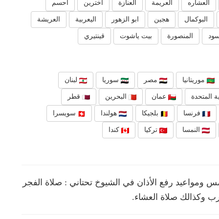
العشاره
العريمة
العنازة
أخترين
احسم
البوكمال
هجين
ابو الزهور
اليعربية
العريشة
سود
المنصورة
بيت ياشوت
قينتيري
موريتانيا
مصر
سوريا
لبنان
ة المتحدة
عمان
البحرين
قطر
فرنسا
بلجيكا
هولندا
سويسرا
النمسا
تركيا
كندا
ومواعيد رفع الأذان في الشيوخ تحتاني : صلاة الفجر
رب وكذالك صلاة العشاء.