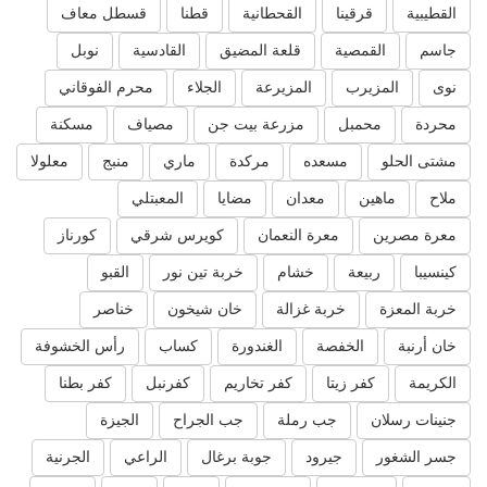
القطيبية
قرقينا
القحطانية
قطنا
قسطل معاف
جاسم
القمصية
قلعة المضيق
القادسية
نوبل
نوى
المزيرب
المزيرعة
الجلاء
محرم الفوقاني
محردة
محمبل
مزرعة بيت جن
مصياف
مسكنة
مشتى الحلو
مسعده
مركدة
ماري
منبج
معلولا
ملاح
ماهين
معدان
مضايا
المعبتلي
معرة مصرين
معرة النعمان
كويرس شرقي
كورناز
كينسيبا
ربيعة
خشام
خربة تين نور
القبو
خربة المعزة
خربة غزالة
خان شيخون
خناصر
خان أرنبة
الخفصة
الغندورة
كساب
رأس الخشوفة
الكريمة
كفر زيتا
كفر تخاريم
كفرنبل
كفر بطنا
جنينات رسلان
جب رملة
جب الجراح
الجيزة
جسر الشغور
جيرود
جوبة برغال
الراعي
الجرنية