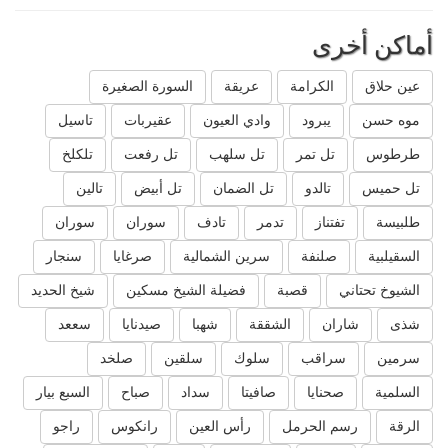
أماكن أخرى
عين حلاق
الكرامة
عريقة
السورة الصغيرة
موه حسن
يبرود
وادي العيون
عقيربات
تاسيل
طرطوس
تل تمر
تل سلهب
تل رفعت
تلكلخ
تل حميس
تالدو
تل الضمان
تل أبيض
تالين
طلبيسة
تفتناز
تدمر
تادف
سوران
سوران
السقيلبية
صلنفة
سرين الشمالية
صرغايا
سنجار
الشيوخ تحتاني
قصبة
فضيلة الشيخ مسكين
شيخ الحديد
شذى
شاران
الشققة
شهبا
صيدنايا
سععد
سرمين
سراقب
سلوك
سلقين
صلخد
السلمية
صحنايا
صافيتا
سداد
صباح
السبع بيار
الرقة
رسم الحرمل
رأس العين
رانكوس
راجو