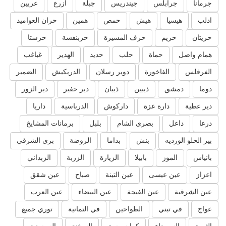
جرمانا
جرابلس
جيندريس
جبلة
ازرع
عربين
ادلب
هيسيا
هيش
حمص
همين
حران العواميد
حريتان
حريم
حرف المسيرة
حربنفسة
حرستا
همام واصل
حماة
حلب
حديد
الهدير
غباغب
الفرقلس
الفاخورة
دوير رسلان
الدريكيش
الضمير
دوما
دمشق
ذيبين
ذيبان
دير حفير
دير الزور
دير عطية
دارة عزة
داركوش
الدرباسية
داريا
درعا
داعل
بصرى الشام
بلبل
برمانات المشايخ
بير الحلو الورديه
بنش
بداما
الروضة
بري الشرقي
بانياس
الموز
بابيلا
الزيارة
الزربة
الزبداني
اعزاز
عين عيسى
عين التينة
صباح
عين شقق
عين الشرقية
عين الفيجة
عين البيضاء
عين العرب
عواج
في تبني
الطواحين
في التمانية
توري جميع