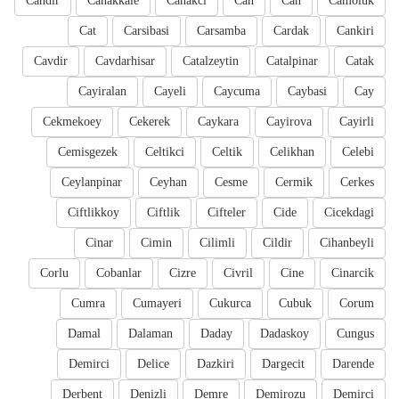
Candir
Canakkale
Canakci
Can
Can
Camoluk
Cat
Carsibasi
Carsamba
Cardak
Cankiri
Cavdir
Cavdarhisar
Catalzeytin
Catalpinar
Catak
Cayiralan
Cayeli
Caycuma
Caybasi
Cay
Cekmekoey
Cekerek
Caykara
Cayirova
Cayirli
Cemisgezek
Celtikci
Celtik
Celikhan
Celebi
Ceylanpinar
Ceyhan
Cesme
Cermik
Cerkes
Ciftlikkoy
Ciftlik
Cifteler
Cide
Cicekdagi
Cinar
Cimin
Cilimli
Cildir
Cihanbeyli
Corlu
Cobanlar
Cizre
Civril
Cine
Cinarcik
Cumra
Cumayeri
Cukurca
Cubuk
Corum
Damal
Dalaman
Daday
Dadaskoy
Cungus
Demirci
Delice
Dazkiri
Dargecit
Darende
Derbent
Denizli
Demre
Demirozu
Demirci