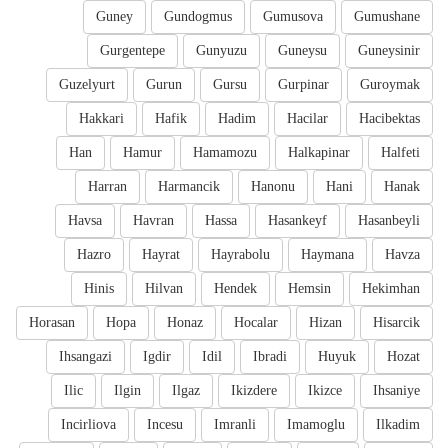
Guney
Gundogmus
Gumusova
Gumushane
Gurgentepe
Gunyuzu
Guneysu
Guneysinir
Guzelyurt
Gurun
Gursu
Gurpinar
Guroymak
Hakkari
Hafik
Hadim
Hacilar
Hacibektas
Han
Hamur
Hamamozu
Halkapinar
Halfeti
Harran
Harmancik
Hanonu
Hani
Hanak
Havsa
Havran
Hassa
Hasankeyf
Hasanbeyli
Hazro
Hayrat
Hayrabolu
Haymana
Havza
Hinis
Hilvan
Hendek
Hemsin
Hekimhan
Horasan
Hopa
Honaz
Hocalar
Hizan
Hisarcik
Ihsangazi
Igdir
Idil
Ibradi
Huyuk
Hozat
Ilic
Ilgin
Ilgaz
Ikizdere
Ikizce
Ihsaniye
Incirliova
Incesu
Imranli
Imamoglu
Ilkadim