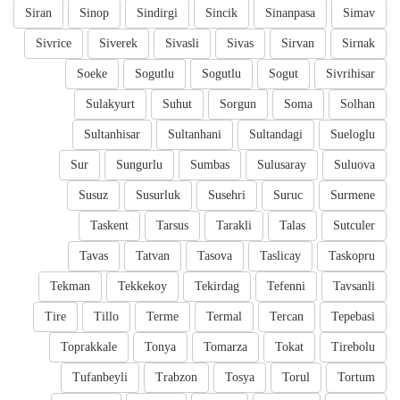
Siran
Sinop
Sindirgi
Sincik
Sinanpasa
Simav
Sivrice
Siverek
Sivasli
Sivas
Sirvan
Sirnak
Soeke
Sogutlu
Sogutlu
Sogut
Sivrihisar
Sulakyurt
Suhut
Sorgun
Soma
Solhan
Sultanhisar
Sultanhani
Sultandagi
Sueloglu
Sur
Sungurlu
Sumbas
Sulusaray
Suluova
Susuz
Susurluk
Susehri
Suruc
Surmene
Taskent
Tarsus
Tarakli
Talas
Sutculer
Tavas
Tatvan
Tasova
Taslicay
Taskopru
Tekman
Tekkekoy
Tekirdag
Tefenni
Tavsanli
Tire
Tillo
Terme
Termal
Tercan
Tepebasi
Toprakkale
Tonya
Tomarza
Tokat
Tirebolu
Tufanbeyli
Trabzon
Tosya
Torul
Tortum