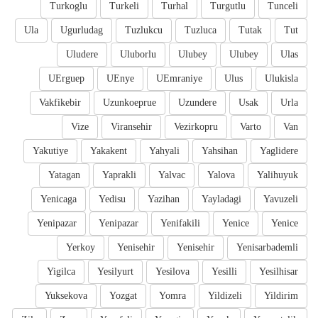
Turkoglu
Turkeli
Turhal
Turgutlu
Tunceli
Ula
Ugurludag
Tuzlukcu
Tuzluca
Tutak
Tut
Uludere
Uluborlu
Ulubey
Ulubey
Ulas
UErguep
UEnye
UEmraniye
Ulus
Ulukisla
Vakfikebir
Uzunkoeprue
Uzundere
Usak
Urla
Vize
Viransehir
Vezirkopru
Varto
Van
Yakutiye
Yakakent
Yahyali
Yahsihan
Yaglidere
Yatagan
Yaprakli
Yalvac
Yalova
Yalihuyuk
Yenicaga
Yedisu
Yazihan
Yayladagi
Yavuzeli
Yenipazar
Yenipazar
Yenifakili
Yenice
Yenice
Yerkoy
Yenisehir
Yenisehir
Yenisarbademli
Yigilca
Yesilyurt
Yesilova
Yesilli
Yesilhisar
Yuksekova
Yozgat
Yomra
Yildizeli
Yildirim