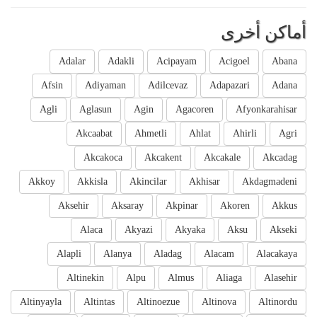
أماكن أخرى
Adalar
Adakli
Acipayam
Acigoel
Abana
Afsin
Adiyaman
Adilcevaz
Adapazari
Adana
Agli
Aglasun
Agin
Agacoren
Afyonkarahisar
Akcaabat
Ahmetli
Ahlat
Ahirli
Agri
Akcakoca
Akcakent
Akcakale
Akcadag
Akkoy
Akkisla
Akincilar
Akhisar
Akdagmadeni
Aksehir
Aksaray
Akpinar
Akoren
Akkus
Alaca
Akyazi
Akyaka
Aksu
Akseki
Alapli
Alanya
Aladag
Alacam
Alacakaya
Altinekin
Alpu
Almus
Aliaga
Alasehir
Altinyayla
Altintas
Altinoezue
Altinova
Altinordu