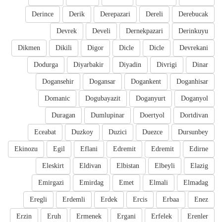
Derince
Derik
Derepazari
Dereli
Derebucak
Devrek
Develi
Dernekpazari
Derinkuyu
Dikmen
Dikili
Digor
Dicle
Dicle
Devrekani
Dodurga
Diyarbakir
Diyadin
Divrigi
Dinar
Dogansehir
Dogansar
Dogankent
Doganhisar
Domanic
Dogubayazit
Doganyurt
Doganyol
Duragan
Dumlupinar
Doertyol
Dortdivan
Eceabat
Duzkoy
Duzici
Duezce
Dursunbey
Ekinozu
Egil
Eflani
Edremit
Edremit
Edirne
Eleskirt
Eldivan
Elbistan
Elbeyli
Elazig
Emirgazi
Emirdag
Emet
Elmali
Elmadag
Eregli
Erdemli
Erdek
Ercis
Erbaa
Enez
Erzin
Eruh
Ermenek
Ergani
Erfelek
Erenler