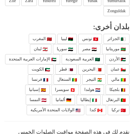
Zile
Zara
Yusufeli
Yuregir
Yunak
Yumurtalik
Zonguldak
بلدان أخرى:
الجزائر
تونس
ليبيا
المغرب
موريتانيا
مصر
سوريا
لبنان
الأردن
العربية السعودية
الإمارات العربية المتحدة
عمان
البحرين
قطر
الكويت
مالي
النيجر
السنغال
فرنسا
بلجيكا
هولندا
سويسرا
إسبانيا
البرتغال
إيطاليا
ألمانيا
النمسا
تركيا
كندا
الولايات المتحدة الأمريكية
نقدم لك في هذه الصفحة مواقيت الصلوات الخمس