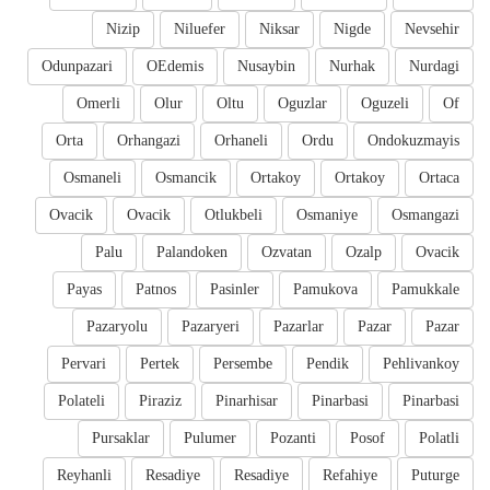
Nizip
Niluefer
Niksar
Nigde
Nevsehir
Odunpazari
OEdemis
Nusaybin
Nurhak
Nurdagi
Omerli
Olur
Oltu
Oguzlar
Oguzeli
Of
Orta
Orhangazi
Orhaneli
Ordu
Ondokuzmayis
Osmaneli
Osmancik
Ortakoy
Ortakoy
Ortaca
Ovacik
Ovacik
Otlukbeli
Osmaniye
Osmangazi
Palu
Palandoken
Ozvatan
Ozalp
Ovacik
Payas
Patnos
Pasinler
Pamukova
Pamukkale
Pazaryolu
Pazaryeri
Pazarlar
Pazar
Pazar
Pervari
Pertek
Persembe
Pendik
Pehlivankoy
Polateli
Piraziz
Pinarhisar
Pinarbasi
Pinarbasi
Pursaklar
Pulumer
Pozanti
Posof
Polatli
Reyhanli
Resadiye
Resadiye
Refahiye
Puturge