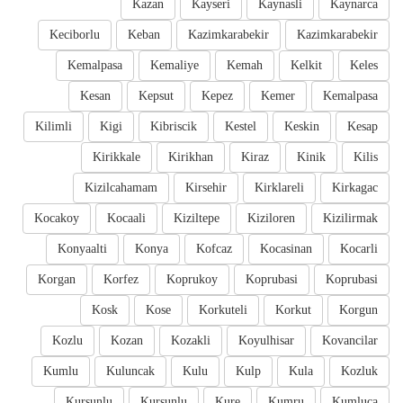
Kazan
Kayseri
Kaynasli
Kaynarca
Keciborlu
Keban
Kazimkarabekir
Kazimkarabekir
Kemalpasa
Kemaliye
Kemah
Kelkit
Keles
Kesan
Kepsut
Kepez
Kemer
Kemalpasa
Kilimli
Kigi
Kibriscik
Kestel
Keskin
Kesap
Kirikkale
Kirikhan
Kiraz
Kinik
Kilis
Kizilcahamam
Kirsehir
Kirklareli
Kirkagac
Kocakoy
Kocaali
Kiziltepe
Kiziloren
Kizilirmak
Konyaalti
Konya
Kofcaz
Kocasinan
Kocarli
Korgan
Korfez
Koprukoy
Koprubasi
Koprubasi
Kosk
Kose
Korkuteli
Korkut
Korgun
Kozlu
Kozan
Kozakli
Koyulhisar
Kovancilar
Kumlu
Kuluncak
Kulu
Kulp
Kula
Kozluk
Kursunlu
Kursunlu
Kure
Kumru
Kumluca