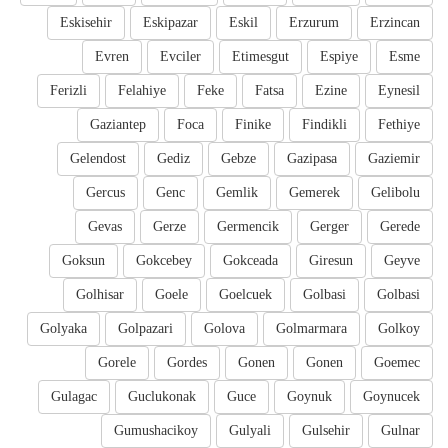
Eskisehir
Eskipazar
Eskil
Erzurum
Erzincan
Evren
Evciler
Etimesgut
Espiye
Esme
Ferizli
Felahiye
Feke
Fatsa
Ezine
Eynesil
Gaziantep
Foca
Finike
Findikli
Fethiye
Gelendost
Gediz
Gebze
Gazipasa
Gaziemir
Gercus
Genc
Gemlik
Gemerek
Gelibolu
Gevas
Gerze
Germencik
Gerger
Gerede
Goksun
Gokcebey
Gokceada
Giresun
Geyve
Golhisar
Goele
Goelcuek
Golbasi
Golbasi
Golyaka
Golpazari
Golova
Golmarmara
Golkoy
Gorele
Gordes
Gonen
Gonen
Goemec
Gulagac
Guclukonak
Guce
Goynuk
Goynucek
Gumushacikoy
Gulyali
Gulsehir
Gulnar