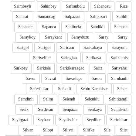
Saimbeyli
Sahinbey
Safranbolu
Sabanozu
Rize
Samsat
Samandag
Salpazari
Salipazari
Salihli
Saphane
Sapanca
Sanliurfa
Sandikli
Samsun
Saraykoy
Saraykent
Sarayduzu
Saray
Saray
Sarigol
Sarigol
Saricam
Saricakaya
Sarayonu
Sariveliler
Sarioglan
Sarikaya
Sarikamis
Sarkoey
Sarkisla
Sarkikaraagac
Sariz
Sariyahsi
Savur
Savsat
Savastepe
Sason
Saruhanli
Seferihisar
Sefaatli
Sebin Karahisar
Seben
Semdinli
Selim
Selendi
Selcuklu
Sehitkamil
Serik
Serdivan
Senpazar
Senkaya
Senirkent
Seyitgazi
Seyhan
Seydisehir
Seydiler
Serinhisar
Silvan
Silopi
Silivri
Silifke
Sile
Siirt