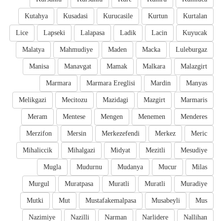
Kutahya
Kusadasi
Kurucasile
Kurtun
Kurtalan
Lice
Lapseki
Lalapasa
Ladik
Lacin
Kuyucak
Malatya
Mahmudiye
Maden
Macka
Luleburgaz
Manisa
Manavgat
Mamak
Malkara
Malazgirt
Marmara
Marmara Ereglisi
Mardin
Manyas
Melikgazi
Mecitozu
Mazidagi
Mazgirt
Marmaris
Meram
Mentese
Mengen
Menemen
Menderes
Merzifon
Mersin
Merkezefendi
Merkez
Meric
Mihaliccik
Mihalgazi
Midyat
Mezitli
Mesudiye
Mugla
Mudurnu
Mudanya
Mucur
Milas
Murgul
Muratpasa
Muratli
Muratli
Muradiye
Mutki
Mut
Mustafakemalpasa
Musabeyli
Mus
Nazimiye
Nazilli
Narman
Narlidere
Nallihan