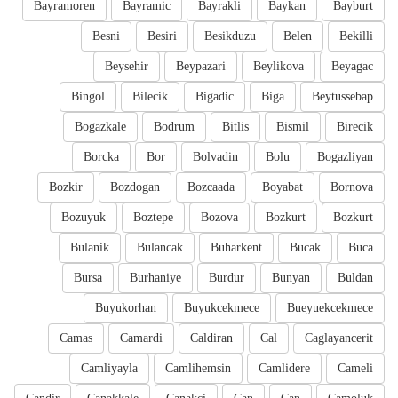
Bayramoren
Bayramic
Bayrakli
Baykan
Bayburt
Besni
Besiri
Besikduzu
Belen
Bekilli
Beysehir
Beypazari
Beylikova
Beyagac
Bingol
Bilecik
Bigadic
Biga
Beytussebap
Bogazkale
Bodrum
Bitlis
Bismil
Birecik
Borcka
Bor
Bolvadin
Bolu
Bogazliyan
Bozkir
Bozdogan
Bozcaada
Boyabat
Bornova
Bozuyuk
Boztepe
Bozova
Bozkurt
Bozkurt
Bulanik
Bulancak
Buharkent
Bucak
Buca
Bursa
Burhaniye
Burdur
Bunyan
Buldan
Buyukorhan
Buyukcekmece
Bueyuekcekmece
Camas
Camardi
Caldiran
Cal
Caglayancerit
Camliyayla
Camlihemsin
Camlidere
Cameli