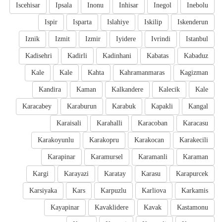
Iscehisar
Ipsala
Inonu
Inhisar
Inegol
Inebolu
Ispir
Isparta
Islahiye
Iskilip
Iskenderun
Iznik
Izmit
Izmir
Iyidere
Ivrindi
Istanbul
Kadisehri
Kadirli
Kadinhani
Kabatas
Kabaduz
Kale
Kale
Kahta
Kahramanmaras
Kagizman
Kandira
Kaman
Kalkandere
Kalecik
Kale
Karacabey
Karaburun
Karabuk
Kapakli
Kangal
Karaisali
Karahalli
Karacoban
Karacasu
Karakoyunlu
Karakopru
Karakocan
Karakecili
Karapinar
Karamursel
Karamanli
Karaman
Kargi
Karayazi
Karatay
Karasu
Karapurcek
Karsiyaka
Kars
Karpuzlu
Karliova
Karkamis
Kayapinar
Kavaklidere
Kavak
Kastamonu