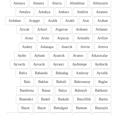
Amasya
Amasra
Alucra
Altunhisar
Altinyayla
Antalya
Antakya
Ankara
Andirin
Anamur
Ardahan
Arapgir
Aralik
Arakli
Arac
Araban
Aricak
Arhavi
Arguvan
Ardesen
Ardanuc
Arsuz
Arsin
Arpacay
Armutlu
Arifiye
Atabey
Aslanapa
Asarcik
Artvin
Artova
Aydin
Aybasti
Ayancik
Avanos
Atkaracalar
Ayvacik
Ayvacik
Ayranci
Aydintepe
Aydincik
Bafra
Babaeski
Babadag
Azdavay
Ayvalik
Bala
Baklan
Bahsili
Bahcesaray
Baglar
Bandirma
Banaz
Balya
Baliseyh
Balikesir
Basmakci
Baskil
Baskale
Basciftlik
Bartin
Bayat
Bayat
Battalgazi
Batman
Basyayla