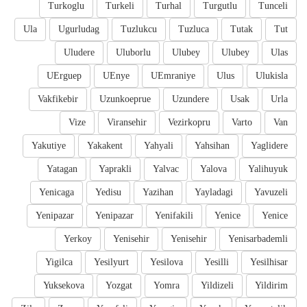
Turkoglu
Turkeli
Turhal
Turgutlu
Tunceli
Ula
Ugurludag
Tuzlukcu
Tuzluca
Tutak
Tut
Uludere
Uluborlu
Ulubey
Ulubey
Ulas
UErguep
UEnye
UEmraniye
Ulus
Ulukisla
Vakfikebir
Uzunkoeprue
Uzundere
Usak
Urla
Vize
Viransehir
Vezirkopru
Varto
Van
Yakutiye
Yakakent
Yahyali
Yahsihan
Yaglidere
Yatagan
Yaprakli
Yalvac
Yalova
Yalihuyuk
Yenicaga
Yedisu
Yazihan
Yayladagi
Yavuzeli
Yenipazar
Yenipazar
Yenifakili
Yenice
Yenice
Yerkoy
Yenisehir
Yenisehir
Yenisarbademli
Yigilca
Yesilyurt
Yesilova
Yesilli
Yesilhisar
Yuksekova
Yozgat
Yomra
Yildizeli
Yildirim