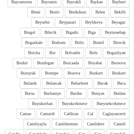
Bayramoren
Bayramic
Bayrakli
Baykan
Bayburt
Besni
Besiri
Besikduzu
Belen
Bekilli
Beysehir
Beypazari
Beylikova
Beyagac
Bingol
Bilecik
Bigadic
Biga
Beytussebap
Bogazkale
Bodrum
Bitlis
Bismil
Birecik
Borcka
Bor
Bolvadin
Bolu
Bogazliyan
Bozkir
Bozdogan
Bozcaada
Boyabat
Bornova
Bozuyuk
Boztepe
Bozova
Bozkurt
Bozkurt
Bulanik
Bulancak
Buharkent
Bucak
Buca
Bursa
Burhaniye
Burdur
Bunyan
Buldan
Buyukorhan
Buyukcekmece
Bueyuekcekmece
Camas
Camardi
Caldiran
Cal
Caglayancerit
Camliyayla
Camlihemsin
Camlidere
Cameli