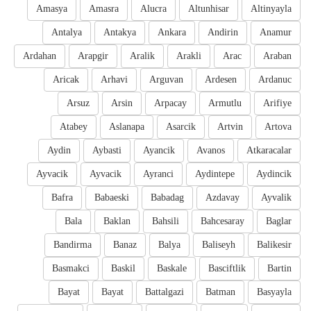
Amasya
Amasra
Alucra
Altunhisar
Altinyayla
Antalya
Antakya
Ankara
Andirin
Anamur
Ardahan
Arapgir
Aralik
Arakli
Arac
Araban
Aricak
Arhavi
Arguvan
Ardesen
Ardanuc
Arsuz
Arsin
Arpacay
Armutlu
Arifiye
Atabey
Aslanapa
Asarcik
Artvin
Artova
Aydin
Aybasti
Ayancik
Avanos
Atkaracalar
Ayvacik
Ayvacik
Ayranci
Aydintepe
Aydincik
Bafra
Babaeski
Babadag
Azdavay
Ayvalik
Bala
Baklan
Bahsili
Bahcesaray
Baglar
Bandirma
Banaz
Balya
Baliseyh
Balikesir
Basmakci
Baskil
Baskale
Basciftlik
Bartin
Bayat
Bayat
Battalgazi
Batman
Basyayla