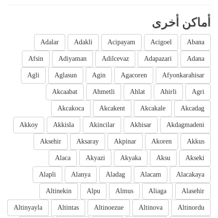
أماكن أخرى
Adalar
Adakli
Acipayam
Acigoel
Abana
Afsin
Adiyaman
Adilcevaz
Adapazari
Adana
Agli
Aglasun
Agin
Agacoren
Afyonkarahisar
Akcaabat
Ahmetli
Ahlat
Ahirli
Agri
Akcakoca
Akcakent
Akcakale
Akcadag
Akkoy
Akkisla
Akincilar
Akhisar
Akdagmadeni
Aksehir
Aksaray
Akpinar
Akoren
Akkus
Alaca
Akyazi
Akyaka
Aksu
Akseki
Alapli
Alanya
Aladag
Alacam
Alacakaya
Altinekin
Alpu
Almus
Aliaga
Alasehir
Altinyayla
Altintas
Altinoezue
Altinova
Altinordu