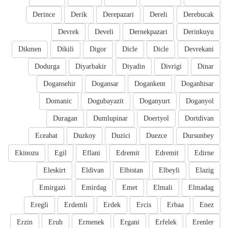
Derince
Derik
Derepazari
Dereli
Derebucak
Devrek
Develi
Dernekpazari
Derinkuyu
Dikmen
Dikili
Digor
Dicle
Dicle
Devrekani
Dodurga
Diyarbakir
Diyadin
Divrigi
Dinar
Dogansehir
Dogansar
Dogankent
Doganhisar
Domanic
Dogubayazit
Doganyurt
Doganyol
Duragan
Dumlupinar
Doertyol
Dortdivan
Eceabat
Duzkoy
Duzici
Duezce
Dursunbey
Ekinozu
Egil
Eflani
Edremit
Edremit
Edirne
Eleskirt
Eldivan
Elbistan
Elbeyli
Elazig
Emirgazi
Emirdag
Emet
Elmali
Elmadag
Eregli
Erdemli
Erdek
Ercis
Erbaa
Enez
Erzin
Eruh
Ermenek
Ergani
Erfelek
Erenler