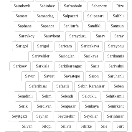
Saimbeyli
Sahinbey
Safranbolu
Sabanozu
Rize
Samsat
Samandag
Salpazari
Salipazari
Salihli
Saphane
Sapanca
Sanliurfa
Sandikli
Samsun
Saraykoy
Saraykent
Sarayduzu
Saray
Saray
Sarigol
Sarigol
Saricam
Saricakaya
Sarayonu
Sariveliler
Sarioglan
Sarikaya
Sarikamis
Sarkoey
Sarkisla
Sarkikaraagac
Sariz
Sariyahsi
Savur
Savsat
Savastepe
Sason
Saruhanli
Seferihisar
Sefaatli
Sebin Karahisar
Seben
Semdinli
Selim
Selendi
Selcuklu
Sehitkamil
Serik
Serdivan
Senpazar
Senkaya
Senirkent
Seyitgazi
Seyhan
Seydisehir
Seydiler
Serinhisar
Silvan
Silopi
Silivri
Silifke
Sile
Siirt