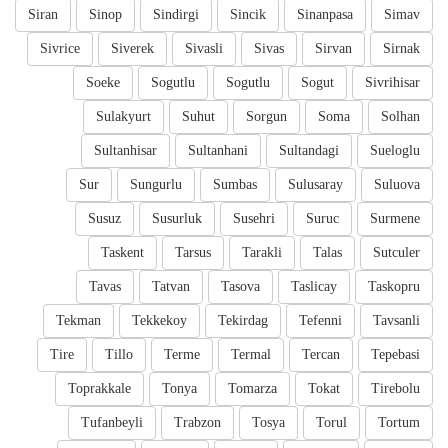
Siran
Sinop
Sindirgi
Sincik
Sinanpasa
Simav
Sivrice
Siverek
Sivasli
Sivas
Sirvan
Sirnak
Soeke
Sogutlu
Sogutlu
Sogut
Sivrihisar
Sulakyurt
Suhut
Sorgun
Soma
Solhan
Sultanhisar
Sultanhani
Sultandagi
Sueloglu
Sur
Sungurlu
Sumbas
Sulusaray
Suluova
Susuz
Susurluk
Susehri
Suruc
Surmene
Taskent
Tarsus
Tarakli
Talas
Sutculer
Tavas
Tatvan
Tasova
Taslicay
Taskopru
Tekman
Tekkekoy
Tekirdag
Tefenni
Tavsanli
Tire
Tillo
Terme
Termal
Tercan
Tepebasi
Toprakkale
Tonya
Tomarza
Tokat
Tirebolu
Tufanbeyli
Trabzon
Tosya
Torul
Tortum