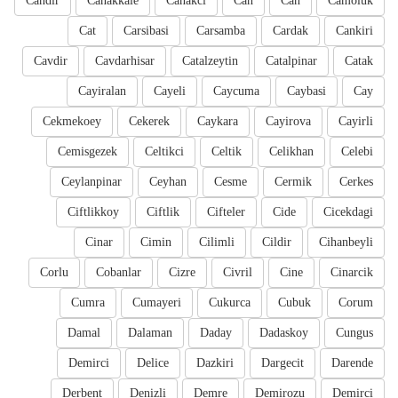
Candir
Canakkale
Canakci
Can
Can
Camoluk
Cat
Carsibasi
Carsamba
Cardak
Cankiri
Cavdir
Cavdarhisar
Catalzeytin
Catalpinar
Catak
Cayiralan
Cayeli
Caycuma
Caybasi
Cay
Cekmekoey
Cekerek
Caykara
Cayirova
Cayirli
Cemisgezek
Celtikci
Celtik
Celikhan
Celebi
Ceylanpinar
Ceyhan
Cesme
Cermik
Cerkes
Ciftlikkoy
Ciftlik
Cifteler
Cide
Cicekdagi
Cinar
Cimin
Cilimli
Cildir
Cihanbeyli
Corlu
Cobanlar
Cizre
Civril
Cine
Cinarcik
Cumra
Cumayeri
Cukurca
Cubuk
Corum
Damal
Dalaman
Daday
Dadaskoy
Cungus
Demirci
Delice
Dazkiri
Dargecit
Darende
Derbent
Denizli
Demre
Demirozu
Demirci