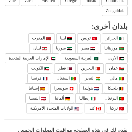
Zile
Zara
Yusufeli
Yuregir
Yunak
Yumurtalik
Zonguldak
بلدان أخرى:
الجزائر
تونس
ليبيا
المغرب
موريتانيا
مصر
سوريا
لبنان
الأردن
العربية السعودية
الإمارات العربية المتحدة
عمان
البحرين
قطر
الكويت
مالي
النيجر
السنغال
فرنسا
بلجيكا
هولندا
سويسرا
إسبانيا
البرتغال
إيطاليا
ألمانيا
النمسا
تركيا
كندا
الولايات المتحدة الأمريكية
نقدم لك في هذه الصفحة مواقيت الصلوات الخمس