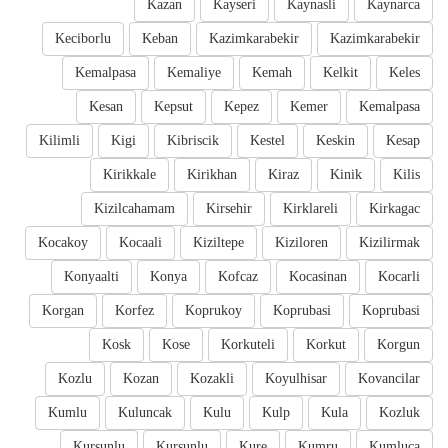
Kazan
Kayseri
Kaynasli
Kaynarca
Keciborlu
Keban
Kazimkarabekir
Kazimkarabekir
Kemalpasa
Kemaliye
Kemah
Kelkit
Keles
Kesan
Kepsut
Kepez
Kemer
Kemalpasa
Kilimli
Kigi
Kibriscik
Kestel
Keskin
Kesap
Kirikkale
Kirikhan
Kiraz
Kinik
Kilis
Kizilcahamam
Kirsehir
Kirklareli
Kirkagac
Kocakoy
Kocaali
Kiziltepe
Kiziloren
Kizilirmak
Konyaalti
Konya
Kofcaz
Kocasinan
Kocarli
Korgan
Korfez
Koprukoy
Koprubasi
Koprubasi
Kosk
Kose
Korkuteli
Korkut
Korgun
Kozlu
Kozan
Kozakli
Koyulhisar
Kovancilar
Kumlu
Kuluncak
Kulu
Kulp
Kula
Kozluk
Kursunlu
Kursunlu
Kure
Kumru
Kumluca