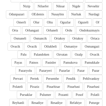
Nizip
Niluefer
Niksar
Nigde
Nevsehir
Odunpazari
OEdemis
Nusaybin
Nurhak
Nurdagi
Omerli
Olur
Oltu
Oguzlar
Oguzeli
Of
Orta
Orhangazi
Orhaneli
Ordu
Ondokuzmayis
Osmaneli
Osmancik
Ortakoy
Ortakoy
Ortaca
Ovacik
Ovacik
Otlukbeli
Osmaniye
Osmangazi
Palu
Palandoken
Ozvatan
Ozalp
Ovacik
Payas
Patnos
Pasinler
Pamukova
Pamukkale
Pazaryolu
Pazaryeri
Pazarlar
Pazar
Pazar
Pervari
Pertek
Persembe
Pendik
Pehlivankoy
Polateli
Piraziz
Pinarhisar
Pinarbasi
Pinarbasi
Pursaklar
Pulumer
Pozanti
Posof
Polatli
Reyhanli
Resadiye
Resadiye
Refahiye
Puturge