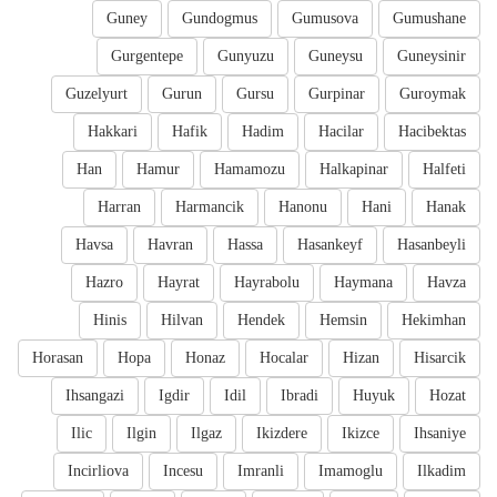
Guney
Gundogmus
Gumusova
Gumushane
Gurgentepe
Gunyuzu
Guneysu
Guneysinir
Guzelyurt
Gurun
Gursu
Gurpinar
Guroymak
Hakkari
Hafik
Hadim
Hacilar
Hacibektas
Han
Hamur
Hamamozu
Halkapinar
Halfeti
Harran
Harmancik
Hanonu
Hani
Hanak
Havsa
Havran
Hassa
Hasankeyf
Hasanbeyli
Hazro
Hayrat
Hayrabolu
Haymana
Havza
Hinis
Hilvan
Hendek
Hemsin
Hekimhan
Horasan
Hopa
Honaz
Hocalar
Hizan
Hisarcik
Ihsangazi
Igdir
Idil
Ibradi
Huyuk
Hozat
Ilic
Ilgin
Ilgaz
Ikizdere
Ikizce
Ihsaniye
Incirliova
Incesu
Imranli
Imamoglu
Ilkadim