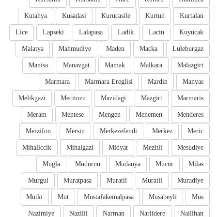
Kutahya
Kusadasi
Kurucasile
Kurtun
Kurtalan
Lice
Lapseki
Lalapasa
Ladik
Lacin
Kuyucak
Malatya
Mahmudiye
Maden
Macka
Luleburgaz
Manisa
Manavgat
Mamak
Malkara
Malazgirt
Marmara
Marmara Ereglisi
Mardin
Manyas
Melikgazi
Mecitozu
Mazidagi
Mazgirt
Marmaris
Meram
Mentese
Mengen
Menemen
Menderes
Merzifon
Mersin
Merkezefendi
Merkez
Meric
Mihaliccik
Mihalgazi
Midyat
Mezitli
Mesudiye
Mugla
Mudurnu
Mudanya
Mucur
Milas
Murgul
Muratpasa
Muratli
Muratli
Muradiye
Mutki
Mut
Mustafakemalpasa
Musabeyli
Mus
Nazimiye
Nazilli
Narman
Narlidere
Nallihan