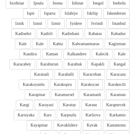
Iscehisar
Ipsala
Inonu
Inhisar
Inegol
Inebolu
Ispir
Isparta
Islahiye
Iskilip
Iskenderun
Iznik
Izmit
Izmir
Iyidere
Ivrindi
Istanbul
Kadisehri
Kadirli
Kadinhani
Kabatas
Kabaduz
Kale
Kale
Kahta
Kahramanmaras
Kagizman
Kandira
Kaman
Kalkandere
Kalecik
Kale
Karacabey
Karaburun
Karabuk
Kapakli
Kangal
Karaisali
Karahalli
Karacoban
Karacasu
Karakoyunlu
Karakopru
Karakocan
Karakecili
Karapinar
Karamursel
Karamanli
Karaman
Kargi
Karayazi
Karatay
Karasu
Karapurcek
Karsiyaka
Kars
Karpuzlu
Karliova
Karkamis
Kayapinar
Kavaklidere
Kavak
Kastamonu