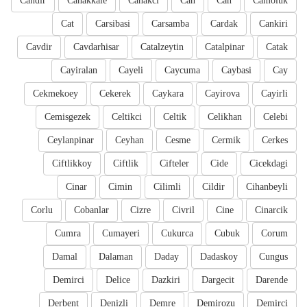
Candir
Canakkale
Canakci
Can
Can
Camoluk
Cat
Carsibasi
Carsamba
Cardak
Cankiri
Cavdir
Cavdarhisar
Catalzeytin
Catalpinar
Catak
Cayiralan
Cayeli
Caycuma
Caybasi
Cay
Cekmekoey
Cekerek
Caykara
Cayirova
Cayirli
Cemisgezek
Celtikci
Celtik
Celikhan
Celebi
Ceylanpinar
Ceyhan
Cesme
Cermik
Cerkes
Ciftlikkoy
Ciftlik
Cifteler
Cide
Cicekdagi
Cinar
Cimin
Cilimli
Cildir
Cihanbeyli
Corlu
Cobanlar
Cizre
Civril
Cine
Cinarcik
Cumra
Cumayeri
Cukurca
Cubuk
Corum
Damal
Dalaman
Daday
Dadaskoy
Cungus
Demirci
Delice
Dazkiri
Dargecit
Darende
Derbent
Denizli
Demre
Demirozu
Demirci