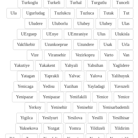
Turkoglu
Turkeli
Turhal
Turgutlu
Tunceli
Ula
Ugurludag
Tuzlukcu
Tuzluca
Tutak
Tut
Uludere
Uluborlu
Ulubey
Ulubey
Ulas
UErguep
UEnye
UEmraniye
Ulus
Ulukisla
Vakfikebir
Uzunkoeprue
Uzundere
Usak
Urla
Vize
Viransehir
Vezirkopru
Varto
Van
Yakutiye
Yakakent
Yahyali
Yahsihan
Yaglidere
Yatagan
Yaprakli
Yalvac
Yalova
Yalihuyuk
Yenicaga
Yedisu
Yazihan
Yayladagi
Yavuzeli
Yenipazar
Yenipazar
Yenifakili
Yenice
Yenice
Yerkoy
Yenisehir
Yenisehir
Yenisarbademli
Yigilca
Yesilyurt
Yesilova
Yesilli
Yesilhisar
Yuksekova
Yozgat
Yomra
Yildizeli
Yildirim