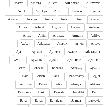
Amasya
Amasra
Alucra
Altunhisar
Altinyayla
Antalya
Antakya
Ankara
Andirin
Anamur
Ardahan
Arapgir
Aralik
Arakli
Arac
Araban
Aricak
Arhavi
Arguvan
Ardesen
Ardanuc
Arsuz
Arsin
Arpacay
Armutlu
Arifiye
Atabey
Aslanapa
Asarcik
Artvin
Artova
Aydin
Aybasti
Ayancik
Avanos
Atkaracalar
Ayvacik
Ayvacik
Ayranci
Aydintepe
Aydincik
Bafra
Babaeski
Babadag
Azdavay
Ayvalik
Bala
Baklan
Bahsili
Bahcesaray
Baglar
Bandirma
Banaz
Balya
Baliseyh
Balikesir
Basmakci
Baskil
Baskale
Basciftlik
Bartin
Bayat
Bayat
Battalgazi
Batman
Basyayla