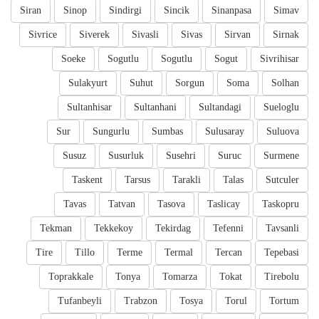
Siran
Sinop
Sindirgi
Sincik
Sinanpasa
Simav
Sivrice
Siverek
Sivasli
Sivas
Sirvan
Sirnak
Soeke
Sogutlu
Sogutlu
Sogut
Sivrihisar
Sulakyurt
Suhut
Sorgun
Soma
Solhan
Sultanhisar
Sultanhani
Sultandagi
Sueloglu
Sur
Sungurlu
Sumbas
Sulusaray
Suluova
Susuz
Susurluk
Susehri
Suruc
Surmene
Taskent
Tarsus
Tarakli
Talas
Sutculer
Tavas
Tatvan
Tasova
Taslicay
Taskopru
Tekman
Tekkekoy
Tekirdag
Tefenni
Tavsanli
Tire
Tillo
Terme
Termal
Tercan
Tepebasi
Toprakkale
Tonya
Tomarza
Tokat
Tirebolu
Tufanbeyli
Trabzon
Tosya
Torul
Tortum