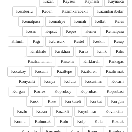
Kazan
Kayseri
Kaynasli
Kaynarca
Keciborlu
Keban
Kazimkarabekir
Kazimkarabekir
Kemalpasa
Kemaliye
Kemah
Kelkit
Keles
Kesan
Kepsut
Kepez
Kemer
Kemalpasa
Kilimli
Kigi
Kibriscik
Kestel
Keskin
Kesap
Kirikkale
Kirikhan
Kiraz
Kinik
Kilis
Kizilcahamam
Kirsehir
Kirklareli
Kirkagac
Kocakoy
Kocaali
Kiziltepe
Kiziloren
Kizilirmak
Konyaalti
Konya
Kofcaz
Kocasinan
Kocarli
Korgan
Korfez
Koprukoy
Koprubasi
Koprubasi
Kosk
Kose
Korkuteli
Korkut
Korgun
Kozlu
Kozan
Kozakli
Koyulhisar
Kovancilar
Kumlu
Kuluncak
Kulu
Kulp
Kula
Kozluk
Kursunlu
Kursunlu
Kure
Kumru
Kumluca