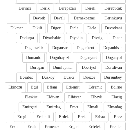
Derince
Derik
Derepazari
Dereli
Derebucak
Devrek
Develi
Dernekpazari
Derinkuyu
Dikmen
Dikili
Digor
Dicle
Dicle
Devrekani
Dodurga
Diyarbakir
Diyadin
Divrigi
Dinar
Dogansehir
Dogansar
Dogankent
Doganhisar
Domanic
Dogubayazit
Doganyurt
Doganyol
Duragan
Dumlupinar
Doertyol
Dortdivan
Eceabat
Duzkoy
Duzici
Duezce
Dursunbey
Ekinozu
Egil
Eflani
Edremit
Edremit
Edirne
Eleskirt
Eldivan
Elbistan
Elbeyli
Elazig
Emirgazi
Emirdag
Emet
Elmali
Elmadag
Eregli
Erdemli
Erdek
Ercis
Erbaa
Enez
Erzin
Eruh
Ermenek
Ergani
Erfelek
Erenler