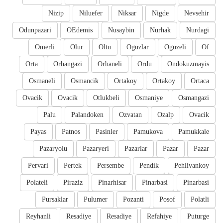
Nizip
Niluefer
Niksar
Nigde
Nevsehir
Odunpazari
OEdemis
Nusaybin
Nurhak
Nurdagi
Omerli
Olur
Oltu
Oguzlar
Oguzeli
Of
Orta
Orhangazi
Orhaneli
Ordu
Ondokuzmayis
Osmaneli
Osmancik
Ortakoy
Ortakoy
Ortaca
Ovacik
Ovacik
Otlukbeli
Osmaniye
Osmangazi
Palu
Palandoken
Ozvatan
Ozalp
Ovacik
Payas
Patnos
Pasinler
Pamukova
Pamukkale
Pazaryolu
Pazaryeri
Pazarlar
Pazar
Pazar
Pervari
Pertek
Persembe
Pendik
Pehlivankoy
Polateli
Piraziz
Pinarhisar
Pinarbasi
Pinarbasi
Pursaklar
Pulumer
Pozanti
Posof
Polatli
Reyhanli
Resadiye
Resadiye
Refahiye
Puturge