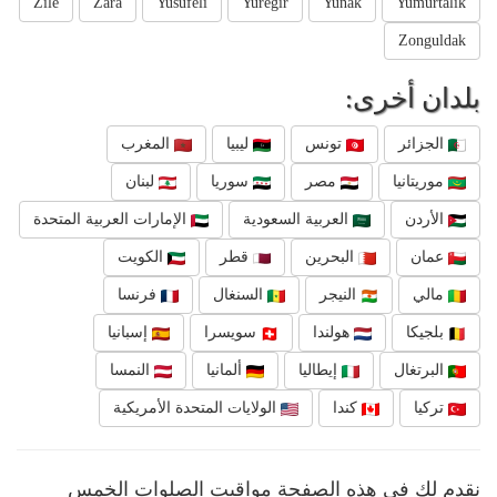
Zile
Zara
Yusufeli
Yuregir
Yunak
Yumurtalik
Zonguldak
بلدان أخرى:
الجزائر
تونس
ليبيا
المغرب
موريتانيا
مصر
سوريا
لبنان
الأردن
العربية السعودية
الإمارات العربية المتحدة
عمان
البحرين
قطر
الكويت
مالي
النيجر
السنغال
فرنسا
بلجيكا
هولندا
سويسرا
إسبانيا
البرتغال
إيطاليا
ألمانيا
النمسا
تركيا
كندا
الولايات المتحدة الأمريكية
نقدم لك في هذه الصفحة مواقيت الصلوات الخمس