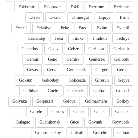
Eskisehir
Eskipazar
Eskil
Erzurum
Erzincan
Evren
Evciler
Etimesgut
Espiye
Esme
Ferizli
Felahiye
Feke
Fatsa
Ezine
Eynesil
Gaziantep
Foca
Finike
Findikli
Fethiye
Gelendost
Gediz
Gebze
Gazipasa
Gaziemir
Gercus
Genc
Gemlik
Gemerek
Gelibolu
Gevas
Gerze
Germencik
Gerger
Gerede
Goksun
Gokcebey
Gokceada
Giresun
Geyve
Golhisar
Goele
Goelcuek
Golbasi
Golbasi
Golyaka
Golpazari
Golova
Golmarmara
Golkoy
Gorele
Gordes
Gonen
Gonen
Goemec
Gulagac
Guclukonak
Guce
Goynuk
Goynucek
Gumushacikoy
Gulyali
Gulsehir
Gulnar