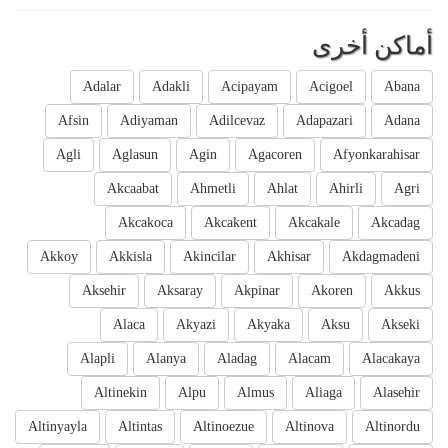
أماكن أخرى
Adalar
Adakli
Acipayam
Acigoel
Abana
Afsin
Adiyaman
Adilcevaz
Adapazari
Adana
Agli
Aglasun
Agin
Agacoren
Afyonkarahisar
Akcaabat
Ahmetli
Ahlat
Ahirli
Agri
Akcakoca
Akcakent
Akcakale
Akcadag
Akkoy
Akkisla
Akincilar
Akhisar
Akdagmadeni
Aksehir
Aksaray
Akpinar
Akoren
Akkus
Alaca
Akyazi
Akyaka
Aksu
Akseki
Alapli
Alanya
Aladag
Alacam
Alacakaya
Altinekin
Alpu
Almus
Aliaga
Alasehir
Altinyayla
Altintas
Altinoezue
Altinova
Altinordu