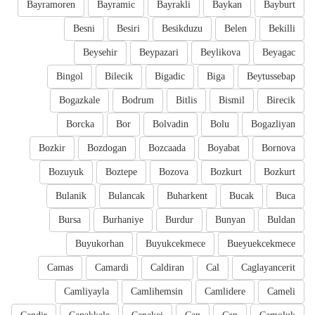
Bayramoren
Bayramic
Bayrakli
Baykan
Bayburt
Besni
Besiri
Besikduzu
Belen
Bekilli
Beysehir
Beypazari
Beylikova
Beyagac
Bingol
Bilecik
Bigadic
Biga
Beytussebap
Bogazkale
Bodrum
Bitlis
Bismil
Birecik
Borcka
Bor
Bolvadin
Bolu
Bogazliyan
Bozkir
Bozdogan
Bozcaada
Boyabat
Bornova
Bozuyuk
Boztepe
Bozova
Bozkurt
Bozkurt
Bulanik
Bulancak
Buharkent
Bucak
Buca
Bursa
Burhaniye
Burdur
Bunyan
Buldan
Buyukorhan
Buyukcekmece
Bueyuekcekmece
Camas
Camardi
Caldiran
Cal
Caglayancerit
Camliyayla
Camlihemsin
Camlidere
Cameli