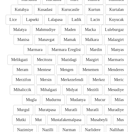
Kutahya
Kusadasi
Kurucasile
Kurtun
Kurtalan
Lice
Lapseki
Lalapasa
Ladik
Lacin
Kuyucak
Malatya
Mahmudiye
Maden
Macka
Luleburgaz
Manisa
Manavgat
Mamak
Malkara
Malazgirt
Marmara
Marmara Ereglisi
Mardin
Manyas
Melikgazi
Mecitozu
Mazidagi
Mazgirt
Marmaris
Meram
Mentese
Mengen
Menemen
Menderes
Merzifon
Mersin
Merkezefendi
Merkez
Meric
Mihaliccik
Mihalgazi
Midyat
Mezitli
Mesudiye
Mugla
Mudurnu
Mudanya
Mucur
Milas
Murgul
Muratpasa
Muratli
Muratli
Muradiye
Mutki
Mut
Mustafakemalpasa
Musabeyli
Mus
Nazimiye
Nazilli
Narman
Narlidere
Nallihan