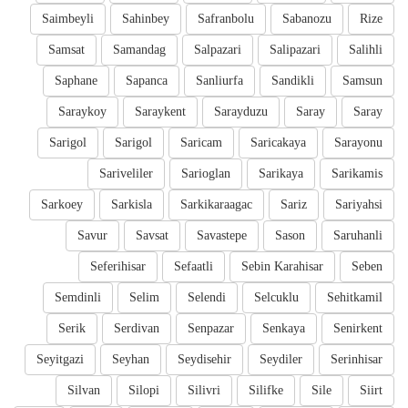
Saimbeyli
Sahinbey
Safranbolu
Sabanozu
Rize
Samsat
Samandag
Salpazari
Salipazari
Salihli
Saphane
Sapanca
Sanliurfa
Sandikli
Samsun
Saraykoy
Saraykent
Sarayduzu
Saray
Saray
Sarigol
Sarigol
Saricam
Saricakaya
Sarayonu
Sariveliler
Sarioglan
Sarikaya
Sarikamis
Sarkoey
Sarkisla
Sarkikaraagac
Sariz
Sariyahsi
Savur
Savsat
Savastepe
Sason
Saruhanli
Seferihisar
Sefaatli
Sebin Karahisar
Seben
Semdinli
Selim
Selendi
Selcuklu
Sehitkamil
Serik
Serdivan
Senpazar
Senkaya
Senirkent
Seyitgazi
Seyhan
Seydisehir
Seydiler
Serinhisar
Silvan
Silopi
Silivri
Silifke
Sile
Siirt