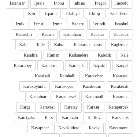
Iscehisar
Ipsala
Inonu
Inhisar
Inegol
Inebolu
Ispir
Isparta
Islahiye
Iskilip
Iskenderun
Iznik
Izmit
Izmir
Iyidere
Ivrindi
Istanbul
Kadisehri
Kadirli
Kadinhani
Kabatas
Kabaduz
Kale
Kale
Kahta
Kahramanmaras
Kagizman
Kandira
Kaman
Kalkandere
Kalecik
Kale
Karacabey
Karaburun
Karabuk
Kapakli
Kangal
Karaisali
Karahalli
Karacoban
Karacasu
Karakoyunlu
Karakopru
Karakocan
Karakecili
Karapinar
Karamursel
Karamanli
Karaman
Kargi
Karayazi
Karatay
Karasu
Karapurcek
Karsiyaka
Kars
Karpuzlu
Karliova
Karkamis
Kayapinar
Kavaklidere
Kavak
Kastamonu