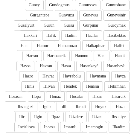
Guney
Gundogmus
Gumusova
Gumushane
Gurgentepe
Gunyuzu
Guneysu
Guneysinir
Guzelyurt
Gurun
Gursu
Gurpinar
Guroymak
Hakkari
Hafik
Hadim
Hacilar
Hacibektas
Han
Hamur
Hamamozu
Halkapinar
Halfeti
Harran
Harmancik
Hanonu
Hani
Hanak
Havsa
Havran
Hassa
Hasankeyf
Hasanbeyli
Hazro
Hayrat
Hayrabolu
Haymana
Havza
Hinis
Hilvan
Hendek
Hemsin
Hekimhan
Horasan
Hopa
Honaz
Hocalar
Hizan
Hisarcik
Ihsangazi
Igdir
Idil
Ibradi
Huyuk
Hozat
Ilic
Ilgin
Ilgaz
Ikizdere
Ikizce
Ihsaniye
Incirliova
Incesu
Imranli
Imamoglu
Ilkadim