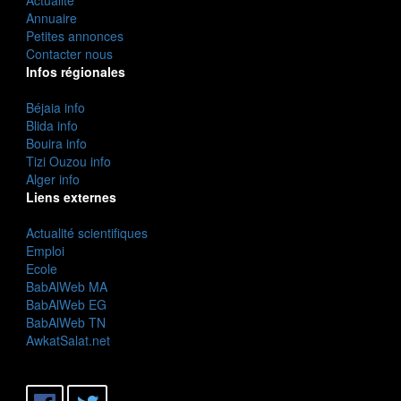
Actualité
Annuaire
Petites annonces
Contacter nous
Infos régionales
Béjaia info
Blida info
Bouira info
Tizi Ouzou info
Alger info
Liens externes
Actualité scientifiques
Emploi
Ecole
BabAlWeb MA
BabAlWeb EG
BabAlWeb TN
AwkatSalat.net