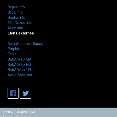
Béjaia info
Blida info
Bouira info
Tizi Ouzou info
Alger info
Liens externes
Actualité scientifiques
Emploi
Ecole
BabAlWeb MA
BabAlWeb EG
BabAlWeb TN
AwkatSalat.net
© 2009 BabAlWeb.net
Merci de votre visite