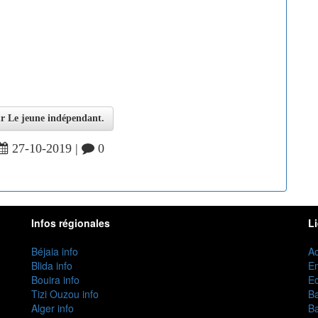
sur Le jeune indépendant.
27-10-2019 |
0
Infos régionales
L
Béjaia info
Ac
Blida info
E
Bouira info
Ec
Tizi Ouzou info
B
Alger info
B