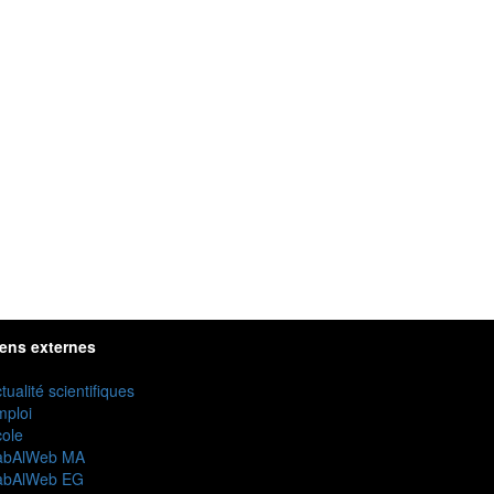
iens externes
tualité scientifiques
mploi
ole
abAlWeb MA
abAlWeb EG