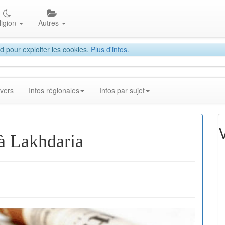
ligion
Autres
d pour exploiter les cookies.
Plus d'infos.
ivers
Infos régionales
Infos par sujet
 à Lakhdaria