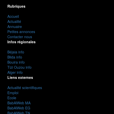
Rubriques
Accueil
Actualité
Annuaire
Petites annonces
Contacter nous
Infos régionales
Béjaia info
Blida info
Bouira info
Tizi Ouzou info
Alger info
Liens externes
Actualité scientifiques
Emploi
Ecole
BabAlWeb MA
BabAlWeb EG
BabAlWeb TN