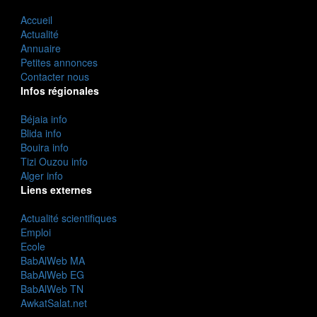
Accueil
Actualité
Annuaire
Petites annonces
Contacter nous
Infos régionales
Béjaia info
Blida info
Bouira info
Tizi Ouzou info
Alger info
Liens externes
Actualité scientifiques
Emploi
Ecole
BabAlWeb MA
BabAlWeb EG
BabAlWeb TN
AwkatSalat.net