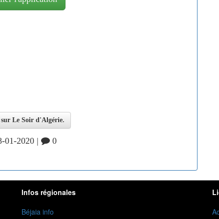
e sur Le Soir d'Algérie.
-01-2020 |
0
Infos régionales
L
Béjaia info
Ac