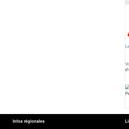
Le
V
d'
Pe
Infos régionales
L