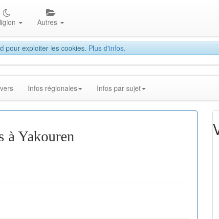
ligion
Autres
d pour exploiter les cookies.
Plus d'infos.
ivers
Infos régionales
Infos par sujet
s à Yakouren