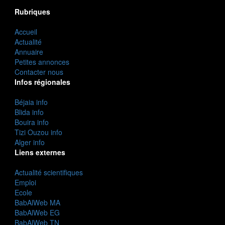
Rubriques
Accueil
Actualité
Annuaire
Petites annonces
Contacter nous
Infos régionales
Béjaia info
Blida info
Bouira info
Tizi Ouzou info
Alger info
Liens externes
Actualité scientifiques
Emploi
Ecole
BabAlWeb MA
BabAlWeb EG
BabAlWeb TN