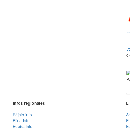
Le
V
d'
Pe
Infos régionales
L
Béjaia info
Ac
Blida info
E
Bouira info
Ec