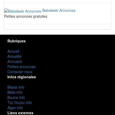
Babalweb Annonces
Petites annonces gratuites
Rubriques
Accueil
Actualité
Annuaire
Petites annonces
Contacter nous
Infos régionales
Béjaia info
Blida info
Bouira info
Tizi Ouzou info
Alger info
Liens externes