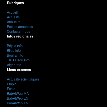
Rubriques
Accueil
Actualité
Annuaire
Petites annonces
Contacter nous
Infos régionales
Béjaia info
Blida info
Bouira info
Tizi Ouzou info
Alger info
Liens externes
Actualité scientifiques
Emploi
Ecole
BabAlWeb MA
BabAlWeb EG
BabAlWeb TN