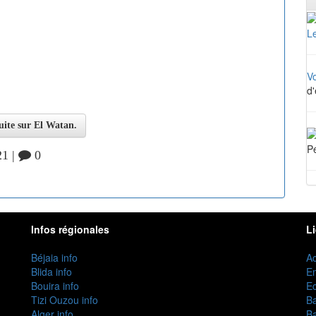
Le
V
d'
suite sur El Watan.
Pe
21 |
0
Infos régionales
L
Béjaia info
Ac
Blida info
E
Bouira info
Ec
Tizi Ouzou info
B
Alger info
B