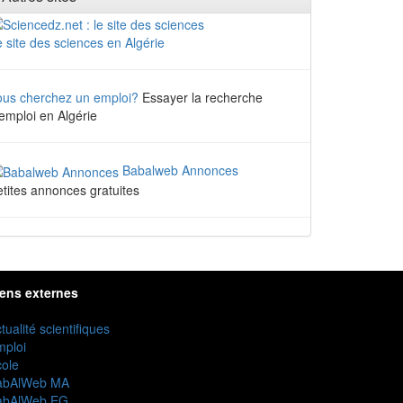
 site des sciences en Algérie
ous cherchez un emploi?
Essayer la recherche
emploi en Algérie
Babalweb Annonces
tites annonces gratuites
iens externes
tualité scientifiques
mploi
ole
abAlWeb MA
abAlWeb EG