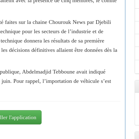
 atteint avec la présence de cinq membres, le comité
été faites sur la chaine Chourouk News par Djebili
chnique pour les secteurs de l’industrie et de
technique donnera les résultats de sa première
es décisions définitives allaient être données dès la
République, Abdelmadjid Tebboune avait indiqué
 juin. Pour rappel, l’importation de véhicule s’est
ller l'application