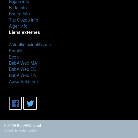
Béjaia info
Blida info
Bouira info
Tizi Ouzou info
Alger info
Liens externes
Actualité scientifiques
Emploi
Ecole
BabAlWeb MA
BabAlWeb EG
BabAlWeb TN
AwkatSalat.net
© 2009 BabAlWeb.net
Merci de votre visite