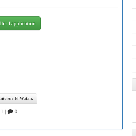
ller l'application
suite sur El Watan.
1 |
0