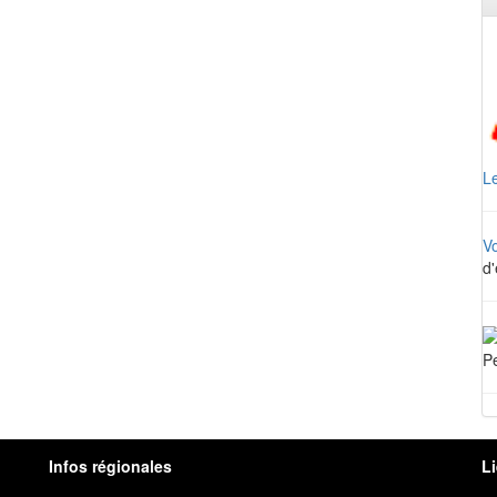
Le
V
d'
Pe
Infos régionales
L