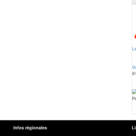
Le
V
d'
Pe
Infos régionales
L