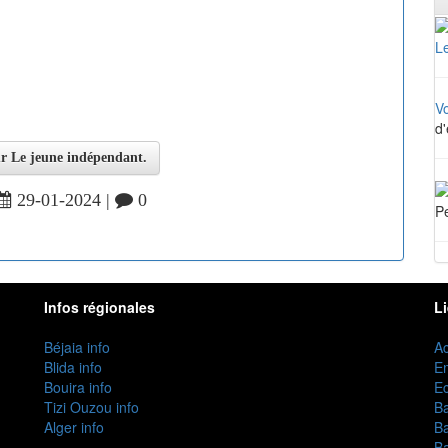
Le
V
d'
sur Le jeune indépendant.
29-01-2024 |
0
Pe
Infos régionales
L
Béjaia info
Ac
Blida info
E
Bouira info
Ec
Tizi Ouzou info
B
Alger info
B
B