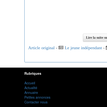
Lire la suite 
Article original
-
Le jeune indépendant
-
Rubriques
Accueil
Actualité
Annuaire
Petites annonces
Contacter nous