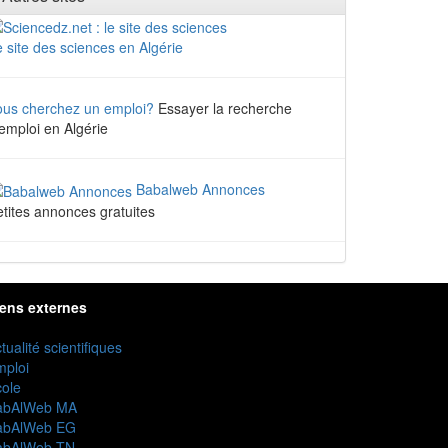
 site des sciences en Algérie
ous cherchez un emploi?
Essayer la recherche
emploi en Algérie
Babalweb Annonces
tites annonces gratuites
iens externes
tualité scientifiques
mploi
ole
abAlWeb MA
abAlWeb EG
abAlWeb TN