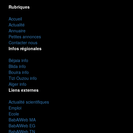
Rubriques
Accueil
Actualité
Annuaire
Petites annonces
Contacter nous
Infos régionales
Béjaia info
Blida info
Bouira info
Tizi Ouzou info
Alger info
Liens externes
Actualité scientifiques
Emploi
Ecole
BabAlWeb MA
BabAlWeb EG
BabAlWeb TN