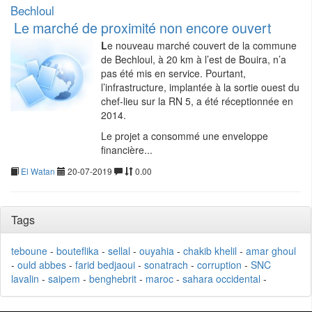
Bechloul
Le marché de proximité non encore ouvert
L
e nouveau marché couvert de la commune
de Bechloul, à 20 km à l’est de Bouira, n’a
pas été mis en service. Pourtant,
l’infrastructure, implantée à la sortie ouest du
chef-lieu sur la RN 5, a été réceptionnée en
2014.
Le projet a consommé une enveloppe
financière...
El Watan
20-07-2019
0.00
Tags
teboune
-
bouteflika
-
sellal
-
ouyahia
-
chakib khelil
-
amar ghoul
-
ould abbes
-
farid bedjaoui
-
sonatrach
-
corruption
-
SNC
lavalin
-
saipem
-
benghebrit
-
maroc
-
sahara occidental
-