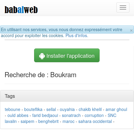
Toggl
navig
×
En utilisant nos services, vous nous donnez expressément votre
accord pour exploiter les cookies.
Plus d'infos.
Installer l'application
Recherche de : Boukram
Tags
teboune
-
bouteflika
-
sellal
-
ouyahia
-
chakib khelil
-
amar ghoul
-
ould abbes
-
farid bedjaoui
-
sonatrach
-
corruption
-
SNC
lavalin
-
saipem
-
benghebrit
-
maroc
-
sahara occidental
-