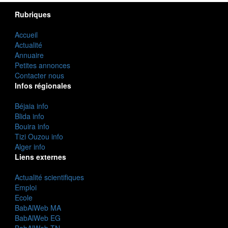
Rubriques
Accueil
Actualité
Annuaire
Petites annonces
Contacter nous
Infos régionales
Béjaia info
Blida info
Bouira info
Tizi Ouzou info
Alger info
Liens externes
Actualité scientifiques
Emploi
Ecole
BabAlWeb MA
BabAlWeb EG
BabAlWeb TN